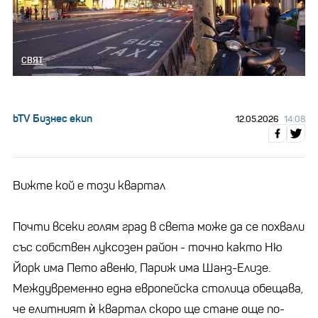
СВЯТ
bTV Бизнес екип
12.05.2026
14:08
Вижте кой е този квартал
Почти всеки голям град в света може да се похвали
със собствен луксозен район - точно както Ню
Йорк има Пето авеню, Париж има Шанз-Елизе.
Междувременно една европейска столица обещава,
че елитният ѝ квартал скоро ще стане още по-