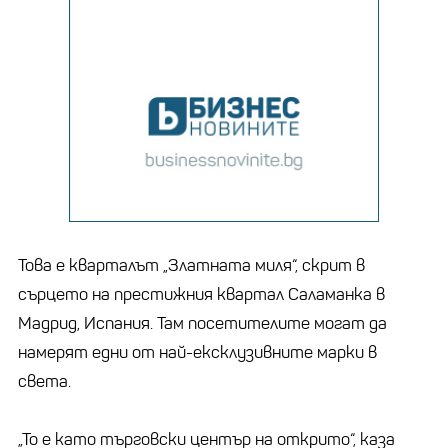
Това е кварталът „Златната миля“, скрит в
сърцето на престижния квартал Саламанка в
Мадрид, Испания. Там посетителите могат да
намерят едни от най-ексклузивните марки в
света.
„То е като търговски център на открито“, каза