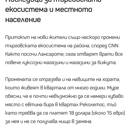
екосистема и местното
население
Притокът на нови жители също наскоро промени
търговската екосистема на района, според CNN.
Както посочи Лансароте, сега отварят врати все
повече луксозни магазини и магазини за бижута.
Промяната се отразява и на навиците на хората,
които живеят в квартала от много години. Муре
обясни, че е почти невъзможно да се намери хубаво
място с евтина бира в квартал Реколетос, тъй
като трябва да се платят 18 долара (около 15 евро)
за нея и не се получава нищо в замяна.