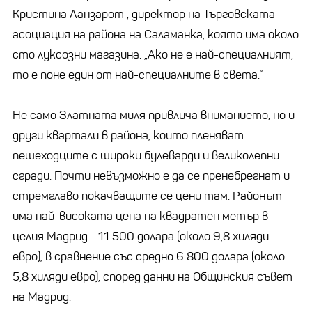
Кристина Ланзарот , директор на Търговската
асоциация на района на Саламанка, която има около
сто луксозни магазина. „Ако не е най-специалният,
то е поне един от най-специалните в света.“
Не само Златната миля привлича вниманието, но и
други квартали в района, които пленяват
пешеходците с широки булеварди и великолепни
сгради. Почти невъзможно е да се пренебрегнат и
стремглаво покачващите се цени там. Районът
има най-високата цена на квадратен метър в
целия Мадрид - 11 500 долара (около 9,8 хиляди
евро), в сравнение със средно 6 800 долара (около
5,8 хиляди евро), според данни на Общинския съвет
на Мадрид.