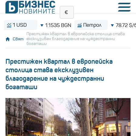
 USD
Петрол
1.1535 BGN
78.72 $/барел
Престижен квартал в европейска столица става
Свят
ексклузивен благодарение на чуждестранни
богаташи
Престижен квартал в европейска
столица става ексклузивен
благодарение на чуждестранни
богаташи