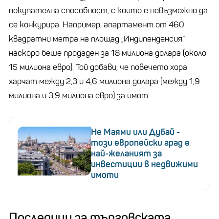
покупателна способност, с които е невъзможно да
се конкурира. Например, апартамент от 460
квадратни метра на площад „Индипенденсия“
наскоро беше продаден за 18 милиона долара (около
15 милиона евро). Той добави, че повечето хора
харчат между 2,3 и 4,6 милиона долара (между 1,9
милиона и 3,9 милиона евро) за имот.
Не Маями или Дубай -
този европейски град е
най-желаният за
инвестиции в недвижими
имоти
Последици за търговската