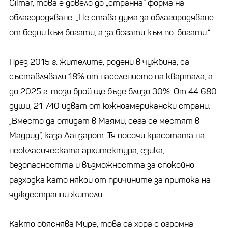
Gilmar, това е довело до „странна“ форма на
облагородяване. „Не става дума за облагородяване
от бедни към богати, а за богати към по-богати.“
През 2015 г. жителите, родени в чужбина, са
съставлявали 18% от населението на квартала, а
до 2025 г. този брой ще бъде близо 30%. От 44 680
души, 21 740 идват от южноамерикански страни.
„Вместо да отидат в Маями, сега се местят в
Мадрид“, каза Ланзарот. Тя посочи красотата на
неокласическата архитектура, езика,
безопасността и възможността за спокойно
разходка като някои от причините за притока на
чуждестранни жители.
Както обяснява Муре, това са хора с огромна