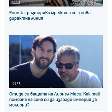
СВЯТ
Eurostar разширява мрежата си с нова
директна линия
СВЯТ
Отиде си бащата на Лионел Меси: Как той
помогна на сина си да изгради империя за
милиони?