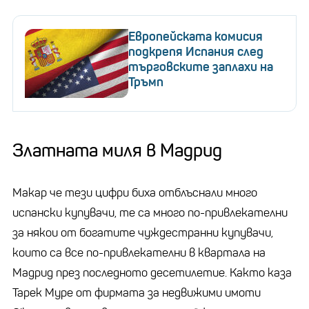
Европейската комисия
подкрепя Испания след
търговските заплахи на
Тръмп
Златната миля в Мадрид
Макар че тези цифри биха отблъснали много
испански купувачи, те са много по-привлекателни
за някои от богатите чуждестранни купувачи,
които са все по-привлекателни в квартала на
Мадрид през последното десетилетие. Както каза
Тарек Муре от фирмата за недвижими имоти