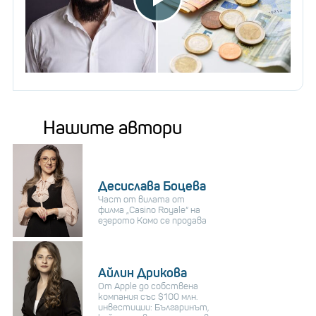
Нашите автори
Десислава Боцева
Част от вилата от
филма „Casino Royale“ на
езерото Комо се продава
Айлин Дрикова
От Apple до собствена
компания със $100 млн.
инвестиции: Българинът,