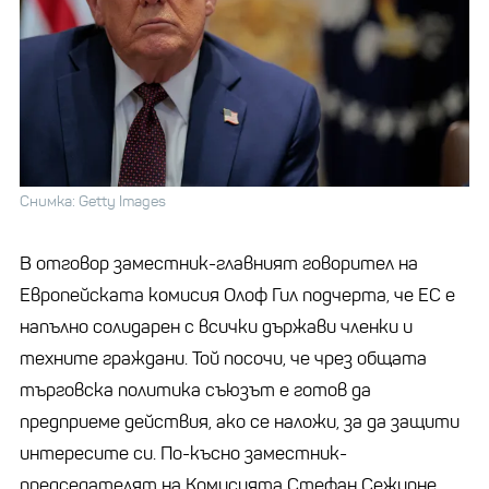
Снимка: Getty Images
В отговор заместник-главният говорител на
Европейската комисия Олоф Гил подчерта, че ЕС е
напълно солидарен с всички държави членки и
техните граждани. Той посочи, че чрез общата
търговска политика съюзът е готов да
предприеме действия, ако се наложи, за да защити
интересите си. По-късно заместник-
председателят на Комисията Стефан Сежурне