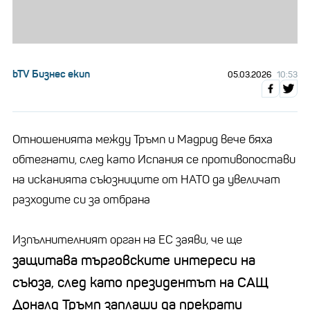
bTV Бизнес екип
05.03.2026
10:53
Отношенията между Тръмп и Мадрид вече бяха
обтегнати, след като Испания се противопостави
на исканията съюзниците от НАТО да увеличат
разходите си за отбрана
Изпълнителният орган на ЕС заяви, че ще
защитава търговските интереси на
съюза, след като президентът на САЩ
Доналд Тръмп заплаши да прекрати