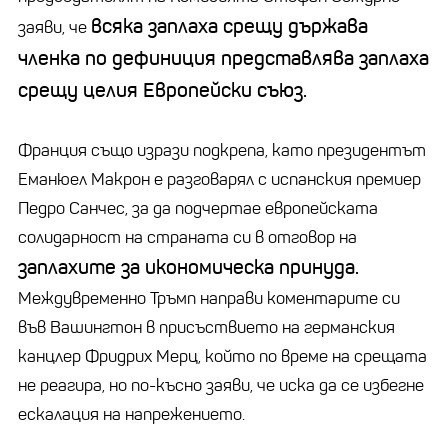
всяка заплаха срещу държава
заяви, че
членка по дефиниция представлява заплаха
срещу целия Европейски съюз.
Франция също изрази подкрепа, като президентът
Еманюел Макрон е разговарял с испанския премиер
Педро Санчес, за да подчертае европейската
солидарност на страната си в отговор на
заплахите за икономическа принуда.
Междувременно Тръмп направи коментарите си
във Вашингтон в присъствието на германския
канцлер Фридрих Мерц, който по време на срещата
не реагира, но по-късно заяви, че иска да се избегне
ескалация на напрежението.