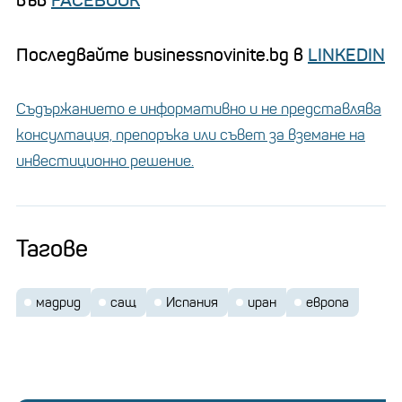
във
FACEBOOK
Последвайте businessnovinite.bg в
LINKEDIN
Съдържанието е информативно и не представлява
консултация, препоръка или съвет за вземане на
инвестиционно решение.
Тагове
мадрид
сащ
Испания
иран
европа