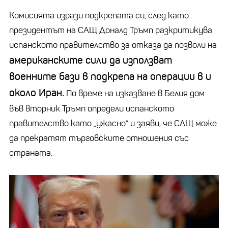
Комисията изрази подкрепата си, след като
президентът на САЩ Доналд Тръмп разкритикува
испанското правителство за отказа да позволи на
американските сили да използват
военните бази в подкрепа на операции в и
около Иран.
По време на изказване в Белия дом
във вторник Тръмп определи испанското
правителство като „ужасно“ и заяви, че САЩ може
да прекратят търговските отношения със
страната.