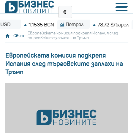
Петрол
Bit
1.1535 BGN
78.72 $/барел
Европейската комисия подкрепя Испания след
Свят
търговските заплахи на Тръмп
Европейската комисия подкрепя
Испания след търговските заплахи на
Тръмп