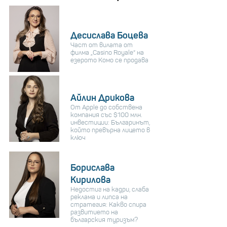
Десислава Боцева
Част от вилата от
филма „Casino Royale“ на
езерото Комо се продава
Айлин Дрикова
От Apple до собствена
компания със $100 млн.
инвестиции: Българинът,
който превърна лицето в
ключ
Борислава
Кирилова
Недостиг на кадри, слаба
реклама и липса на
стратегия: Какво спира
развитието на
българския туризъм?