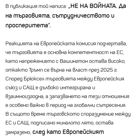
„НЕ НА ВОЙНАТА. Да
В публикация той написа:
на търговията, сътрудничеството и
просперитета“.
Реакцията на Европейската комисия подчертава,
че търговията е основна компетентност на ЕС,
като напрежението с Вашингтон остава високо,
откакто Тръмп се върна на власт през 2025 г.
Според Брюксел търговията между Европейския
съюз и САЩ е дълбоко интегрирана и
взаимноизгодна, а запазването на тези отношения
е особено важно в период на глобални сътресения.
В същото време търговското споразумение между
ЕС и САЩ, подписано миналото лято, остава
след като Европейският
замразено,