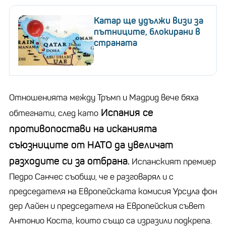
Катар ще удължи визи за
пътниците, блокирани в
страната
Отношенията между Тръмп и Мадрид вече бяха
Испания се
обтегнати, след като
противопостави на исканията
съюзниците от НАТО да увеличат
разходите си за отбрана.
Испанският премиер
Педро Санчес съобщи, че е разговарял и с
председателя на Европейската комисия Урсула фон
дер Лайен и председателя на Европейския съвет
Антонио Коста, които също са изразили подкрепа.