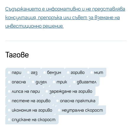
Съдържанието е информативно и не представлява
консултация, препоръка или съвет за вземане на
инвестиционно решение.
Тагове
пари
газ
бензин
гориво
мит
опасна
дизел
трик
двигател
липса на пари
зареждане на гориво
пестене на гориво
опасна практика
икономия на гориво
неутрална скорост
спускане на скорост