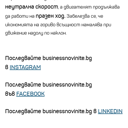
неутрална скорост
, а двигателят продължава
празен ход.
да работи на
Забелезва се, че
икономията на гориво всъщност намалява при
движение надолу по наклон.
Последвайте businessnovinite.bg
в
INSTAGRAM
Последвайте businessnovinite.bg
във
FACEBOOK
Последвайте businessnovinite.bg в
LINKEDIN