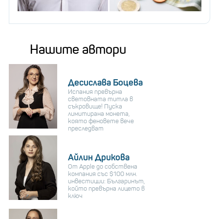
Нашите автори
Десислава Боцева
Испания превърна
световната титла в
съкровище! Пуска
лимитирана монета,
която феновете вече
преследват
Айлин Дрикова
От Apple до собствена
компания със $100 млн.
инвестиции: Българинът,
който превърна лицето в
ключ