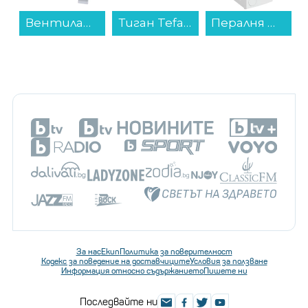
Тиган Tefal C4240643 Renew+ 28cm...
Пералня Whirlpool TDLR 6040 S , 1000 об./мин., 6.00 kg, C , Бял...
Готварска печка (мини) Crown CMO-466WF , 2 ток , Бял...
За нас
Екип
Политика за поверителност
Кодекс за поведение на доставчиците
Условия за ползване
Информация относно съдържанието
Пишете ни
Последвайте ни