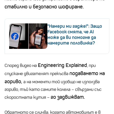
стабилно и безопасно шофиране.
"Намери ми гадже!": Защо
Facebook смята, че AI
може да ви помогне да
намерите половинка?
Engineering Explained
Според видео на
, при
подаването на
спускане двигателят прекъсва
гориво,
а на моменти той изобщо не използва
гориво, тъй като самите колела – свързани със
го задвижват.
скоростната кутия –
Обратното се случва, когато автомобилът е в