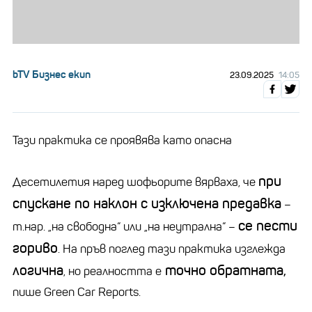
bTV Бизнес екип
23.09.2025
14:05
Тази практика се проявява като опасна
при
Десетилетия наред шофьорите вярваха, че
спускане по наклон с изключена предавка
–
се пести
т.нар. „на свободна“ или „на неутрална“ –
гориво
. На пръв поглед тази практика изглежда
логична
точно обратната,
, но реалността е
пише Green Car Reports.