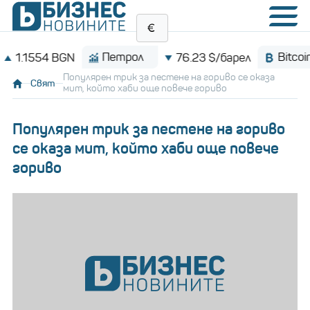
Петрол
Bitcoin
1554 BGN
76.23 $/барел
Популярен трик за пестене на гориво се оказа
Свят
мит, който хаби още повече гориво
Популярен трик за пестене на гориво
се оказа мит, който хаби още повече
гориво