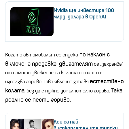
Nvidia ще инвестира 100
млрд. долара в OpenAI
по наклон с
Когато автомобилът се спуска
включена предавка, двигателят
се „захранва“
от самото движение на колата и почти не
естествено
използва гориво. Това явление забавя
колата
Така
, без да е нужно допълнително гориво.
реално се пести гориво.
Кои са най-
високоплатените турски