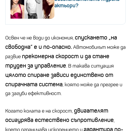
актьори?
спускането „на
Освен че не води до икономия,
свободна“ е и по-опасно.
Автомобилът може да
прекомерна скорост и да стане
развие
труден за управление
. В такава ситуация
цялото спиране зависи единствено от
спирачната система
, която може да прегрее и
да загуби ефективност.
двигателят
Когато колата е на скорост,
осигурява естествено съпротивление
,
гарантира по-
което ограничава ускорението и