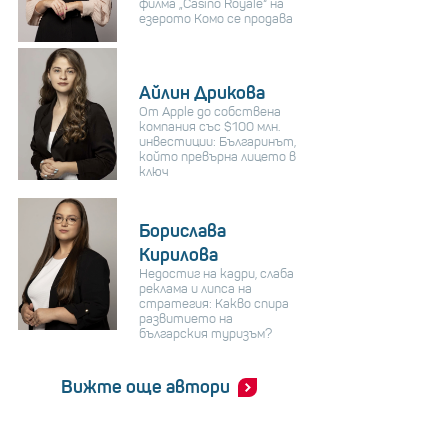
филма „Casino Royale“ на
езерото Комо се продава
Айлин Дрикова
От Apple до собствена
компания със $100 млн.
инвестиции: Българинът,
който превърна лицето в
ключ
Борислава
Кирилова
Недостиг на кадри, слаба
реклама и липса на
стратегия: Какво спира
развитието на
българския туризъм?
Вижте още автори