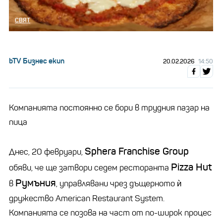
СВЯТ
bTV Бизнес екип
20.02.2026
14:50
Компанията постоянно се бори в трудния пазар на
пица
Sphera Franchise Group
Днес, 20 февруари,
Pizza Hut
обяви, че ще затвори седем ресторанта
Румъния
в
, управлявани чрез дъщерното ѝ
дружество American Restaurant System.
Компанията се позова на част от по-широк процес