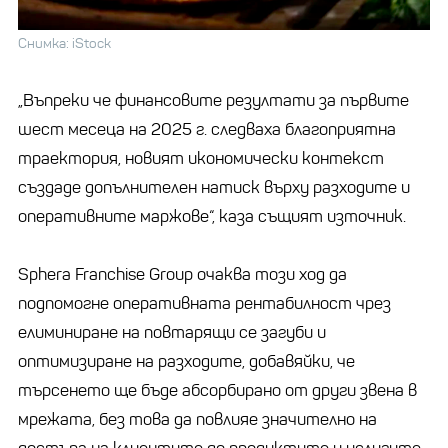
Снимка: iStock
„Въпреки че финансовите резултати за първите
шест месеца на 2025 г. следваха благоприятна
траектория, новият икономически контекст
създаде допълнителен натиск върху разходите и
оперативните маржове“, каза същият източник.
Sphera Franchise Group очаква този ход да
подпомогне оперативната рентабилност чрез
елиминиране на повтарящи се загуби и
оптимизиране на разходите, добавяйки, че
търсенето ще бъде абсорбирано от други звена в
мрежата, без това да повлияе значително на