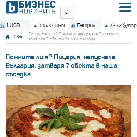
Петрол
B
1.1535 BGN
78.72 $/барел
Помните ли я? Пицария, напуснала България,
Свят
затваря 7 обекта в наша съседка
Помните ли я? Пицария, напуснала
България, затваря 7 обекта в наша
съседка