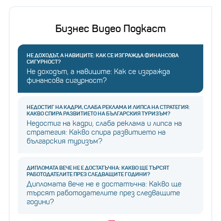
Бизнес Видео Подкаст
НЕ ДОХОДЪТ, А НАВИЦИТЕ: КАК СЕ ИЗГРАЖДА ФИНАНСОВА
СИГУРНОСТ?
Не доходът, а навиците: Как се изгражда
финансова сигурност?
НЕДОСТИГ НА КАДРИ, СЛАБА РЕКЛАМА И ЛИПСА НА СТРАТЕГИЯ:
КАКВО СПИРА РАЗВИТИЕТО НА БЪЛГАРСКИЯ ТУРИЗЪМ?
Недостиг на кадри, слаба реклама и липса на
стратегия: Какво спира развитието на
българския туризъм?
ДИПЛОМАТА ВЕЧЕ НЕ Е ДОСТАТЪЧНА: КАКВО ЩЕ ТЪРСЯТ
РАБОТОДАТЕЛИТЕ ПРЕЗ СЛЕДВАЩИТЕ ГОДИНИ?
Дипломата вече не е достатъчна: Какво ще
търсят работодателите през следващите
години?