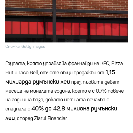
Снимка: Getty Images
Групата, която управлява франчайзи на KFC, Pizza
1,15
Hut и Taco Bell, отчете общи продажби от
милиарда румънски леи
през първите девет
месеца на миналата година, което е с 0,7% повече
на годишна база, докато нетната печалба е
40% до 42,8 милиона румънски
спаднала с
леи
, според Ziarul Financiar.