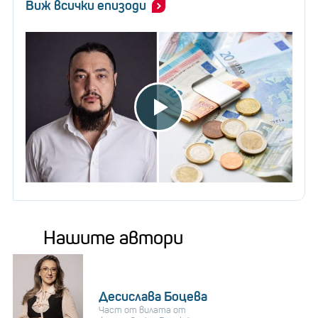
Виж всички епизоди
Нашите автори
Десислава Боцева
Част от вилата от