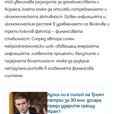
той увеличава разходите за домакинствата и
бизнеса, което може да отслаби потреблението и
икономическата активност. Освен инфлацията и
икономическия растеж в уравнението се включва и
трети ключов фактор – финансовата
стабилност. Според автора силен
макроикономически шок, обхващащ енергията,
инфлацията, лихвените проценти, валутите и
пазарната волатилност, може да разкрие
натрупани рискове в глобалната финансова
система.
Купил ли е синът на Тръмп
петрол за 30 млн. долара
преди ударите срещу
Иран?