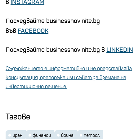
в
INSTAGRAM
Последвайте businessnovinite.bg
във
FACEBOOK
Последвайте businessnovinite.bg в
LINKEDIN
Съдържанието е информативно и не представлява
консултация, препоръка или съвет за вземане на
инвестиционно решение.
Тагове
иран
финанси
война
петрол