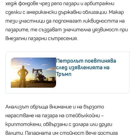
хедж фондове чрез репо пазари и арбитражни
сделки с американски държавни облигации. Макар
тези участници да подпомагат ликвидността на
пазарите, те създават значителна уязвимост при
внезапни пазарни сътресения.
Петролът поевтинява
след изявленията на
Тръмп
Анализът обръща внимание и на бързото
нарастване на пазара на стейбълкойни –
криптотокени, обвързани с долара или други
валути. Пазарната им стойност вече достига