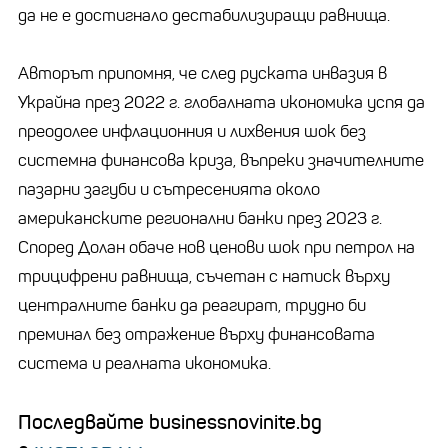
да не е достигнало дестабилизиращи равнища.
Авторът припомня, че след руската инвазия в
Украйна през 2022 г. глобалната икономика успя да
преодолее инфлационния и лихвения шок без
системна финансова криза, въпреки значителните
пазарни загуби и сътресенията около
американските регионални банки през 2023 г.
Според Долан обаче нов ценови шок при петрол на
трицифрени равнища, съчетан с натиск върху
централните банки да реагират, трудно би
преминал без отражение върху финансовата
система и реалната икономика.
Последвайте businessnovinite.bg