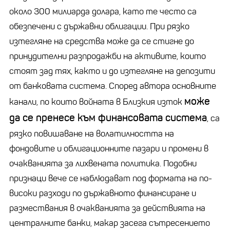
около 300 милиарда долара, като те често са
обезпечени с държавни облигации. При рязко
изтегляне на средства може да се стигне до
принудителни разпродажби на активите, които
стоят зад тях, както и до изтегляне на депозити
от банковата система. Според автора основните
може
канали, по които войната в Близкия изток
да се пренесе към финансовата система
, са
рязко повишаване на волатилността на
фондовите и облигационните пазари и промени в
очакванията за лихвената политика. Подобни
признаци вече се наблюдават под формата на по-
високи разходи по държавното финансиране и
размествания в очакванията за действията на
централните банки, макар засега сътресението