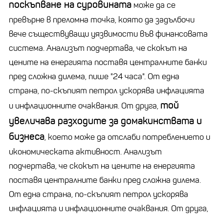
поскъпване на суровината
може да се
превърне в преломна точка, която да задълбочи
вече съществуващи уязвимости във финансовата
система. Анализът подчертава, че скокът на
цените на енергията поставя централните банки
пред сложна дилема, пише "24 часа". От една
страна, по-скъпият петрол ускорява инфлацията
той
и инфлационните очаквания. От друга,
увеличава разходите за домакинствата и
бизнеса
, което може да отслаби потреблението и
икономическата активност. Анализът
подчертава, че скокът на цените на енергията
поставя централните банки пред сложна дилема.
От една страна, по-скъпият петрол ускорява
инфлацията и инфлационните очаквания. От друга,