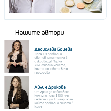
Нашите автори
Десислава Боцева
Испания превърна
световната титла в
съкровище! Пуска
лимитирана монета,
която феновете вече
преследват
Айлин Дрикова
От Apple до собствена
компания със $100 млн.
инвестиции: Българинът,
който превърна лицето в
ключ