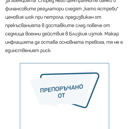
за агенцията. Според него централните банки и
финансовите регулатори следят „като ястреби"
ценовия шок при петрола, предизвикан от
прекъсванията в доставките след повече от
седмица военни действия в Близкия изток. Макар
инфлацията да остава основната тревога, тя не е
единственият риск.