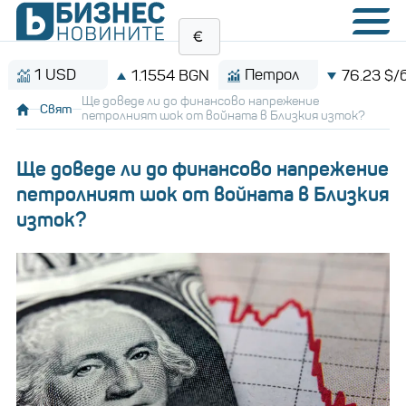
 USD
Петрол
1.1554 BGN
76.23 $/барел
Ще доведе ли до финансово напрежение
Свят
петролният шок от войната в Близкия изток?
Ще доведе ли до финансово напрежение
петролният шок от войната в Близкия
изток?