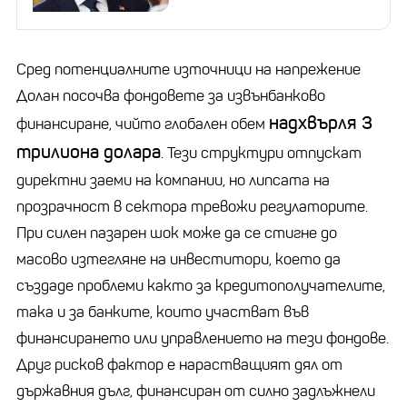
Сред потенциалните източници на напрежение
Долан посочва фондовете за извънбанково
надхвърля 3
финансиране, чийто глобален обем
трилиона долара
. Тези структури отпускат
директни заеми на компании, но липсата на
прозрачност в сектора тревожи регулаторите.
При силен пазарен шок може да се стигне до
масово изтегляне на инвеститори, което да
създаде проблеми както за кредитополучателите,
така и за банките, които участват във
финансирането или управлението на тези фондове.
Друг рисков фактор е нарастващият дял от
държавния дълг, финансиран от силно задлъжнели