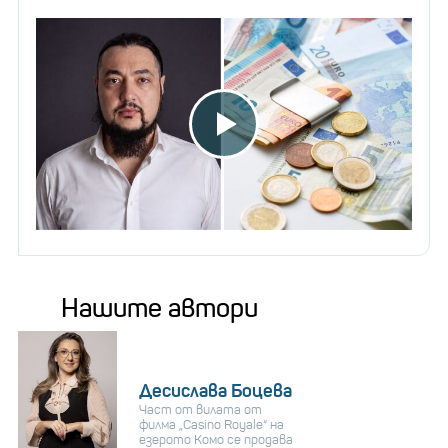
Нашите автори
Десислава Боцева
Част от вилата от
филма „Casino Royale“ на
езерото Комо се продава