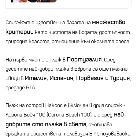
множество
Списъкът е изготвен на базата на
критерии
като чистота на водата, достъпност,
природна красота, отношение към околната среда.
Португалия
На първо място е плаж в
. Сред
десетте най-добри плажа в Европа са още плажни
Италия, Испания, Нoрвегия и Турция
ивици в
,
предаде БТА.
Плаж на остров Наксос е включен в друг списък -
най-
Корона Бийч 100 (Corona Beach 100), и е сред
добрите сто плажа в света
, съобщава
гръцката обществена телевизия ЕРТ, позовавайки