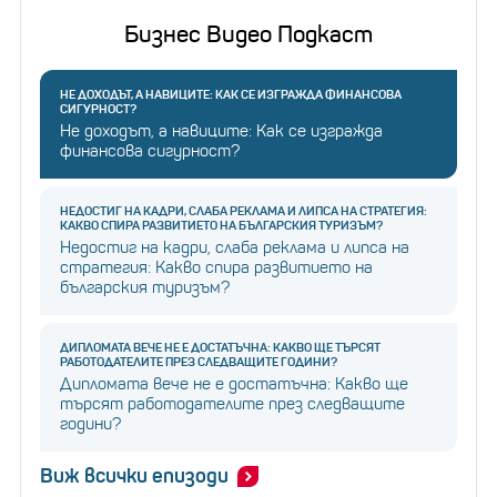
Бизнес Видео Подкаст
НЕ ДОХОДЪТ, А НАВИЦИТЕ: КАК СЕ ИЗГРАЖДА ФИНАНСОВА
СИГУРНОСТ?
Не доходът, а навиците: Как се изгражда
финансова сигурност?
НЕДОСТИГ НА КАДРИ, СЛАБА РЕКЛАМА И ЛИПСА НА СТРАТЕГИЯ:
КАКВО СПИРА РАЗВИТИЕТО НА БЪЛГАРСКИЯ ТУРИЗЪМ?
Недостиг на кадри, слаба реклама и липса на
стратегия: Какво спира развитието на
българския туризъм?
ДИПЛОМАТА ВЕЧЕ НЕ Е ДОСТАТЪЧНА: КАКВО ЩЕ ТЪРСЯТ
РАБОТОДАТЕЛИТЕ ПРЕЗ СЛЕДВАЩИТЕ ГОДИНИ?
Дипломата вече не е достатъчна: Какво ще
търсят работодателите през следващите
години?
Виж всички епизоди