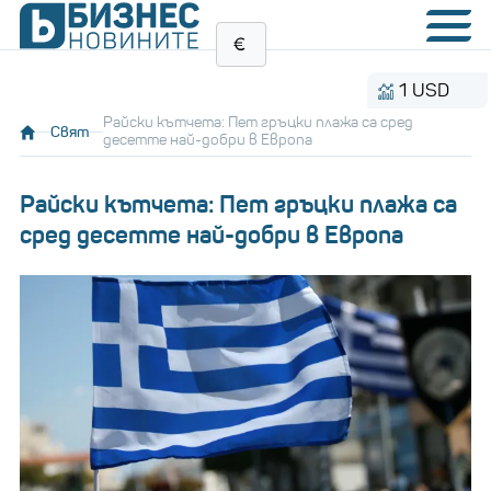
1 USD
1.
Райски кътчета: Пет гръцки плажа са сред
Свят
десетте най-добри в Европа
Райски кътчета: Пет гръцки плажа са
сред десетте най-добри в Европа