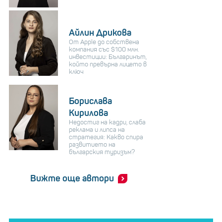
Айлин Дрикова
От Apple до собствена
компания със $100 млн.
инвестиции: Българинът,
който превърна лицето в
ключ
Борислава
Кирилова
Недостиг на кадри, слаба
реклама и липса на
стратегия: Какво спира
развитието на
българския туризъм?
Вижте още автори