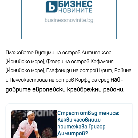
Плажовете Вутуми на остров Антипаксос
(Йонийско море), Фтери на остров Кефалоня
(Йонийско море), Елафонизи на остров Крит, Ровина
най-
и Палеокастрица на остров Корфу са сред
добрите европейски крайбрежни райони.
Страст отвъд тениса:
Какви часовници
притежава Григор
Димитров?