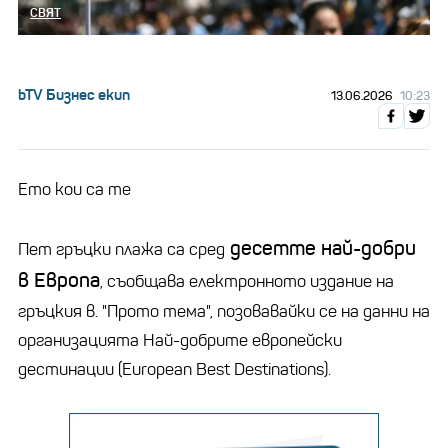
СВЯТ
bTV Бизнес екип
13.06.2026
10:23
Ето кои са те
десетте най-добри
Пет гръцки плажа са сред
в Европа
, съобщава електронното издание на
гръцкия в. "Прото тема", позовавайки се на данни на
организацията Най-добрите европейски
дестинации (European Best Destinations).