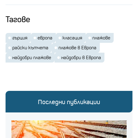
Тагове
гърция
европа
класация
плажове
райски кътчета
плажове в Европа
найдобри плажове
найдобри в Европа
Последни публикации