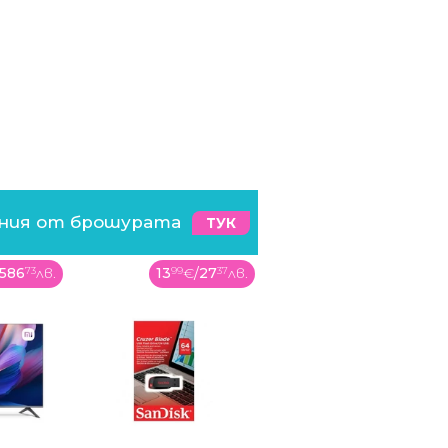
ения от брошурата
ТУК
€
/
27
37
лв.
54
99
€
/
107
56
лв.
99
99
€
/
195
57
лв.