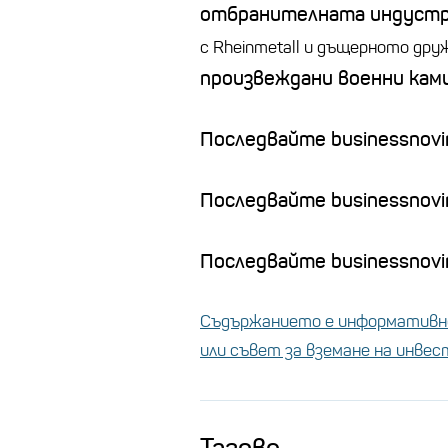
отбранителната индуст
с
Rheinmetall
и дъщерното дру
произвеждани военни кам
Последвайте businessnovin
Последвайте businessnovi
Последвайте businessnovin
Съдържанието е информативно
или съвет за вземане на инве
Тагове