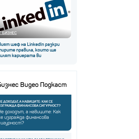
Г БИЗНЕС
ият шеф на LinkedIn разкри
тирите правила, които ще
силят кариерата ви
Бизнес Видео Подкаст
Е ДОХОДЪТ, А НАВИЦИТЕ: КАК СЕ
ИЗГРАЖДА ФИНАНСОВА СИГУРНОСТ?
Не доходът, а навиците: Как
се изгражда финансова
сигурност?