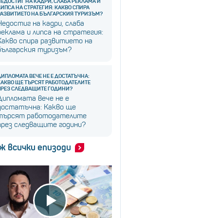
НЕДОСТИГ НА КАДРИ, СЛАБА РЕКЛАМА И
ЛИПСА НА СТРАТЕГИЯ: КАКВО СПИРА
РАЗВИТИЕТО НА БЪЛГАРСКИЯ ТУРИЗЪМ?
Недостиг на кадри, слаба
реклама и липса на стратегия:
Какво спира развитието на
българския туризъм?
ДИПЛОМАТА ВЕЧЕ НЕ Е ДОСТАТЪЧНА:
КАКВО ЩЕ ТЪРСЯТ РАБОТОДАТЕЛИТЕ
ПРЕЗ СЛЕДВАЩИТЕ ГОДИНИ?
Дипломата вече не е
достатъчна: Какво ще
търсят работодателите
през следващите години?
ж всички епизоди