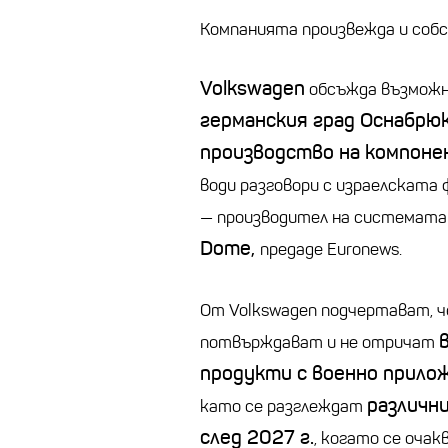
Компанията произвежда и соб
Volkswagen
обсъжда възможно
германския град Оснабрю
производство на компоне
води разговори с израелската
— производител на системат
Dome,
предаде Euronews
.
От Volkswagen подчертават, 
потвърждават и не отричат
продукти с военно прило
различн
като се разглеждат
след 2027 г.
, когато се очак