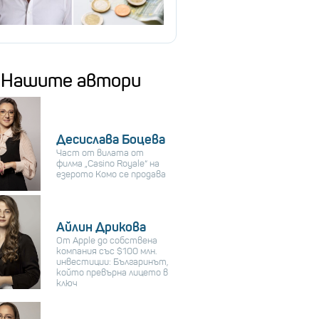
Нашите автори
Десислава Боцева
Част от вилата от
филма „Casino Royale“ на
езерото Комо се продава
Айлин Дрикова
От Apple до собствена
компания със $100 млн.
инвестиции: Българинът,
който превърна лицето в
ключ