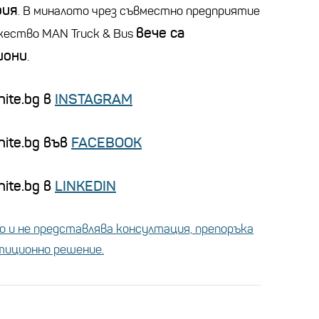
рия
. В миналото чрез съвместно предприятие
вече са
жество
MAN Truck & Bus
иони
.
ite.bg в
INSTAGRAM
nite.bg във
FACEBOOK
ite.bg в
LINKEDIN
 и не представлява консултация, препоръка
стиционно решение.