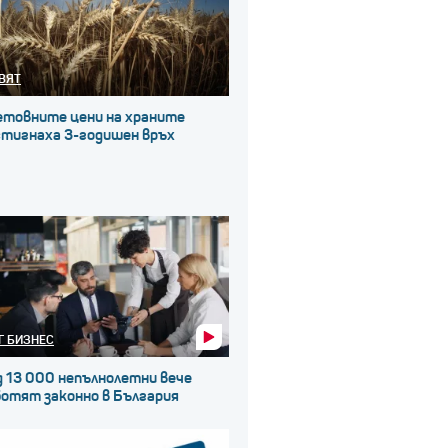
ВЯТ
етовните цени на храните
стигнаха 3-годишен връх
Г БИЗНЕС
д 13 000 непълнолетни вече
ботят законно в България