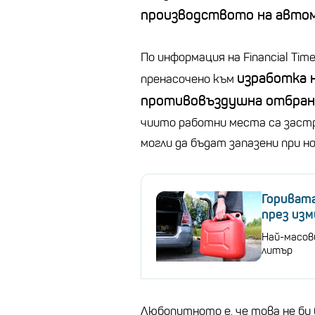
производството на автом
По информация на
Financial Tim
изработка 
пренасочено към
противовъздушна отбран
чиито работни места са застр
могли да бъдат запазени при н
Горивата
през из
Най-масови
литър
Любопитното е, че това не би