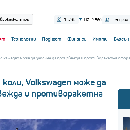
врокалкулатор
ят
Технологии
Пoдкаст
Финанси
Имоти
Блясък
 Volkswagen може да започне да произвежда и противоракетна отбр
 коли, Volkswagen може да
звежда и противоракетна