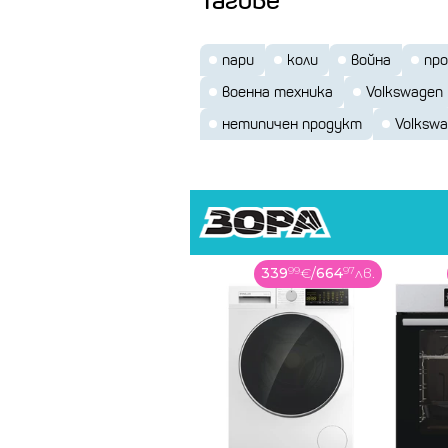
пари
коли
война
пр
военна техника
Volkswagen
нетипичен продукт
Volkswa
339
99
€
/
664
97
лв.
339
99
€
/
664
97
лв.