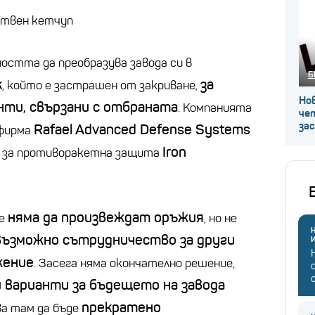
ствен кетчуп
стта да преобразува завода си в
Б
к
за
, който е застрашен от закриване,
Нов
нти, свързани с отбраната
. Компанията
че
за
Rafael Advanced Defense Systems
 фирма
Iron
а за противоракетна защита
няма да произвеждат оръжия
че
, но не
Н
възможно сътрудничество за други
жение
. Засега няма окончателно решение,
и варианти за бъдещето на завода
прекратено
ва там да бъде