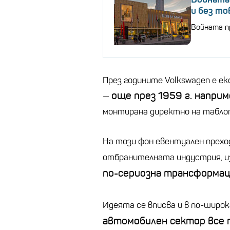
и без то
Войната п
През годините Volkswagen е е
още през 1959 г. напри
—
монтирана директно на табло
На този фон евентуален преход
отбранителната индустрия, 
по-сериозна трансформац
Идеята се вписва и в по-широ
автомобилен сектор все 