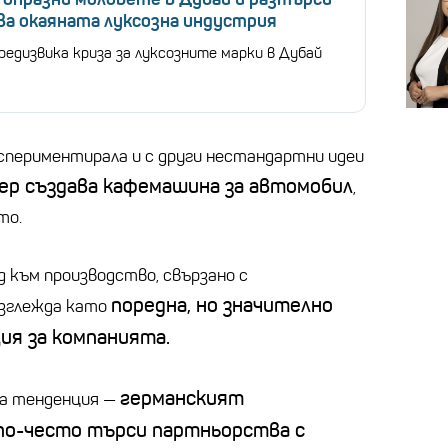
ва окаяната луксозна индустрия
редизвика криза за луксозните марки в Дубай
кспериментирала и с други нестандартни идеи
мер създава кафемашина за автомобил
,
то.
 към производство, свързано с
поредна, но значително
изглежда като
ия за компанията.
германският
ка тенденция —
по-често търси партньорства с