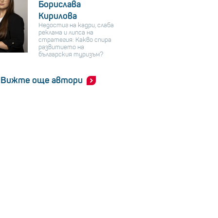
Борислава
Кирилова
Недостиг на кадри, слаба
реклама и липса на
стратегия: Какво спира
развитието на
българския туризъм?
Вижте още автори