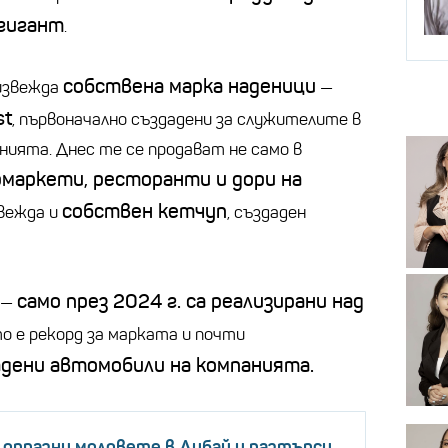
гигант
.
собствена марка наденици
оизвежда
—
st
, първоначално създадени за служителите в
нията. Днес те се продават не само в
рмаркети, ресторанти и дори на
собствен кетчуп
звежда и
, създаден
само през 2024 г. са реализирани над
 —
то е рекорд за марката и почти
адени автомобили на компанията.
опразни моловете в Дубай и разтърси