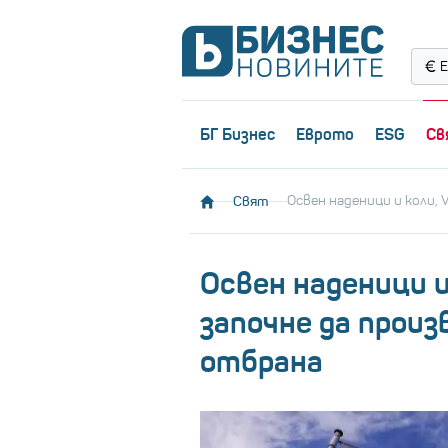
Е
БГ Бизнес
Еврото
ESG
Св
Свят
Освен наденици и коли,
Освен наденици и
започне да прои
отбрана