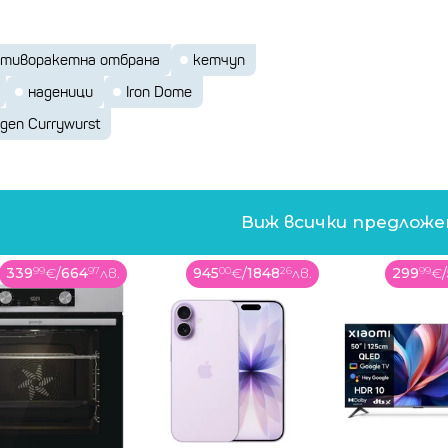
отиворакетна отбрана
кетчуп
наденици
Iron Dome
gen Currywurst
Виж всички предлож
945
00
€
/
1848
26
лв.
299
99
€
/
586
73
лв.
13
99