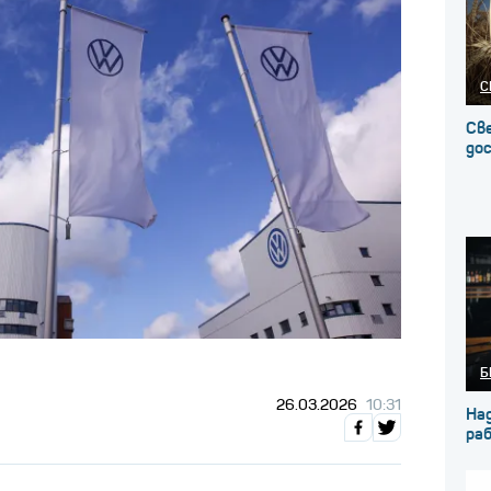
С
Св
до
Б
26.03.2026
10:31
На
ра