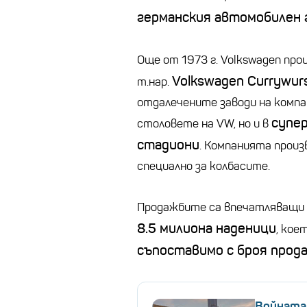
германския автомобилен 
Още от 1973 г. Volkswagen пр
Volkswagen Currywur
т.нар.
отдалечените заводи на компа
супе
столовете на VW, но и в
стадиони
. Компанията прои
специално за колбасите.
Продажбите са впечатляващи
8.5 милиона наденици
, кое
съпоставимо с броя прод
Войната 