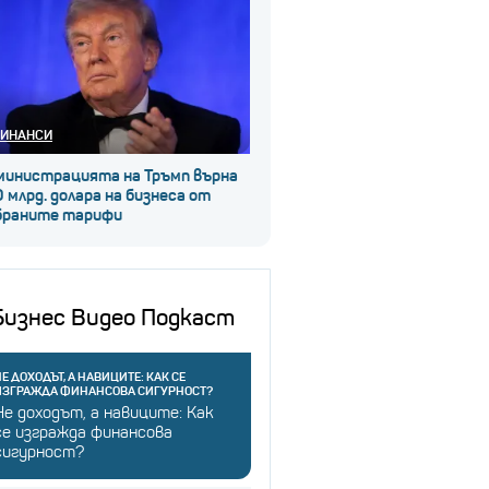
ИНАНСИ
министрацията на Тръмп върна
 млрд. долара на бизнеса от
браните тарифи
Бизнес Видео Подкаст
Е ДОХОДЪТ, А НАВИЦИТЕ: КАК СЕ
ИЗГРАЖДА ФИНАНСОВА СИГУРНОСТ?
Не доходът, а навиците: Как
се изгражда финансова
сигурност?