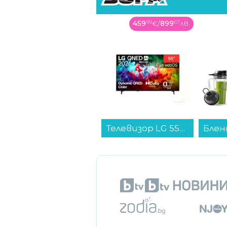
459
99
€
/
899
67
лв.
Телевизор LG 55QNED7EB3C , 139 см, 3840x2160 UHD-4K , 55 inch, Mini LED , Smart TV , Web Os...