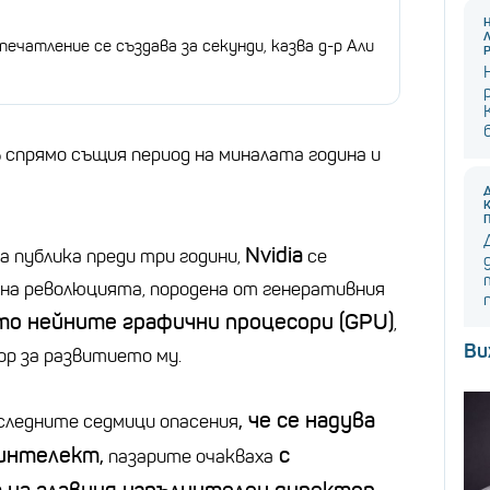
ечатление се създава за секунди, казва д-р Али
%
спрямо същия период на миналата година и
Nvidia
 публика преди три години,
се
 на революцията, породена от генеративния
то нейните графични процесори (GPU)
,
Ви
р за развитието му.
, че се надува
оследните седмици опасения
 интелект,
с
пазарите очакваха