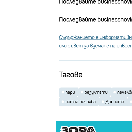
Последвайте businessnovi
Последвайте businessnovin
Съдържанието е информативно
или съвет за вземане на инве
Тагове
пари
резултати
печалб
нетна печалба
Данните