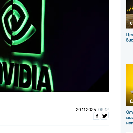
С
Це
вис
С
20.11.2025
09:12
От
мог
не