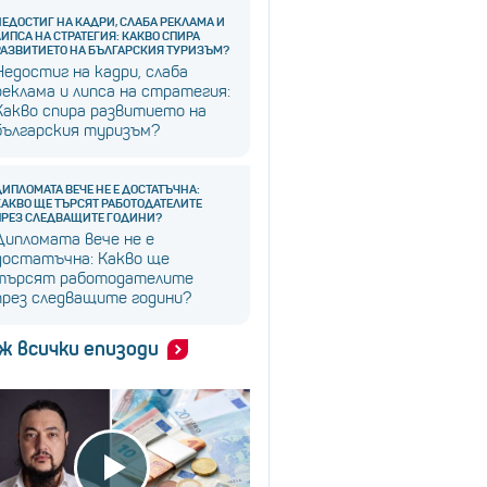
НЕДОСТИГ НА КАДРИ, СЛАБА РЕКЛАМА И
ЛИПСА НА СТРАТЕГИЯ: КАКВО СПИРА
РАЗВИТИЕТО НА БЪЛГАРСКИЯ ТУРИЗЪМ?
Недостиг на кадри, слаба
реклама и липса на стратегия:
Какво спира развитието на
българския туризъм?
ДИПЛОМАТА ВЕЧЕ НЕ Е ДОСТАТЪЧНА:
КАКВО ЩЕ ТЪРСЯТ РАБОТОДАТЕЛИТЕ
ПРЕЗ СЛЕДВАЩИТЕ ГОДИНИ?
Дипломата вече не е
достатъчна: Какво ще
търсят работодателите
през следващите години?
ж всички епизоди