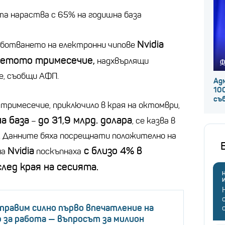
а нараства с 65% на годишна база
Nvidia
аботването на електронни чипове
етото тримесечие,
надхвърлящи
Ф
е, съобщи АФП.
Ад
100
съ
римесечие, приключило в края на октомври,
а база
до 31,9 млрд. долара
–
, се казва в
. Данните бяха посрещнати положително на
Nvidia
с близо 4% в
на
поскъпнаха
ед края на сесията.
Н
аправим силно първо впечатление на
 за работа — въпросът за милион