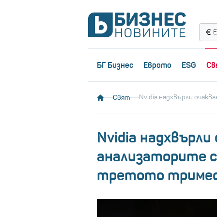
Е
БГ Бизнес
Еврото
ESG
Св
Свят
Nvidia надхвърли очакв
Nvidia надхвърли
анализаторите с
третото триме