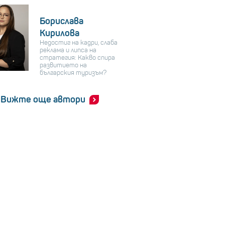
Борислава
Кирилова
Недостиг на кадри, слаба
реклама и липса на
стратегия: Какво спира
развитието на
българския туризъм?
Вижте още автори