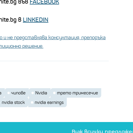
nite.bg във
FACEBOOK
ite.bg в
LINKEDIN
 и не представлява консултация, препоръка
стиционно решение.
а
чипове
Nvidia
трето тримесечие
nvidia stock
nvidia earnings
Виж всички предлож