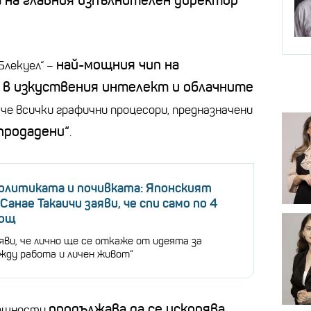
 на главния изпълнителен директор
най-мощния чип на
Блекуел“ –
 в изкуствения интелект и облачните
 че всички графични процесори, предназначени
продадени“
.
олитиката и почивката: Японският
Санае Такаичи заяви, че спи само по 4
нощ
яви, че лично ще се откаже от идеята за
ежду работа и личен живот“
продължава да се ускорява.
мощности