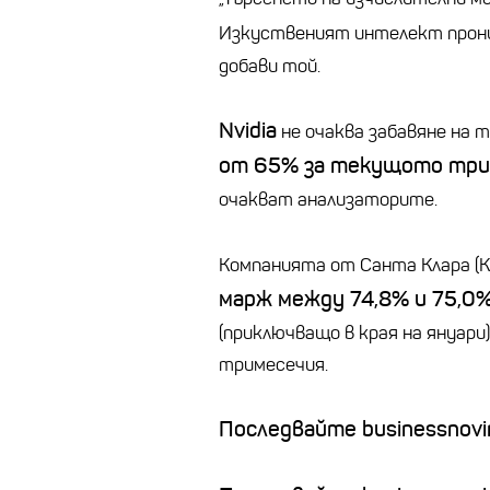
Изкуственият интелект прони
добави той.
Nvidia
не очаква забавяне на 
от 65% за текущото три
очакват анализаторите.
Компанията от Санта Клара (К
марж между 74,8% и 75,0
(приключващо в края на януари)
тримесечия.
Последвайте businessnovin