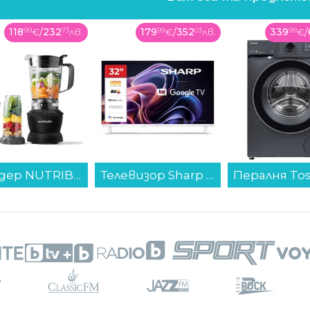
118
99
€
/
232
73
лв.
179
99
€
/
352
03
лв.
339
99
€
/
Блендер NUTRIBULLET NBF500DG...
Телевизор Sharp 32HF2265EW , 1366x768 HD Ready , 32 inch, 80 см, Android , LED , Smart TV...