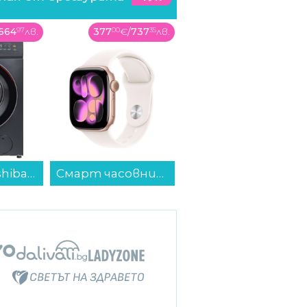
664
97
лв.
377
00
€
/
737
35
лв.
89
99
€
/
176
01
лв.
Пералня Toshiba TW-T21BU80UWBK(MG) , 1200 об./мин., 7.00 kg, A , Inox...
Смарт часовник Apple Watch 11 42mm Rose Gold/Light Band S/M meu04 , 1.80 , 64 , Apple S10 SiP 64-bit Dual Core...
Клавиатура Lorgar KBP70TKLW-WH Бяла...