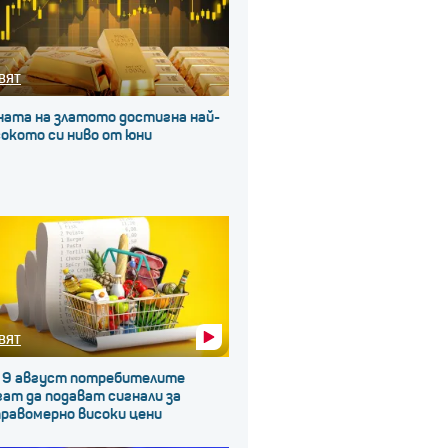
ВЯТ
ната на златото достигна най-
окото си ниво от юни
ВЯТ
 9 август потребителите
ат да подават сигнали за
правомерно високи цени