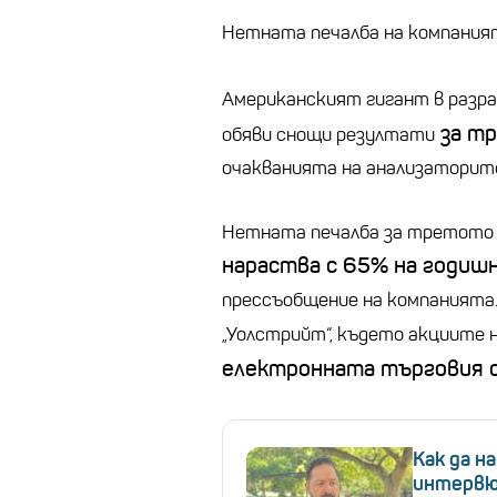
Нетната печалба на компаният
Американският гигант в разр
за тр
обяви снощи резултати
очакванията на анализаторит
Нетната печалба за третото т
нараства с 65% на годишн
прессъобщение на компанията
„Уолстрийт“, където акциите 
електронната търговия сл
Как да н
интервю