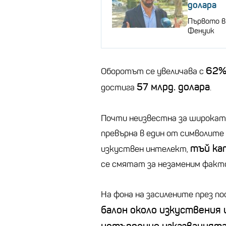
долара
Първото вп
Фенуик
62
Оборотът се увеличава с
57 млрд. долара
достига
.
Почти неизвестна за широката
превърна в един от символите
тъй ка
изкуствен интелект,
се смятат за незаменим факто
На фона на засилените през п
балон около изкуствения