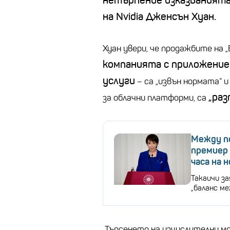
нетърпение изказванията
на Nvidia Дженсън Хуан.
Хуан увери, че продажбите на „
компанията с приложение
услуги
– са „извън нормата“ и
„раз
за облачни платформи, са
Между п
премиер 
часа на 
Такаичи за
„баланс м
„Търсенето на изчислителни 