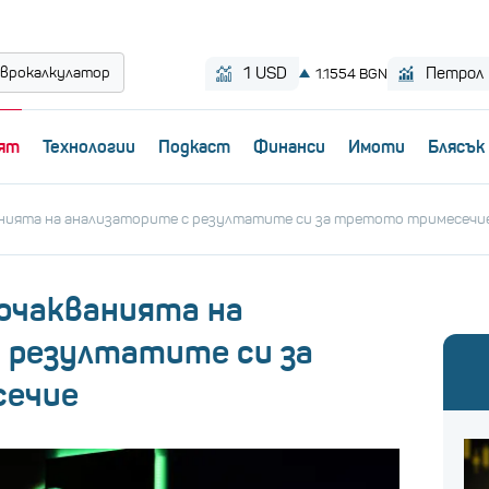
врокалкулатор
ят
Технологии
Пoдкаст
Финанси
Имоти
Блясък
анията на анализаторите с резултатите си за третото тримесечи
 очакванията на
 резултатите си за
сечие