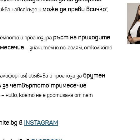
може да прави всичко
ква навсякъде и
“,
ръст на приходите
темпото и прогнозира
месечие
– значително по-голям, отколкото
брутен
алифорния) обявява и прогноза за
% за четвъртото тримесечие
 – ниво, което не е достигала от пет
ite.bg в
INSTAGRAM