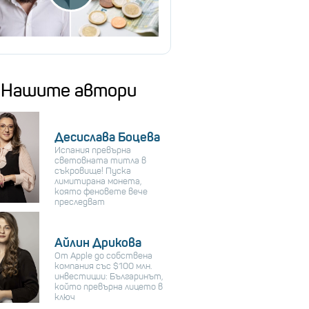
Нашите автори
Десислава Боцева
Испания превърна
световната титла в
съкровище! Пуска
лимитирана монета,
която феновете вече
преследват
Айлин Дрикова
От Apple до собствена
компания със $100 млн.
инвестиции: Българинът,
който превърна лицето в
ключ