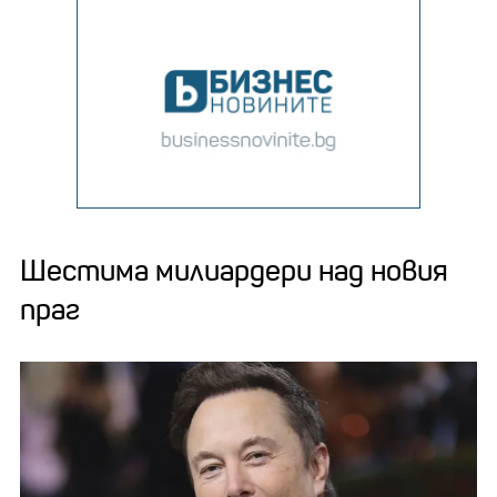
Шестима милиардери над новия
праг