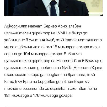
Луксозният магнат Бернар Арно, главен
изпълнителен директор на LVMH, е близо до
завръщане в елитния клуб, тъй като състоянието
му се е увеличило с около 18 милиарда долара тази
година до 194 милиарда долара. Бившият
изпълнителен директор на Microsoft Стив Балмър и
изпълнителният директор на Nvidia Дженсън Хуанг
също могат скоро да почукат на вратата, тъй
като към края на борсовия ден в четвъртък
техните богатства се оценяват съответно на
181 милиарда и 176 милиарда долара.