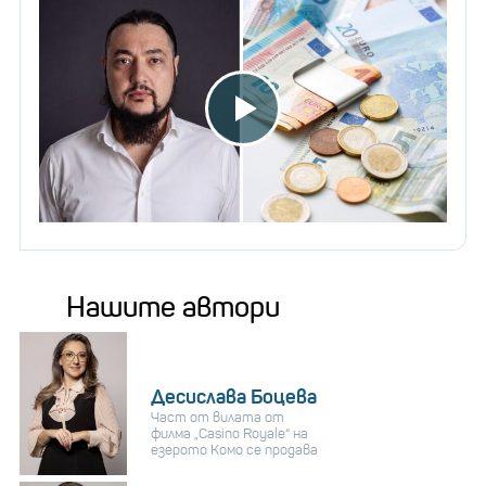
Нашите автори
Десислава Боцева
Част от вилата от
филма „Casino Royale“ на
езерото Комо се продава