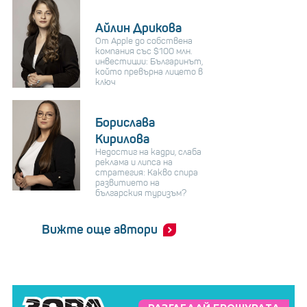
Айлин Дрикова
От Apple до собствена
компания със $100 млн.
инвестиции: Българинът,
който превърна лицето в
ключ
Борислава
Кирилова
Недостиг на кадри, слаба
реклама и липса на
стратегия: Какво спира
развитието на
българския туризъм?
Вижте още автори