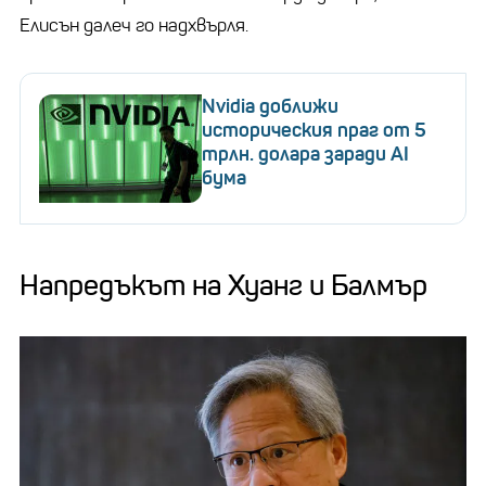
Елисън далеч го надхвърля.
Nvidia доближи
историческия праг от 5
трлн. долара заради AI
бума
Напредъкът на Хуанг и Балмър