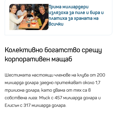
Трима милиардери
излязоха за пиле и бира и
платиха за храната на
всички
Колективно богатство срещу
корпоративен мащаб
Шестимата настоящи членове на клуба от 200
милиарда долара заедно притежават около 1,7
трилиона долара, като двама от тях са в
собствена лига: Мъск с 457 милиарда долара и
Елисън с 317 милиарда долара.