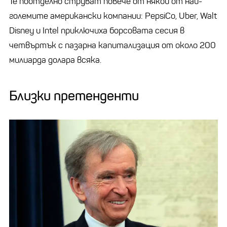
Те поотделно струват повече от някои от най-
големите американски компании: PepsiCo, Uber, Walt
Disney и Intel приключиха борсовата сесия в
четвъртък с пазарна капитализация от около 200
милиарда долара всяка.
Близки претенденти