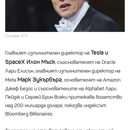
Снимка: bTV
Tesla и
Главният изпълнителен директор на
SpaceX Илон Мъск
, съоснователят на Oracle
Лари Елисън, главният изпълнителен директор на
Марк Зукърбърг,
Meta
основателят на Amazon
Джеф Безос и съоснователите на Alphabet Лари
Пейдж и Сергей Брин всеки притежава богатство
над 200 милиарда долара, показва индексът
Bloomberg Billionaires.