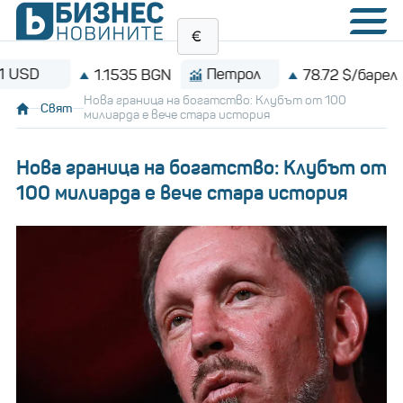
Петрол
Bitco
1.1535 BGN
78.72 $/барел
Нова граница на богатство: Клубът от 100
Свят
милиарда е вече стара история
Нова граница на богатство: Клубът от
100 милиарда е вече стара история