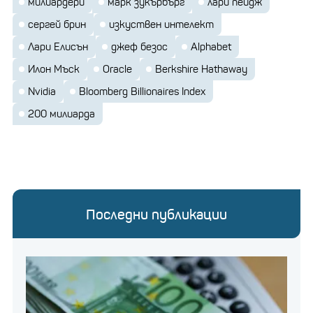
милиардери
марк зукърбърг
лари пейдж
сергей брин
изкуствен интелект
Лари Елисън
джеф безос
Alphabet
Илон Мъск
Oracle
Berkshire Hathaway
Nvidia
Bloomberg Billionaires Index
200 милиарда
Последни публикации