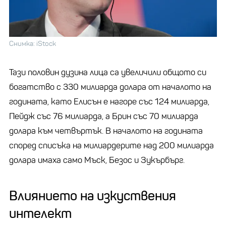
Снимка: iStock
Тази половин дузина лица са увеличили общото си
богатство с 330 милиарда долара от началото на
годината, като Елисън е нагоре със 124 милиарда,
Пейдж със 76 милиарда, а Брин със 70 милиарда
долара към четвъртък. В началото на годината
според списъка на милиардерите над 200 милиарда
долара имаха само Мъск, Безос и Зукърбърг.
Влиянието на изкуствения
интелект