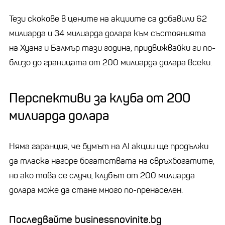
Тези скокове в цените на акциите са добавили 62
милиарда и 34 милиарда долара към състоянията
на Хуанг и Балмър тази година, придвижвайки ги по-
близо до границата от 200 милиарда долара всеки.
Перспективи за клуба от 200
милиарда долара
Няма гаранция, че бумът на AI акции ще продължи
да тласка нагоре богатствата на свръхбогатите,
но ако това се случи, клубът от 200 милиарда
долара може да стане много по-пренаселен.
Последвайте businessnovinite.bg