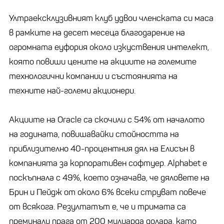
Ултраексклузивният клуб удвои членската си маса
в рамките на десет месеца благодарение на
огромната еуфория около изкуствения интелект,
която повиши цените на акциите на големите
технологични компании и състоянията на
техните най-големи акционери.
Акциите на Oracle са скочили с 54% от началото
на годината, повишавайки стойността на
приблизително 40-процентния дял на Елисън в
компанията за корпоративен софтуер. Alphabet е
поскъпнала с 49%, което означава, че дяловете на
Брин и Пейдж от около 6% всеки струват повече
от всякога. Резултатът е, че и тримата са
преминали прага от 200 милиарда долара, като