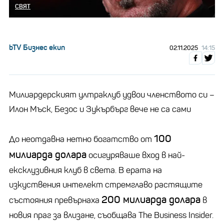
СВЯТ
bTV Бизнес екип
02.11.2025
14:15
Милиардерският ултраклуб удвои членството си –
Илон Мъск, Безос и Зукърбърг вече не са сами
100
До неотдавна нетно богатство от
милиарда долара
осигуряваше вход в най-
ексклузивния клуб в света. В ерата на
изкуствения интелект стремглаво растящите
200 милиарда долара
състояния превърнаха
в
новия праг за влизане, съобщава The Business Insider.