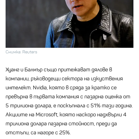
Снимка: Reuters
Хуанг и Балмър също притежават дялове в
компании, ръководещи сектора на изкуствения
интелект. Nvidia, която в сряда за кратко се
превърна в първата компания с пазарна оценка от
5 трилиона долара, е поскъпнала с 51% тази година.
Акциите на Microsoft, която наскоро надхвърли 4
трилиона долара пазарна стойност, преди да
отстъпи, са нагоре с 25%.