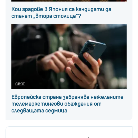
Кои градове в Япония са кандидати да
станат „втора столица“?
СВЯТ
Европейска страна забранява нежеланите
телемаркетингови обаждания от
следващата седмица