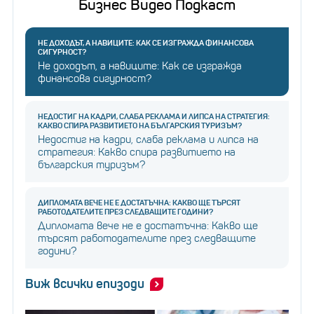
Бизнес Видео Подкаст
НЕ ДОХОДЪТ, А НАВИЦИТЕ: КАК СЕ ИЗГРАЖДА ФИНАНСОВА
СИГУРНОСТ?
Не доходът, а навиците: Как се изгражда
финансова сигурност?
НЕДОСТИГ НА КАДРИ, СЛАБА РЕКЛАМА И ЛИПСА НА СТРАТЕГИЯ:
КАКВО СПИРА РАЗВИТИЕТО НА БЪЛГАРСКИЯ ТУРИЗЪМ?
Недостиг на кадри, слаба реклама и липса на
стратегия: Какво спира развитието на
българския туризъм?
ДИПЛОМАТА ВЕЧЕ НЕ Е ДОСТАТЪЧНА: КАКВО ЩЕ ТЪРСЯТ
РАБОТОДАТЕЛИТЕ ПРЕЗ СЛЕДВАЩИТЕ ГОДИНИ?
Дипломата вече не е достатъчна: Какво ще
търсят работодателите през следващите
години?
Виж всички епизоди