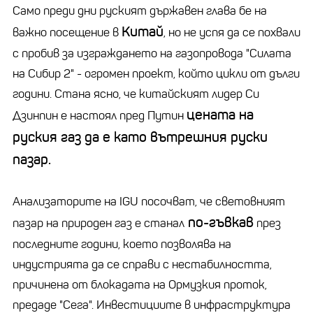
Само преди дни руският държавен глава бе на
Китай
важно посещение в
, но не успя да се похвали
с пробив за изграждането на газопровода "Силата
на Сибир 2" - огромен проект, който цикли от дълги
години. Стана ясно, че китайският лидер Си
цената на
Дзинпин е настоял пред Путин
руския газ да е като вътрешния руски
пазар.
Анализаторите на IGU посочват, че световният
по-гъвкав
пазар на природен газ е станал
през
последните години, което позволява на
индустрията да се справи с нестабилността,
причинена от блокадата на Ормузкия проток,
предаде "Сега". Инвестициите в инфраструктура