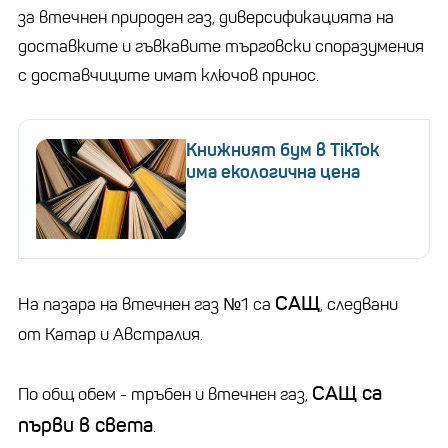
за втечнен природен газ, диверсификацията на
доставките и гъвкавите търговски споразумения
с доставчиците имат ключов принос.
Книжният бум в TikTok
има екологична цена
САЩ
На пазара на втечнен газ №1 са
, следвани
от Катар и Австралия.
САЩ са
По общ обем - тръбен и втечнен газ,
първи в света
.