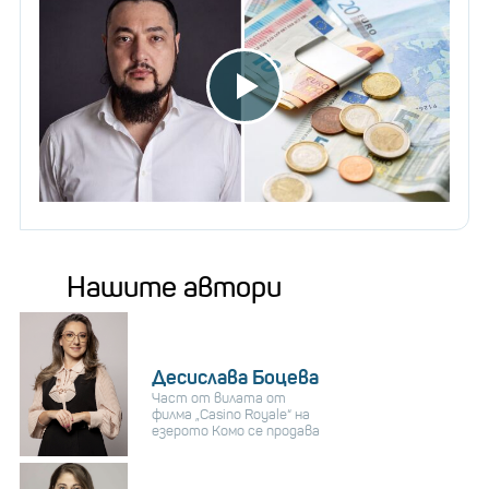
Нашите автори
Десислава Боцева
Част от вилата от
филма „Casino Royale“ на
езерото Комо се продава