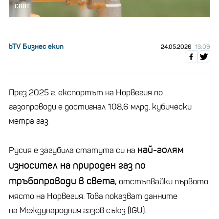
СВЯТ
bTV Бизнес екип
24.05.2026
13:09
През 2025 г. експортът на Норвегия по
газопроводи е достигнал 108,6 млрд. кубически
метра газ
най-голям
Русия е загубила статута си на
износител на природен газ по
тръбопроводи в света,
отстъпвайки първото
място на Норвегия. Това показват данните
на Международния газов съюз (IGU).