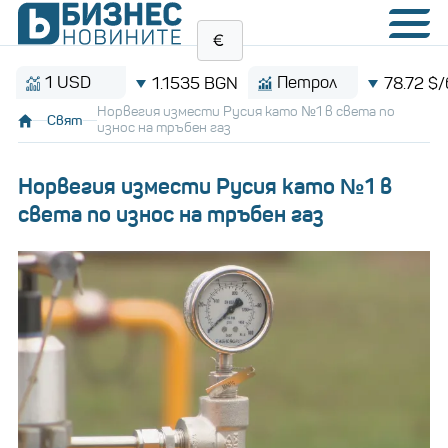
1 USD
Петрол
1.1535 BGN
78.72 $/барел
Норвегия измести Русия като №1 в света по
Свят
износ на тръбен газ
Норвегия измести Русия като №1 в
света по износ на тръбен газ