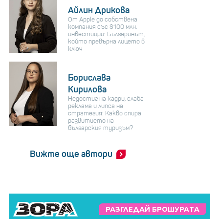
Айлин Дрикова
От Apple до собствена
компания със $100 млн.
инвестиции: Българинът,
който превърна лицето в
ключ
Борислава
Кирилова
Недостиг на кадри, слаба
реклама и липса на
стратегия: Какво спира
развитието на
българския туризъм?
Вижте още автори
РАЗГЛЕДАЙ БРОШУРАТА