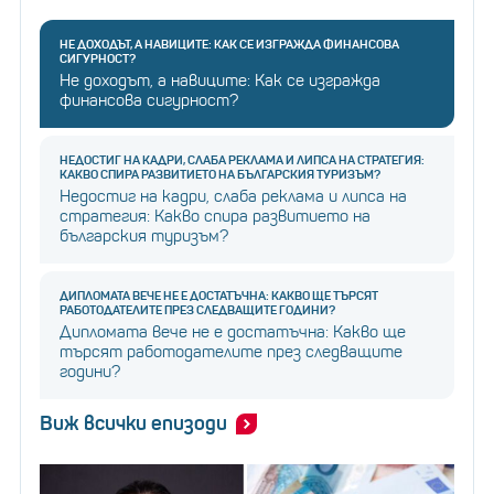
НЕ ДОХОДЪТ, А НАВИЦИТЕ: КАК СЕ ИЗГРАЖДА ФИНАНСОВА
СИГУРНОСТ?
Не доходът, а навиците: Как се изгражда
финансова сигурност?
НЕДОСТИГ НА КАДРИ, СЛАБА РЕКЛАМА И ЛИПСА НА СТРАТЕГИЯ:
КАКВО СПИРА РАЗВИТИЕТО НА БЪЛГАРСКИЯ ТУРИЗЪМ?
Недостиг на кадри, слаба реклама и липса на
стратегия: Какво спира развитието на
българския туризъм?
ДИПЛОМАТА ВЕЧЕ НЕ Е ДОСТАТЪЧНА: КАКВО ЩЕ ТЪРСЯТ
РАБОТОДАТЕЛИТЕ ПРЕЗ СЛЕДВАЩИТЕ ГОДИНИ?
Дипломата вече не е достатъчна: Какво ще
търсят работодателите през следващите
години?
Виж всички епизоди