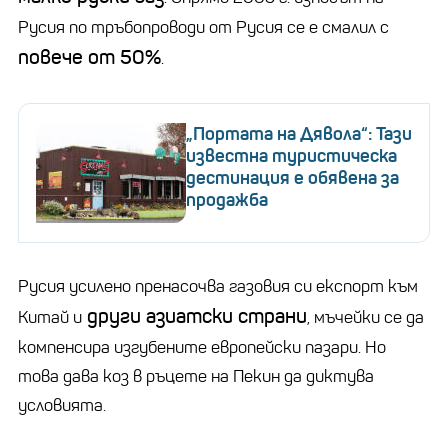
Русия по тръбопроводи от Русия се е смалил с
повече от 50%
.
„Портата на Дявола“: Тази
известна туристическа
дестинация е обявена за
продажба
Русия усилено пренасочва газовия си експорт към
други азиатски страни
Китай и
, мъчейки се да
компенсира изгубените европейски пазари. Но
това дава коз в ръцете на Пекин да диктува
условията.