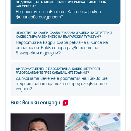
НЕ ДОХОДЪТ, А НАВИЦИТЕ: КАК СЕ ИЗГРАЖДА ФИНАНСОВА
СИГУРНОСТ?
Не доходът, а навиците: Как се изгражда
финансова сигурност?
НЕДОСТИГ НА КАДРИ, СЛАБА РЕКЛАМА И ЛИПСА НА СТРАТЕГИЯ:
КАКВО СПИРА РАЗВИТИЕТО НА БЪЛГАРСКИЯ ТУРИЗЪМ?
Недостиг на кадри, слаба реклама и липса на
стратегия: Какво спира развитието на
българския туризъм?
ДИПЛОМАТА ВЕЧЕ НЕ Е ДОСТАТЪЧНА: КАКВО ЩЕ ТЪРСЯТ
РАБОТОДАТЕЛИТЕ ПРЕЗ СЛЕДВАЩИТЕ ГОДИНИ?
Дипломата вече не е достатъчна: Какво ще
търсят работодателите през следващите
години?
Виж всички епизоди