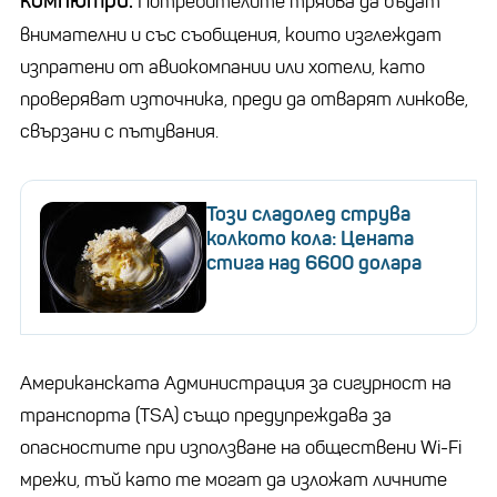
компютри.
Потребителите трябва да бъдат
внимателни и със съобщения, които изглеждат
изпратени от авиокомпании или хотели, като
проверяват източника, преди да отварят линкове,
свързани с пътувания.
Този сладолед струва
колкото кола: Цената
стига над 6600 долара
Американската Администрация за сигурност на
транспорта (TSA) също предупреждава за
опасностите при използване на обществени Wi-Fi
мрежи, тъй като те могат да изложат личните