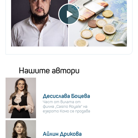
Нашите автори
Десислава Боцева
Част от вилата от
филма „Casino Royale“ на
езерото Комо се продава
Айлин Дрикова