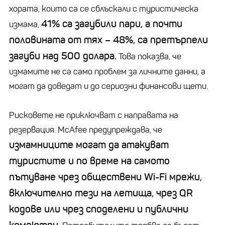
хората, които са се сблъскали с туристическа
41% са загубили пари, а почти
измама,
половината от тях – 48%, са претърпели
загуби над 500 долара.
Това показва, че
измамите не са само проблем за личните данни, а
могат да доведат и до сериозни финансови щети.
Рисковете не приключват с направата на
резервация. McAfee предупреждава, че
измамниците могат да атакуват
туристите и по време на самото
пътуване чрез обществени Wi-Fi мрежи,
включително тези на летища, чрез QR
кодове или чрез споделени и публични