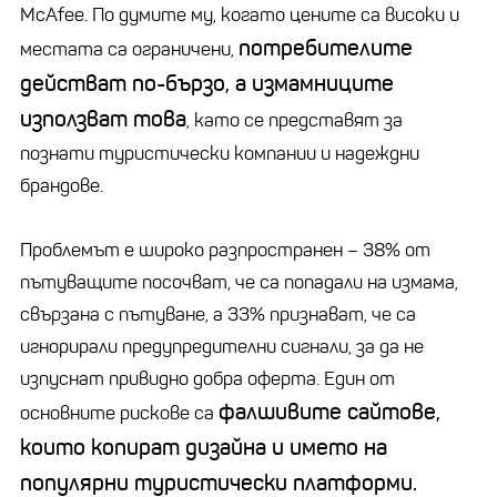
McAfee. По думите му, когато цените са високи и
потребителите
местата са ограничени,
действат по-бързо, а измамниците
използват това
, като се представят за
познати туристически компании и надеждни
брандове.
Проблемът е широко разпространен – 38% от
пътуващите посочват, че са попадали на измама,
свързана с пътуване, а 33% признават, че са
игнорирали предупредителни сигнали, за да не
изпуснат привидно добра оферта. Един от
фалшивите сайтове,
основните рискове са
които копират дизайна и името на
популярни туристически платформи.