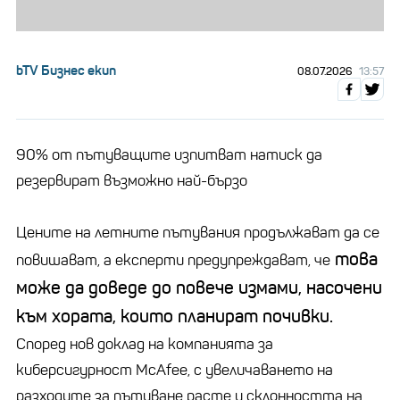
bTV Бизнес екип
08.07.2026
13:57
90% от пътуващите изпитват натиск да
резервират възможно най-бързо
Цените на летните пътувания продължават да се
това
повишават, а експерти предупреждават, че
може да доведе до повече измами, насочени
към хората, които планират почивки.
Според нов доклад на компанията за
киберсигурност McAfee, с увеличаването на
разходите за пътуване расте и склонността на