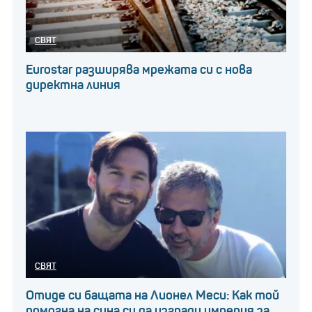
СВЯТ
Eurostar разширява мрежата си с нова
директна линия
СВЯТ
Отиде си бащата на Лионел Меси: Как той
помогна на сина си да изгради империя за