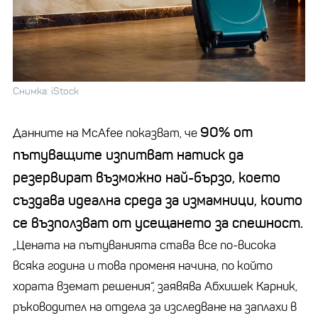
Снимка: iStock
90% от
Данните на McAfee показват, че
пътуващите изпитват натиск да
резервират възможно най-бързо, което
създава идеална среда за измамници, които
се възползват от усещането за спешност.
„Цената на пътуванията става все по-висока
всяка година и това променя начина, по който
хората вземат решения“, заявява Абхишек Карник,
ръководител на отдела за изследване на заплахи в