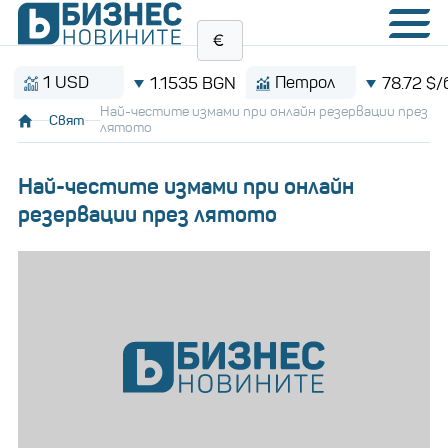
 USD
Петрол
1.1535 BGN
78.72 $/барел
Най-честите измами при онлайн резервации през
Свят
лятото
Най-честите измами при онлайн
резервации през лятото