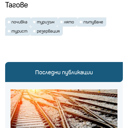
Тагове
почивка
туризъм
лято
пътуване
турист
резервация
Последни публикации