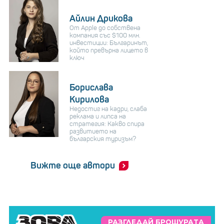
Айлин Дрикова
От Apple до собствена
компания със $100 млн.
инвестиции: Българинът,
който превърна лицето в
ключ
Борислава
Кирилова
Недостиг на кадри, слаба
реклама и липса на
стратегия: Какво спира
развитието на
българския туризъм?
Вижте още автори
РАЗГЛЕДАЙ БРОШУРАТА