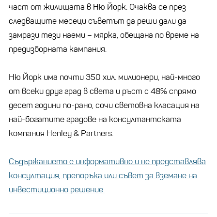
част от жилищата в Ню Йорк. Очаква се през
следващите месеци съветът да реши дали да
замрази тези наеми – мярка, обещана по време на
предизборната кампания.
Ню Йорк има почти 350 хил. милионери, най-много
от всеки друг град в света и ръст с 48% спрямо
десет години по-рано, сочи световна класация на
най-богатите градове на консултантската
компания Henley & Partners.
Съдържанието е информативно и не представлява
консултация, препоръка или съвет за вземане на
инвестиционно решение.