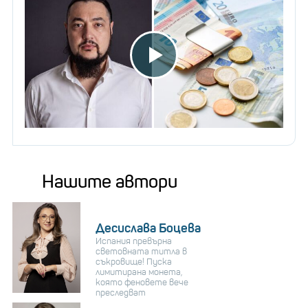
Нашите автори
Десислава Боцева
Испания превърна
световната титла в
съкровище! Пуска
лимитирана монета,
която феновете вече
преследват