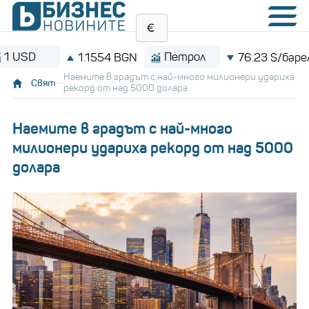
D
Петрол
1.1554 BGN
76.23 $/барел
Наемите в градът с най-много милионери удариха
Свят
рекорд от над 5000 долара
Наемите в градът с най-много
милионери удариха рекорд от над 5000
долара