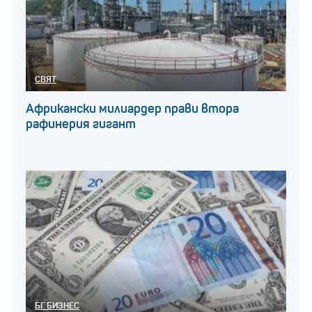
СВЯТ
Африкански милиардер прави втора
рафинерия гигант
БГ БИЗНЕС