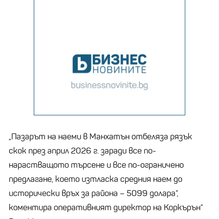
„Пазарът на наеми в Манхатън отбеляза рязък
скок през април 2026 г. заради все по-
нарастващото търсене и все по-ограничено
предлагане, което изтласка средния наем до
исторически връх за района – 5099 долара“,
коментира оперативният директор на Коркърън“