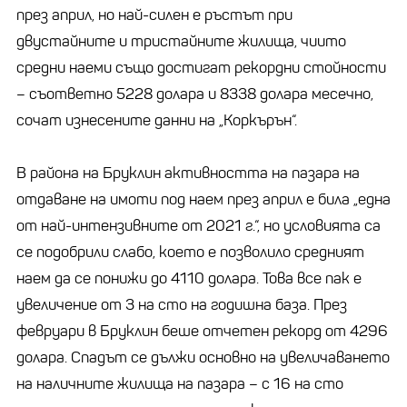
през април, но най-силен е ръстът при
двустайните и тристайните жилища, чиито
средни наеми също достигат рекордни стойности
– съответно 5228 долара и 8338 долара месечно,
сочат изнесените данни на „Коркърън“.
В района на Бруклин активността на пазара на
отдаване на имоти под наем през април е била „една
от най-интензивните от 2021 г.“, но условията са
се подобрили слабо, което е позволило средният
наем да се понижи до 4110 долара. Това все пак е
увеличение от 3 на сто на годишна база. През
февруари в Бруклин беше отчетен рекорд от 4296
долара. Спадът се дължи основно на увеличаването
на наличните жилища на пазара – с 16 на сто