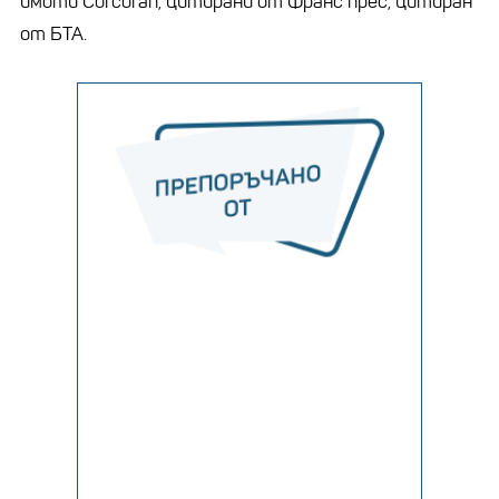
имоти Corcoran, цитирани от Франс прес, цитиран
от БТА.