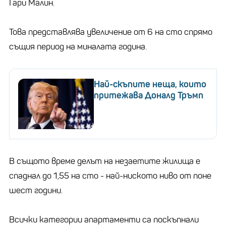
Гари Малин.
Това представлява увеличение от 6 на сто спрямо
същия период на миналата година.
Най-скъпите неща, които
притежава Доналд Тръмп
В същото време делът на незаетите жилища е
спаднал до 1,55 на сто - най-ниското ниво от поне
шест години.
Всички категории апартаменти са поскъпнали