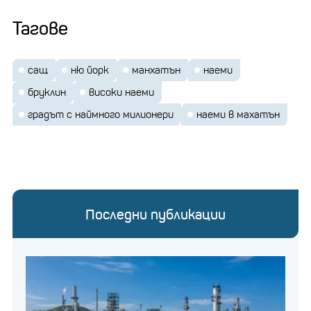
Тагове
сащ
ню йорк
манхатън
наеми
бруклин
високи наеми
градът с наймного милионери
наеми в махатън
Последни публикации