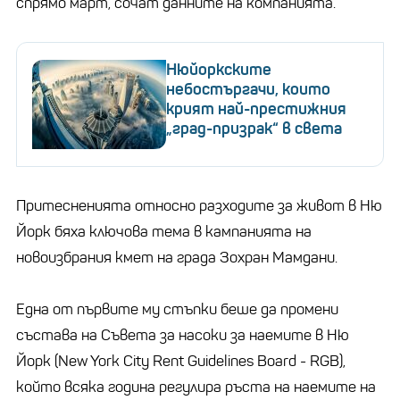
спрямо март, сочат данните на компанията.
Нюйоркските
небостъргачи, които
крият най-престижния
„град-призрак“ в света
Притесненията относно разходите за живот в Ню
Йорк бяха ключова тема в кампанията на
новоизбрания кмет на града Зохран Мамдани.
Една от първите му стъпки беше да промени
състава на Съвета за насоки за наемите в Ню
Йорк (New York City Rent Guidelines Board - RGB),
който всяка година регулира ръста на наемите на