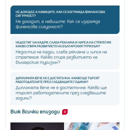
НЕ ДОХОДЪТ, А НАВИЦИТЕ: КАК СЕ ИЗГРАЖДА ФИНАНСОВА
СИГУРНОСТ?
Не доходът, а навиците: Как се изгражда
финансова сигурност?
НЕДОСТИГ НА КАДРИ, СЛАБА РЕКЛАМА И ЛИПСА НА СТРАТЕГИЯ:
КАКВО СПИРА РАЗВИТИЕТО НА БЪЛГАРСКИЯ ТУРИЗЪМ?
Недостиг на кадри, слаба реклама и липса на
стратегия: Какво спира развитието на
българския туризъм?
ДИПЛОМАТА ВЕЧЕ НЕ Е ДОСТАТЪЧНА: КАКВО ЩЕ ТЪРСЯТ
РАБОТОДАТЕЛИТЕ ПРЕЗ СЛЕДВАЩИТЕ ГОДИНИ?
Дипломата вече не е достатъчна: Какво ще
търсят работодателите през следващите
години?
Виж всички епизоди