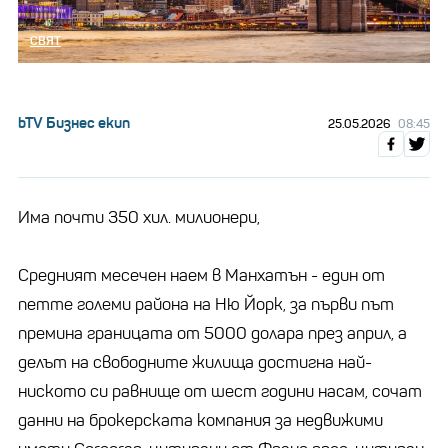
СВЯТ
bTV Бизнес екип
25.05.2026
08:45
Има почти 350 хил. милионери,
Средният месечен наем в Манхатън - един от
петте големи района на Ню Йорк, за първи път
премина границата от 5000 долара през април, а
делът на свободните жилища достигна най-
ниското си равнище от шест години насам, сочат
данни на брокерската компания за недвижими