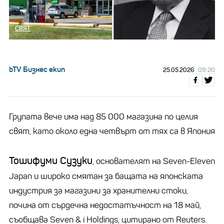
СВЯТ
bTV Бизнес екип
25.05.2026
09:20
Групата вече има над 85 000 магазина по целия
свят, като около една четвърт от тях са в Япония
Тошифуми Сузуки
, основателят на Seven-Eleven
Japan и широко смятан за бащата на японската
индустрия за магазини за хранителни стоки,
почина от сърдечна недостатъчност на 18 май,
съобщава Seven & i Holdings, цитирано от Reuters.