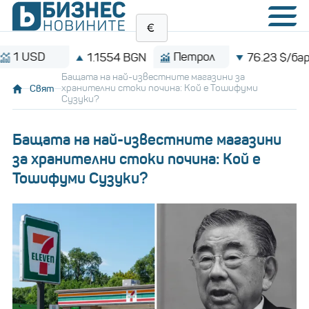
SD
Петрол
1.1554 BGN
76.23 $/барел
Бащата на най-известните магазини за
Свят
хранителни стоки почина: Кой е Тошифуми
Сузуки?
Бащата на най-известните магазини
за хранителни стоки почина: Кой е
Тошифуми Сузуки?