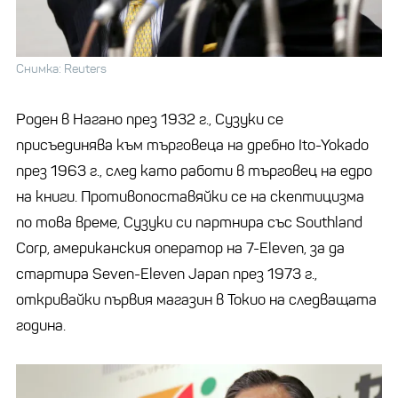
Снимка: Reuters
Роден в Нагано през 1932 г., Сузуки се
присъединява към търговеца на дребно Ito-Yokado
през 1963 г., след като работи в търговец на едро
на книги. Противопоставяйки се на скептицизма
по това време, Сузуки си партнира със Southland
Corp, американския оператор на 7-Eleven, за да
стартира Seven-Eleven Japan през 1973 г.,
откривайки първия магазин в Токио на следващата
година.