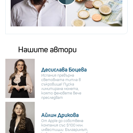
Нашите автори
Десислава Боцева
Испания превърна
световната титла в
съкровище! Пуска
лимитирана монета,
която феновете вече
преследват
Айлин Дрикова
От Apple до собствена
компания със $100 млн.
инвестиции: Българинът,