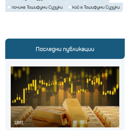
почина Тошифуми Сузуки
кой е Тошифуми Сузуки
Последни публикации
СВЯТ