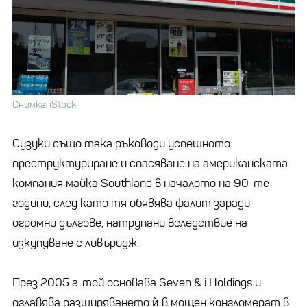
Снимка: iStock
Сузуки също така ръководи успешното
преструктуриране и спасяване на американската
компания майка Southland в началото на 90-те
години, след като тя обявява фалит заради
огромни дългове, натрупани вследствие на
изкупуване с ливъридж.
През 2005 г. той основава Seven & i Holdings и
оглавява разширяването ѝ в мощен конгломерат в