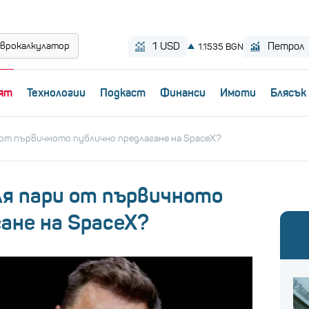
врокалкулатор
ят
Технологии
Пoдкаст
Финанси
Имоти
Блясък
и от първичното публично предлагане на SpaceX?
ля пари от първичното
ане на SpaceX?