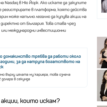
 Nasdaq в Ню Йорк. Ако искате да закупите
се регистрирате в платформа, която действа
арин може напълно легално да купува акции на
 директно от България. Това става чрез
я или международни инвестиционни
о домакинство трябва да работи около
. години, за да натрупа богатството на
ск
но върху цялата му кариера, това означа
 долара в секунда
 акции, които искам?