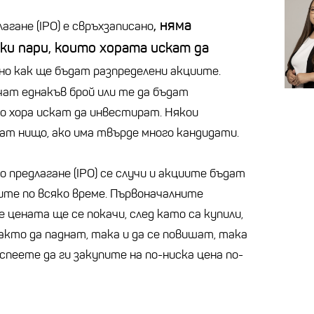
, няма
агане (IPO) е свръхзаписано
ки пари, които хората искат да
сно как ще бъдат разпределени акциите.
чат еднакъв брой или те да бъдат
ко хора искат да инвестират. Някои
ат нищо, ако има твърде много кандидати.
 предлагане (IPO) се случи и акциите бъдат
ите по всяко време. Първоначалните
 цената ще се покачи, след като са купили,
акто да паднат, така и да се повишат, така
спеете да ги закупите на по-ниска цена по-