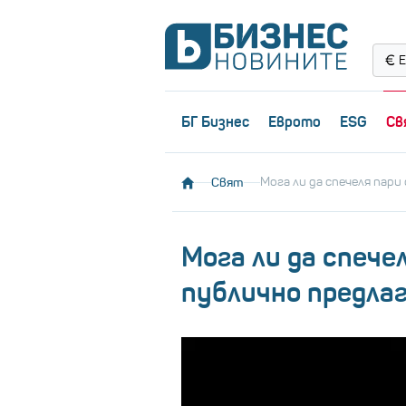
Е
БГ Бизнес
Еврото
ESG
Св
Свят
Мога ли да спечеля пар
Мога ли да спече
публично предлаг