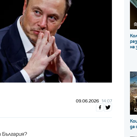
Ф
Кол
ра
на 
09.06.2026
14:07
С
Кои
да
 България?