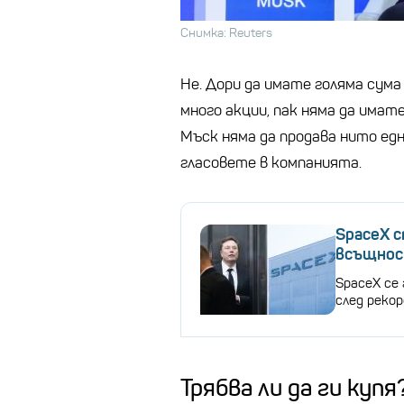
Снимка: Reuters
Не. Дори да имате голяма сума
много акции, пак няма да имате
Мъск няма да продава нито едн
гласовете в компанията.
SpaceX с
всъщнос
SpaceX се
след реко
Трябва ли да ги купя