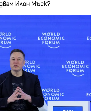
ндвам Илон Мъск?