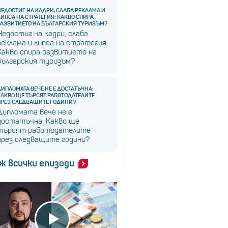
НЕДОСТИГ НА КАДРИ, СЛАБА РЕКЛАМА И
ЛИПСА НА СТРАТЕГИЯ: КАКВО СПИРА
РАЗВИТИЕТО НА БЪЛГАРСКИЯ ТУРИЗЪМ?
Недостиг на кадри, слаба
реклама и липса на стратегия:
Какво спира развитието на
българския туризъм?
ДИПЛОМАТА ВЕЧЕ НЕ Е ДОСТАТЪЧНА:
КАКВО ЩЕ ТЪРСЯТ РАБОТОДАТЕЛИТЕ
ПРЕЗ СЛЕДВАЩИТЕ ГОДИНИ?
Дипломата вече не е
достатъчна: Какво ще
търсят работодателите
през следващите години?
ж всички епизоди