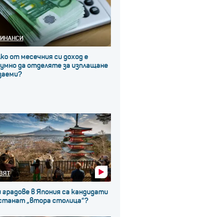
ИНАНСИ
ко от месечния си доход е
зумно да отделяте за изплащане
заеми?
ВЯТ
 градове в Япония са кандидати
 станат „втора столица“?