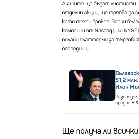
Акциите ще бъдат листнати на
отделни акции, ще трябва да 
като техен брокер. Всеки бълг
компании от Nasdaq (или NYSE)
онлайн платформи за търгови
посредници.
Българск
51,2 млн
Илон Мъ
Разпределе
средно 922
Ще получа ли всички