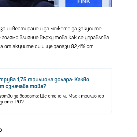
 за инвестиране и да можете да закупите
 голямо влияние върху това как се управлява.
а от акциите си и ще запази 82,4% от
трува 1,75 трилиона долара: Какво
т означава това?
 готви за борсата: Ще стане ли Мъск трилионер
рдното IPO?
?