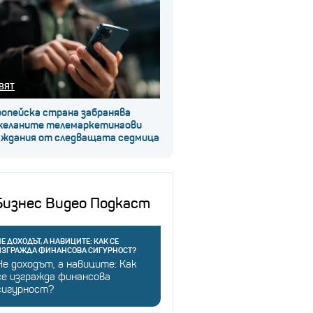
ВЯТ
ропейска страна забранява
желаните телемаркетингови
аждания от следващата седмица
Бизнес Видео Подкаст
Е ДОХОДЪТ, А НАВИЦИТЕ: КАК СЕ
ИЗГРАЖДА ФИНАНСОВА СИГУРНОСТ?
Не доходът, а навиците: Как
се изгражда финансова
сигурност?