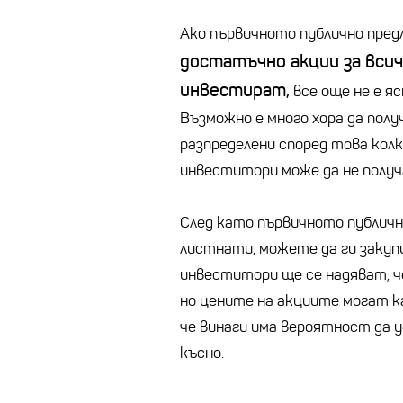
Ако първичното публично предл
достатъчно акции за всич
инвестират,
все още не е я
Възможно е много хора да полу
разпределени според това кол
инвеститори може да не получ
След като първичното публично
листнати, можете да ги закуп
инвеститори ще се надяват, че
но цените на акциите могат к
че винаги има вероятност да у
късно.