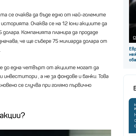
та се очаква да бъде едно от най-големите
 историята. Очаква се на 12 юни акциите да
 долара. Компанията планира да продаде
С
значава, че ще събере 75 милиарда долара от
Ев
.
не
об
е до една четвърт от акциите могат да
 инвеститори , а не за фондове и банки. Това
кновено се случва при голямо първично
Н
 акции?