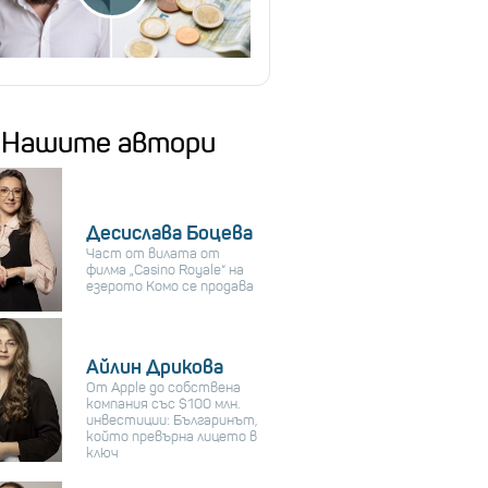
Нашите автори
Десислава Боцева
Част от вилата от
филма „Casino Royale“ на
езерото Комо се продава
Айлин Дрикова
От Apple до собствена
компания със $100 млн.
инвестиции: Българинът,
който превърна лицето в
ключ