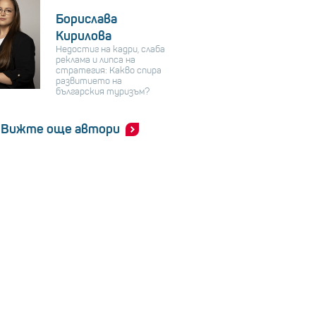
Борислава
Кирилова
Недостиг на кадри, слаба
реклама и липса на
стратегия: Какво спира
развитието на
българския туризъм?
Вижте още автори