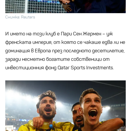
Снимка: Reuters
И името на този клуб е Пари Сен Жермен – уж
френската империя, от която се чакаше едва ли не
доминация в Европа през последното десетилетие,
заради несметно богатите собственици от
инвестиционния фонд Qatar Sports Investments.