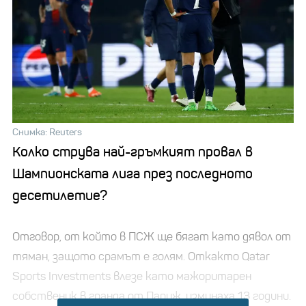
Снимка: Reuters
Колко струва най-гръмкият провал в
Шампионската лига през последното
десетилетие?
Отговор, от който в ПСЖ ще бягат като дявол от
тяман, защото срамът е голям. Откакто Qatar
Sports Investments влезе като мажоритарен
собственик в гранда от Париж, изминаха 13 години.