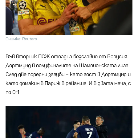
Снимка: Reuters
Във вторник ПСЖ отпадна безславно от Борусия
Дортмунд в полуфиналите на Шампионската лига.
След две поредни загуби – като гост в Дортмунд и
като домакин в Париж в реванша. И в двата мача, с
по 0:1.