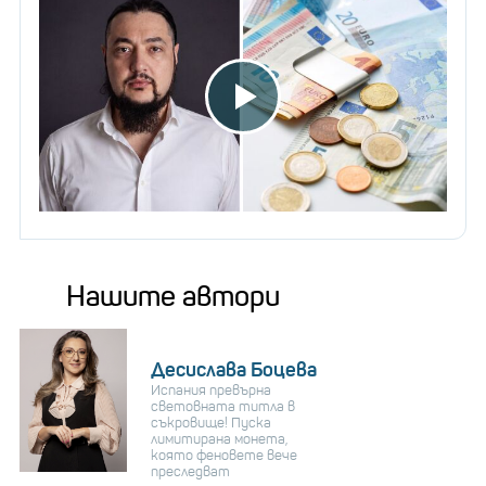
Нашите автори
Десислава Боцева
Испания превърна
световната титла в
съкровище! Пуска
лимитирана монета,
която феновете вече
преследват