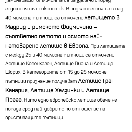
заминаващи“ отличията са разделени според
годишния пътникопоток. В подкатегорията с над
летището в
40 милиона пътници са отличени
Мадрид и римското Фиумичино –
съответно петото и осмото най-
натоварено летище в Европа.
При летищата
с между 25 и 40 милиона пътници са отличени
Летище Копенхаген, Летище Виена и Летище
Цюрих. В категорията от 15 до 25 милиона
Летище Гран
пътници признание получават
Канария, Летище Хелзинки и Летище
Прага.
Нито едно европейско летище обаче не
попада сред най-добрите по отношение на
пристигащите пътници.