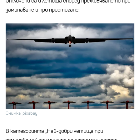
Отличени са и летища според преживяването при
заминаване и при пристигане.
Снимка: pixabay
В категорията „Най-добри летища при