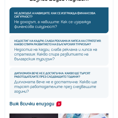
НЕ ДОХОДЪТ, А НАВИЦИТЕ: КАК СЕ ИЗГРАЖДА ФИНАНСОВА
СИГУРНОСТ?
Не доходът, а навиците: Как се изгражда
финансова сигурност?
НЕДОСТИГ НА КАДРИ, СЛАБА РЕКЛАМА И ЛИПСА НА СТРАТЕГИЯ:
КАКВО СПИРА РАЗВИТИЕТО НА БЪЛГАРСКИЯ ТУРИЗЪМ?
Недостиг на кадри, слаба реклама и липса на
стратегия: Какво спира развитието на
българския туризъм?
ДИПЛОМАТА ВЕЧЕ НЕ Е ДОСТАТЪЧНА: КАКВО ЩЕ ТЪРСЯТ
РАБОТОДАТЕЛИТЕ ПРЕЗ СЛЕДВАЩИТЕ ГОДИНИ?
Дипломата вече не е достатъчна: Какво ще
търсят работодателите през следващите
години?
Виж всички епизоди