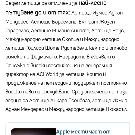
най-лесно
Седем летища са отличени за
пътуване до и от тях:
Летище Измир Аднан
Мендерес, Летище Барселона-Ел Прат Жозеп
Тараделас, Летище Милано Линате, Летище Реус,
Международно летище Скопие и Международно
летище Тбилиси Шота Руставели, както и отново
римското Фиумичино. Наградите включват и
Списъка с високи постижения на генералния
директор на ACI World за летища, които в
продължение на пет години поддържат постоянно
високо ниво на обслужване. Сред отличените тази
година са Летище Анкара Есенбога, летище Измир
Аднан Мендерес и Международно летище Нюкасъл.
Apple мести част от