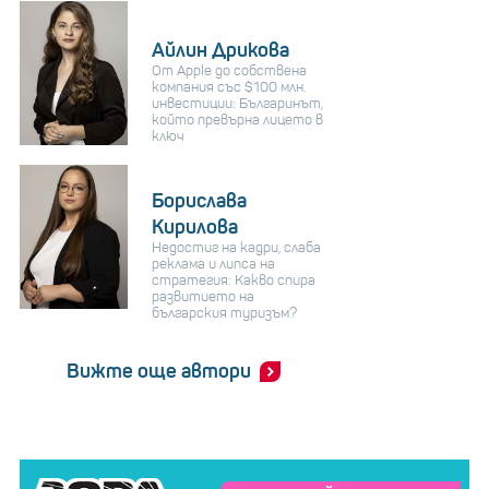
Айлин Дрикова
От Apple до собствена
компания със $100 млн.
инвестиции: Българинът,
който превърна лицето в
ключ
Борислава
Кирилова
Недостиг на кадри, слаба
реклама и липса на
стратегия: Какво спира
развитието на
българския туризъм?
Вижте още автори