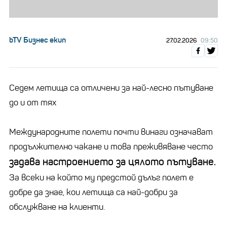
bTV Бизнес екип
27.02.2026
09:50
Седем летища са отличени за най-лесно пътуване
до и от тях
Международните полети почти винаги означават
продължително чакане и това преживяване често
задава настроението за цялото пътуване.
За всеки на който му предстой дълъг полет е
добре да знае, кои летища са най-добри за
обслужване на клиенти.