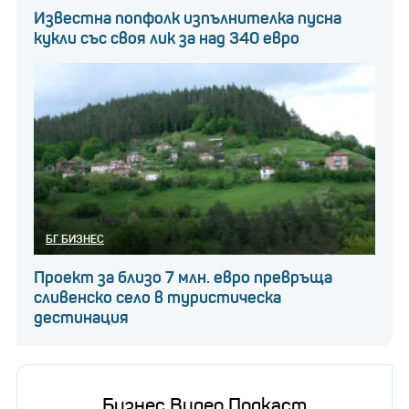
Известна попфолк изпълнителка пусна
кукли със своя лик за над 340 евро
БГ БИЗНЕС
Проект за близо 7 млн. евро превръща
сливенско село в туристическа
дестинация
Бизнес Видео Подкаст