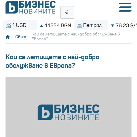
 USD
Петрол
1.1554 BGN
76.23 $/барел
Кои са летищата с най-добро обслужване в
Свят
Европа?
Кои са летищата с най-добро
обслужване в Европа?