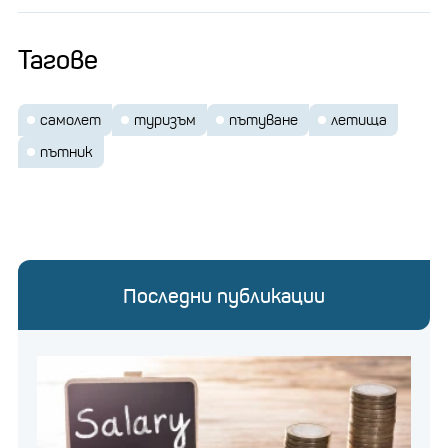
Тагове
самолет
туризъм
пътуване
летища
пътник
Последни публикации