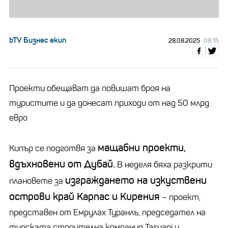
bTV Бизнес екип
28.08.2025
08:15
Проекти обещават да повишат броя на
туристите и да донесат приходи от над 50 млрд.
евро
мащабни проекти,
Кипър се подготвя за
вдъхновени от Дубай.
В неделя бяха разкрити
изграждането на изкуствени
плановете за
острови край Карпас и Кирения
– проект,
представен от Емрулах Туранлъ, председател на
турската строителна компания Tasyapi и