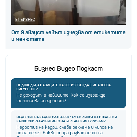
БГ БИЗНЕС
От 9 август левът изчезва от етикетите
и менютата
Бизнес Видео Подкаст
НЕ ДОХОДЪТ, А НАВИЦИТЕ: КАК СЕ ИЗГРАЖДА ФИНАНСОВА
СИГУРНОСТ?
Не доходът, а навиците: Как се изгражда
финансова сигурност?
НЕДОСТИГ НА КАДРИ, СЛАБА РЕКЛАМА И ЛИПСА НА СТРАТЕГИЯ:
КАКВО СПИРА РАЗВИТИЕТО НА БЪЛГАРСКИЯ ТУРИЗЪМ?
Недостиг на кадри, слаба реклама и липса на
стратегия: Какво спира развитието на