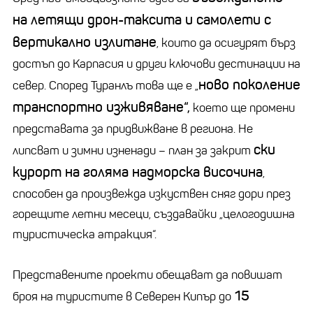
на летящи дрон-таксита и самолети с
вертикално излитане
, които да осигурят бърз
достъп до Карпасия и други ключови дестинации на
ново поколение
север. Според Туранлъ това ще е „
транспортно изживяване“,
което ще промени
представата за придвижване в региона. Не
ски
липсват и зимни изненади – план за закрит
курорт на голяма надморска височина
,
способен да произвежда изкуствен сняг дори през
горещите летни месеци, създавайки „целогодишна
туристическа атракция“.
Представените проекти обещават да повишат
15
броя на туристите в Северен Кипър до