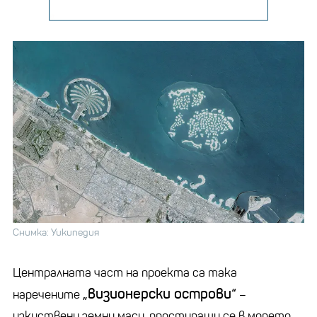
Снимка: Уикипедия
Централната част на проекта са така
„визионерски острови“
наречените
–
изкуствени земни маси, простиращи се в морето,