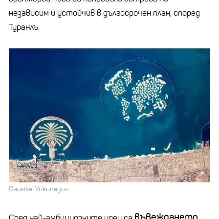
независим и устойчив в дългосрочен план, според
Туранлъ.
Снимка: Уикипедия
въвеждането
Сред най-амбициозните идеи са