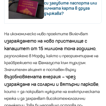
си загубите паспорта или
личната карта в друга
държава?
На икономическо ниво проектите включват
изграждането на ново пристанище с
капацитет от 15 милиона тона годишно
,
разположено в Морфу, както и преориентиране на
крайбрежието на Фамагуста към туризъм.
Значителен акцент е поставен върху
възобновяемата енергия – чрез
изграждане на соларни и вятърни паркове
,
които = да покриват нуждите на електрическата
мрежа и да захранват високотехнологични
оранжерии. Това би направило острова по-