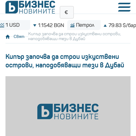
D
Петрол
1.1542 BGN
79.83 $/барел
Кипър започва да строи изкуствени острови,
Свят
наподобяващи тези в Дубай
Кипър започва да строи изкуствени
острови, наподобяващи тези в Дубай