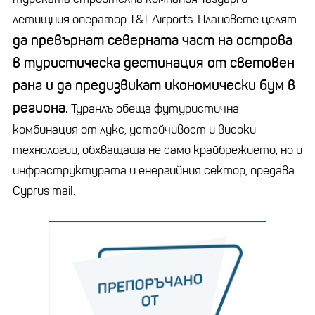
летищния оператор T&T Airports. Плановете целят
да превърнат северната част на острова
в туристическа дестинация от световен
ранг и да предизвикат икономически бум в
региона.
Туранлъ обеща футуристична
комбинация от лукс, устойчивост и високи
технологии, обхващаща не само крайбрежието, но и
инфраструктурата и енергийния сектор, предава
Cyprus mail.