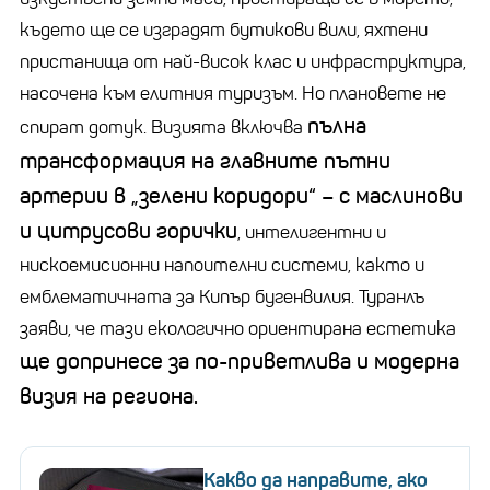
където ще се изградят бутикови вили, яхтени
пристанища от най-висок клас и инфраструктура,
насочена към елитния туризъм. Но плановете не
пълна
спират дотук. Визията включва
трансформация на главните пътни
артерии в „зелени коридори“ – с маслинови
и цитрусови горички
, интелигентни и
нискоемисионни напоителни системи, както и
емблематичната за Кипър бугенвилия. Туранлъ
заяви, че тази екологично ориентирана естетика
ще допринесе за по-приветлива и модерна
визия на региона.
Какво да направите, ако