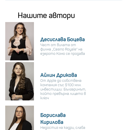
Нашите автори
Десислава Боцева
Част от вилата от
филма „Casino Royale“ на
езерото Комо се продава
Айлин Дрикова
От Apple до собствена
компания със $100 млн.
инвестиции: Българинът,
който превърна лицето в
ключ
Борислава
Кирилова
Недостиг на кадри, слаба