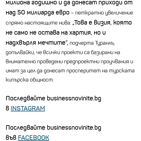
милиона годишно и да донесат приходи от
над 50 милиарда евро
– петкратно увеличение
„Това е визия, която
спрямо настоящите нива.
не само не остава на хартия, но и
надхвърля мечтите“,
подчерта Туранлъ,
допълвайки, че всички проекти са базирани на
внимателно проведени предпроектни проучвания и
имат за цел да донесат просперитет на турската
кипърска общност.
Последвайте businessnovinite.bg
в
INSTAGRAM
Последвайте businessnovinite.bg
във
FACEBOOK