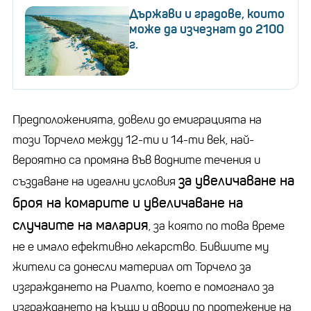
Държави и градове, които
може да изчезнат до 2100
г.
Предположенията, довели до емиграцията на
този Торчело между 12-ти и 14-ти век, най-
вероятно са промяна във водните течения и
за увеличаване на
създаване на идеални условия
броя на комарите и увеличаване на
случаите на малария
, за която по това време
не е имало ефективно лекарство. Бившите му
жители са донесли материал от Торчело за
изграждането на Риалто, което е помогнало за
изграждането на къщи и дворци по протежение на