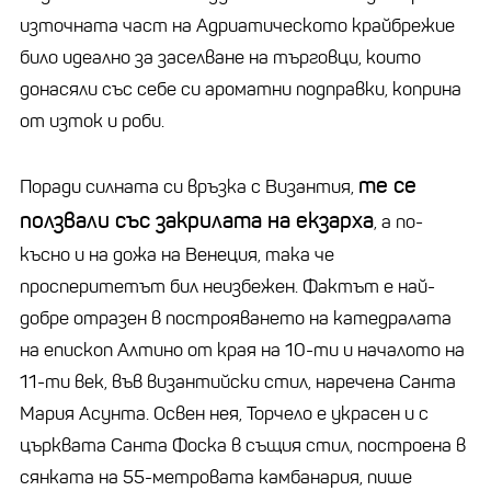
източната част на Адриатическото крайбрежие
било идеално за заселване на търговци, които
донасяли със себе си ароматни подправки, коприна
от изток и роби.
те се
Поради силната си връзка с Византия,
ползвали със закрилата на екзарха
, а по-
късно и на дожа на Венеция, така че
просперитетът бил неизбежен. Фактът е най-
добре отразен в построяването на катедралата
на епископ Алтино от края на 10-ти и началото на
11-ти век, във византийски стил, наречена Санта
Мария Асунта. Освен нея, Торчело е украсен и с
църквата Санта Фоска в същия стил, построена в
сянката на 55-метровата камбанария, пише