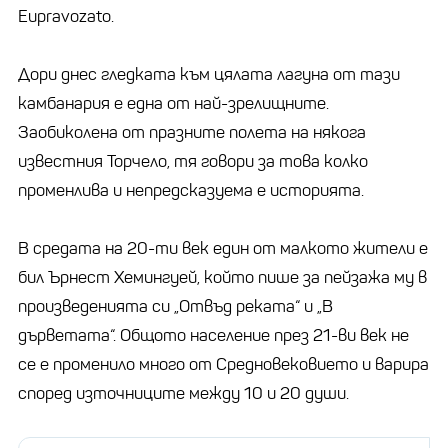
Eupravozato.
Дори днес гледката към цялата лагуна от тази
камбанария е една от най-зрелищните.
Заобиколена от празните полета на някога
известния Торчело, тя говори за това колко
променлива и непредсказуема е историята.
В средата на 20-ти век един от малкото жители е
бил Ърнест Хемингуей, който пише за пейзажа му в
произведенията си „Отвъд реката“ и „В
дърветата“. Общото население през 21-ви век не
се е променило много от Средновековието и варира
според източниците между 10 и 20 души.