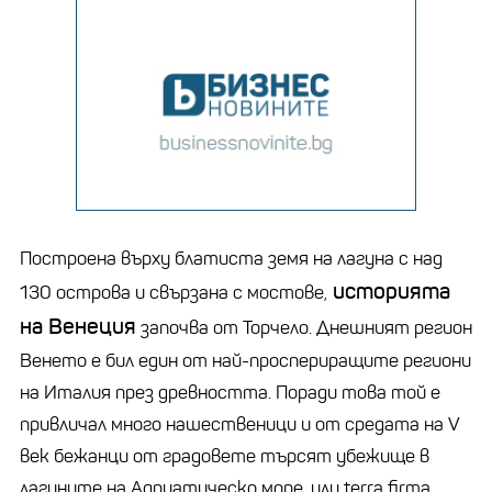
Построена върху блатиста земя на лагуна с над
историята
130 острова и свързана с мостове,
на Венеция
започва от Торчело. Днешният регион
Венето е бил един от най-проспериращите региони
на Италия през древността. Поради това той е
привличал много нашественици и от средата на V
век бежанци от градовете търсят убежище в
лагуните на Адриатическо море, или terra firma,