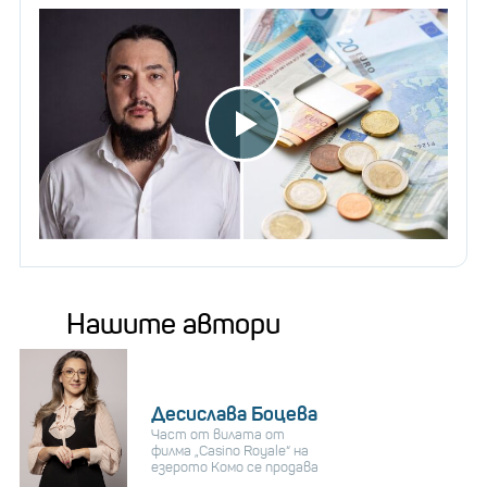
Нашите автори
Десислава Боцева
Част от вилата от
филма „Casino Royale“ на
езерото Комо се продава