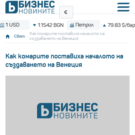
SD
Петрол
1.1542 BGN
79.83 $/барел
Как комарите поставиха началото на
Свят
създаването на Венеция
Как комарите поставиха началото на
създаването на Венеция