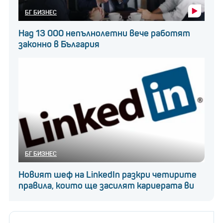
БГ БИЗНЕС
Над 13 000 непълнолетни вече работят
законно в България
БГ БИЗНЕС
Новият шеф на LinkedIn разкри четирите
правила, които ще засилят кариерата ви