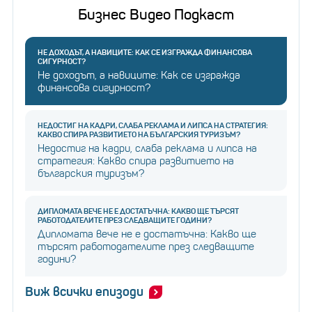
Бизнес Видео Подкаст
НЕ ДОХОДЪТ, А НАВИЦИТЕ: КАК СЕ ИЗГРАЖДА ФИНАНСОВА
СИГУРНОСТ?
Не доходът, а навиците: Как се изгражда
финансова сигурност?
НЕДОСТИГ НА КАДРИ, СЛАБА РЕКЛАМА И ЛИПСА НА СТРАТЕГИЯ:
КАКВО СПИРА РАЗВИТИЕТО НА БЪЛГАРСКИЯ ТУРИЗЪМ?
Недостиг на кадри, слаба реклама и липса на
стратегия: Какво спира развитието на
българския туризъм?
ДИПЛОМАТА ВЕЧЕ НЕ Е ДОСТАТЪЧНА: КАКВО ЩЕ ТЪРСЯТ
РАБОТОДАТЕЛИТЕ ПРЕЗ СЛЕДВАЩИТЕ ГОДИНИ?
Дипломата вече не е достатъчна: Какво ще
търсят работодателите през следващите
години?
Виж всички епизоди