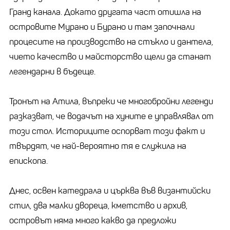
Гранд канала. Докато другата част отишла на
островите Мурано и Бурано и там започнали
процесите на производство на стъкло и дантела,
чието качество и майсторство щели да станат
легендарни в бъдеще.
Тронът на Атила, въпреки че многобройни легенди
разказват, че водачът на хуните е управлявал от
този стол. Историците оспорват този факт и
твърдят, че най-вероятно тя е служила на
епископа.
Днес, освен катедрала и църква във византийски
стил, два малки двореца, кметство и архив,
островът няма много какво да предложи