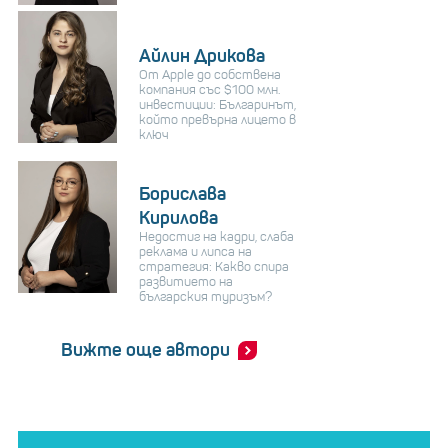
Айлин Дрикова
От Apple до собствена
компания със $100 млн.
инвестиции: Българинът,
който превърна лицето в
ключ
Борислава
Кирилова
Недостиг на кадри, слаба
реклама и липса на
стратегия: Какво спира
развитието на
българския туризъм?
Вижте още автори