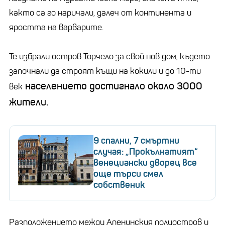
както са го наричали, далеч от континента и
яростта на варварите.
Те избрали остров Торчело за свой нов дом, където
започнали да строят къщи на кокили и до 10-ти
населението достигнало около 3000
век
жители.
9 спални, 7 смъртни
случая: „Прокълнатият“
венециански дворец все
още търси смел
собственик
Разположението между Апенинския полуостров и