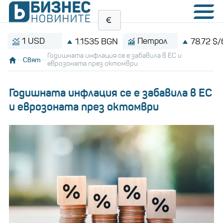
1 USD
Петрол
1.1535 BGN
78.72 $/барел
Годишната инфлация се е забавила в ЕС и
Свят
еврозоната през октомври
Годишната инфлация се е забавила в ЕС
и еврозоната през октомври