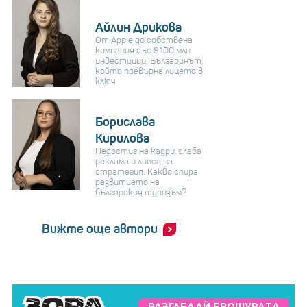
Айлин Дрикова
От Apple до собствена
компания със $100 млн.
инвестиции: Българинът,
който превърна лицето в
ключ
Борислава
Кирилова
Недостиг на кадри, слаба
реклама и липса на
стратегия: Какво спира
развитието на
българския туризъм?
Вижте още автори
РАЗГЛЕДАЙ БРОШУРАТА