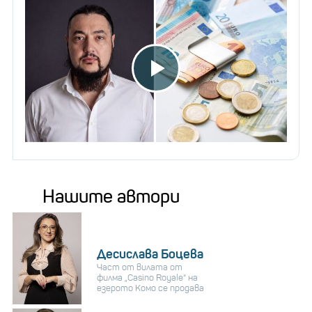
Нашите автори
Десислава Боцева
Част от вилата от
филма „Casino Royale“ на
езерото Комо се продава