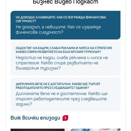
Бизнес Видео Подкаст
НЕ ДОХОДЪТ, А НАВИЦИТЕ: КАК СЕ ИЗГРАЖДА ФИНАНСОВА
СИГУРНОСТ?
Не доходът, а навиците: Как се изгражда
финансова сигурност?
НЕДОСТИГ НА КАДРИ, СЛАБА РЕКЛАМА И ЛИПСА НА СТРАТЕГИЯ:
КАКВО СПИРА РАЗВИТИЕТО НА БЪЛГАРСКИЯ ТУРИЗЪМ?
Недостиг на кадри, слаба реклама и липса на
стратегия: Какво спира развитието на
българския туризъм?
ДИПЛОМАТА ВЕЧЕ НЕ Е ДОСТАТЪЧНА: КАКВО ЩЕ ТЪРСЯТ
РАБОТОДАТЕЛИТЕ ПРЕЗ СЛЕДВАЩИТЕ ГОДИНИ?
Дипломата вече не е достатъчна: Какво ще
търсят работодателите през следващите
години?
Виж всички епизоди