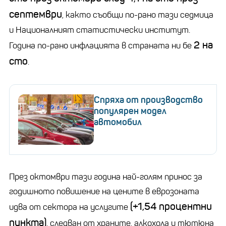
септември
, както съобщи по-рано тази седмица
и Националният статистически институт.
2 на
Година по-рано инфлацията в страната ни бе
сто
.
Спряха от производство
популярен модел
автомобил
През октомври тази година най-голям принос за
годишното повишение на цените в еврозоната
(+1,54 процентни
идва от сектора на услугите
пункта)
, следван от храните, алкохола и тютюна