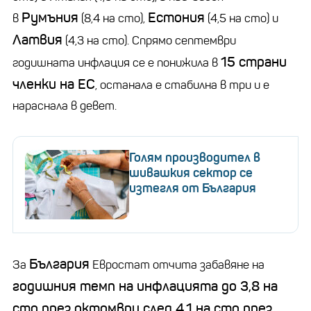
Румъния
Естония
в
(8,4 на сто),
(4,5 на сто) и
Латвия
(4,3 на сто). Спрямо септември
15 страни
годишната инфлация се е понижила в
членки на ЕС
, останала е стабилна в три и е
нараснала в девет.
Голям производител в
шивашкия сектор се
изтегля от България
България
За
Евростат отчита забавяне на
годишния темп на инфлацията до 3,8 на
сто през октомври след 4,1 на сто през