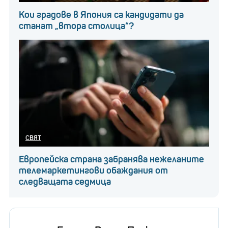
Кои градове в Япония са кандидати да
станат „втора столица“?
СВЯТ
Европейска страна забранява нежеланите
телемаркетингови обаждания от
следващата седмица