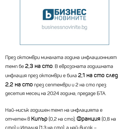
През октомври миналата година инфлационният
2,3 на сто
темп бе
. В еврозоната годишната
2,1 на сто след
инфлация през октомври е била
2,2 на сто
през септември и 2 на сто през
десетия месец на 2024 година, предаде БТА.
Най-нисък годишен темп на инфлацията е
Кипър
Франция
отчетен в
(0,2 на сто),
(0,8 на
сто) и Италия (1,3 на сто), а най-висок –