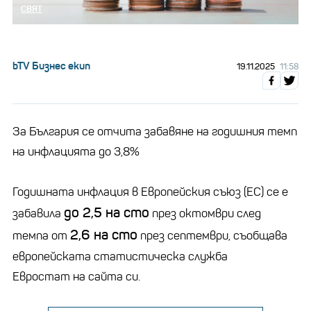
СВЯТ
bTV Бизнес екип
19.11.2025
11:58
За България се отчита забавяне на годишния темп
на инфлацията до 3,8%
Годишната инфлация в Европейския съюз (ЕС) се е
до 2,5 на сто
забавила
през октомври след
2,6 на сто
темпа от
през септември, съобщава
европейската статистическа служба
Евростат на сайта си.