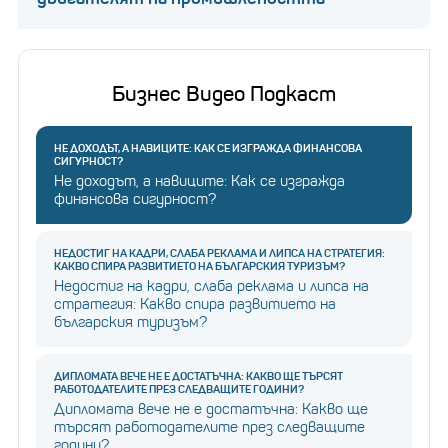
Бизнес Видео Подкаст
НЕ ДОХОДЪТ, А НАВИЦИТЕ: КАК СЕ ИЗГРАЖДА ФИНАНСОВА
СИГУРНОСТ?
Не доходът, а навиците: Как се изгражда
финансова сигурност?
НЕДОСТИГ НА КАДРИ, СЛАБА РЕКЛАМА И ЛИПСА НА СТРАТЕГИЯ:
КАКВО СПИРА РАЗВИТИЕТО НА БЪЛГАРСКИЯ ТУРИЗЪМ?
Недостиг на кадри, слаба реклама и липса на
стратегия: Какво спира развитието на
българския туризъм?
ДИПЛОМАТА ВЕЧЕ НЕ Е ДОСТАТЪЧНА: КАКВО ЩЕ ТЪРСЯТ
РАБОТОДАТЕЛИТЕ ПРЕЗ СЛЕДВАЩИТЕ ГОДИНИ?
Дипломата вече не е достатъчна: Какво ще
търсят работодателите през следващите
години?