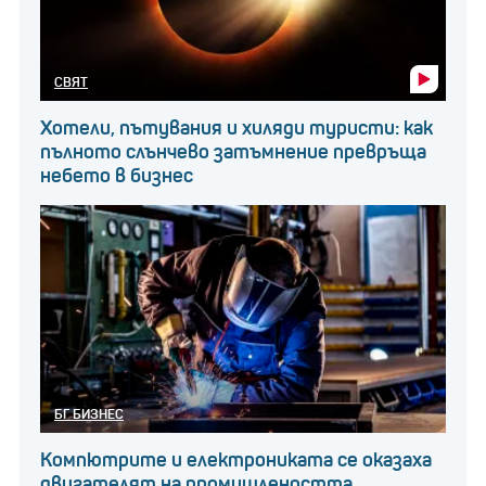
СВЯТ
Хотели, пътувания и хиляди туристи: как
пълното слънчево затъмнение превръща
небето в бизнес
БГ БИЗНЕС
Компютрите и електрониката се оказаха
двигателят на промишлеността