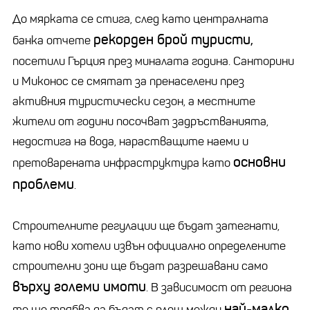
До мярката се стига, след като централната
рекорден брой туристи,
банка отчете
посетили Гърция през миналата година. Санторини
и Миконос се смятат за пренаселени през
активния туристически сезон, а местните
жители от години посочват задръстванията,
недостига на вода, нарастващите наеми и
основни
претоварената инфраструктура като
проблеми
.
Строителните регулации ще бъдат затегнати,
като нови хотели извън официално определените
строителни зони ще бъдат разрешавани само
върху големи имоти
. В зависимост от региона
най-малко
те ще трябва да бъдат с площ между