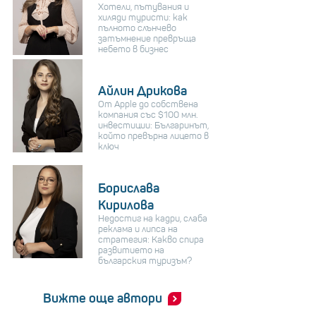
Хотели, пътувания и
хиляди туристи: как
пълното слънчево
затъмнение превръща
небето в бизнес
Айлин Дрикова
От Apple до собствена
компания със $100 млн.
инвестиции: Българинът,
който превърна лицето в
ключ
Борислава
Кирилова
Недостиг на кадри, слаба
реклама и липса на
стратегия: Какво спира
развитието на
българския туризъм?
Вижте още автори