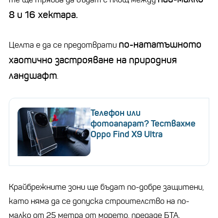
8 и 16 хектара.
по-нататъшното
Целта е да се предотврати
хаотично застрояване на природния
ландшафт
.
Телефон или
фотоапарат? Тествахме
Oppo Find X9 Ultra
Крайбрежните зони ще бъдат по-добре защитени,
като няма да се допуска строителство на по-
малко от 25 метра от морето, предаде БТА.