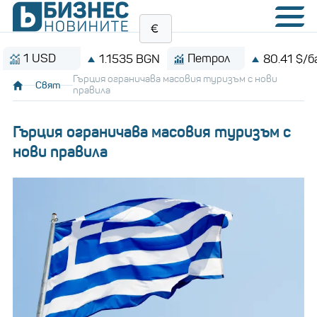
 USD
Петрол
1.1535 BGN
80.41 $/барел
Гърция ограничава масовия туризъм с нови
Свят
правила
Гърция ограничава масовия туризъм с
нови правила