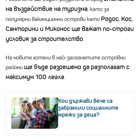
на въздействие на туризма
, като за
Родос, Кос,
популярни ваканционни острови като
Санторини и Миконос ще важат по-строги
условия за строителство
.
На новите хотели в най-засегнатите островни
ще бъде разрешено да разполагат с
райони
максимум 100 легла
.
Кои държави вече са
забранили социалните
мрежи за деца?