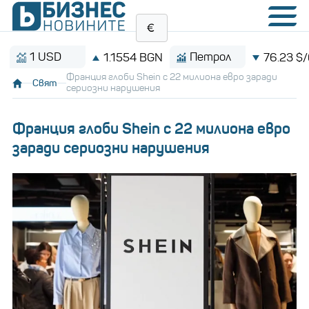
1 USD
Петрол
1.1554 BGN
76.23 $/барел
Франция глоби Shein с 22 милиона евро заради
Свят
сериозни нарушения
Франция глоби Shein с 22 милиона евро
заради сериозни нарушения