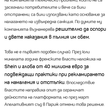
на компанията технически проблеми, които не са
засегнали потребителите и вече са били
отстранени, са били използвани като основание за
налагането на извънредна санкция. По думите му
решително да оспори
компанията възнамерява
и двете наказания в пълния им обем.
Това не е първият подобен случай. През юли
миналата година френските власти наложиха на
Shein и глоба от 40 милиона евро за
подвеждащи практики при рекламирането
на намаления и отстъпки.
Впоследствие
властите направиха опит да ограничат
дейността на платформата, но през март
Апелативният съд в Париж отмени това решение.