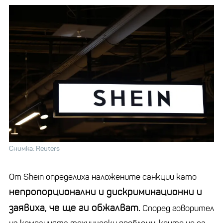
Снимка: Reuters
От Shein определиха наложените санкции като
непропорционални и дискриминационни и
заявиха, че ще ги обжалват.
Според говорител