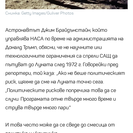
Снимка: Getty Images/Guliver Photos
Астронавтът Джим Брайдънстайн, който
управлява НАСА по време на администрацията на
Доналд Тръмп, обясни, че не научните или
технологичните ограничения са спрели САЩ да
пътуват до Луната след 1972 г. Говорейки пред
репортери, той каза: „Ако не беше политическият
риск, щяхме да сме на Луната точно сега.
„Политическите рискове попречиха това да се
случи. Програмата отне твърде много време и
струва твърде много пари."
И това често може да се сведе до смесица от