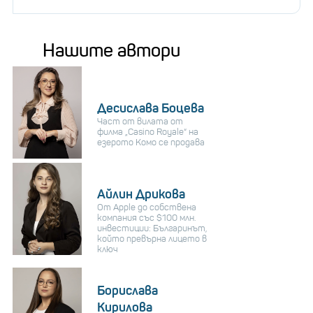
Нашите автори
Десислава Боцева
Част от вилата от
филма „Casino Royale“ на
езерото Комо се продава
Айлин Дрикова
От Apple до собствена
компания със $100 млн.
инвестиции: Българинът,
който превърна лицето в
ключ
Борислава
Кирилова