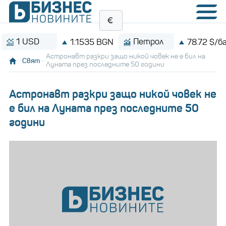
 USD
Петрол
1.1535 BGN
78.72 $/барел
Астронавт разкри защо никой човек не е бил на
Свят
Луната през последните 50 години
Астронавт разкри защо никой човек не
е бил на Луната през последните 50
години