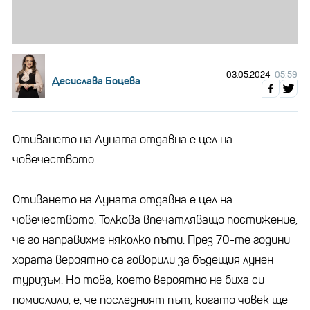
03.05.2024
05:59
Десислава Боцева
Отиването на Луната отдавна е цел на
човечеството
Отиването на Луната отдавна е цел на
човечеството. Толкова впечатляващо постижение,
че го направихме няколко пъти. През 70-те години
хората вероятно са говорили за бъдещия лунен
туризъм. Но това, което вероятно не биха си
помислили, е, че последният път, когато човек ще