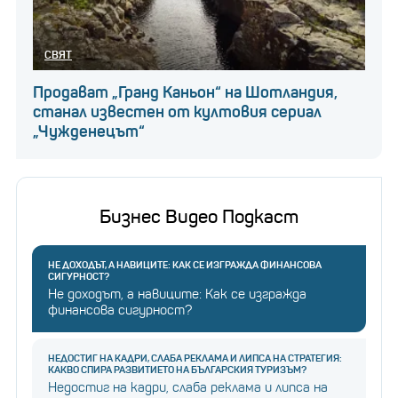
СВЯТ
Продават „Гранд Каньон“ на Шотландия,
станал известен от култовия сериал
„Чужденецът“
Бизнес Видео Подкаст
НЕ ДОХОДЪТ, А НАВИЦИТЕ: КАК СЕ ИЗГРАЖДА ФИНАНСОВА
СИГУРНОСТ?
Не доходът, а навиците: Как се изгражда
финансова сигурност?
НЕДОСТИГ НА КАДРИ, СЛАБА РЕКЛАМА И ЛИПСА НА СТРАТЕГИЯ:
КАКВО СПИРА РАЗВИТИЕТО НА БЪЛГАРСКИЯ ТУРИЗЪМ?
Недостиг на кадри, слаба реклама и липса на