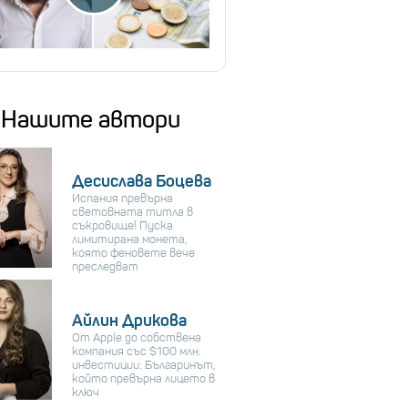
Нашите автори
Десислава Боцева
Испания превърна
световната титла в
съкровище! Пуска
лимитирана монета,
която феновете вече
преследват
Айлин Дрикова
От Apple до собствена
компания със $100 млн.
инвестиции: Българинът,
който превърна лицето в
ключ