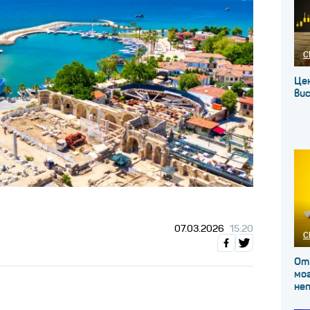
С
Це
вис
07.03.2026
15:20
С
От
мог
не