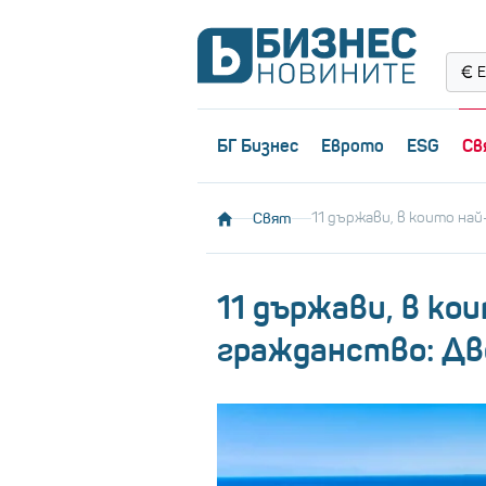
Е
БГ Бизнес
Еврото
ESG
Св
Свят
11 държави, в които най
11 държави, в ко
гражданство: Дв