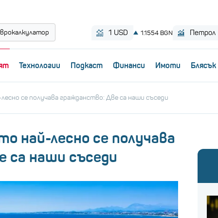
врокалкулатор
ят
Технологии
Пoдкаст
Финанси
Имоти
Блясък
-лесно се получава гражданство: Две са наши съседи
ито най-лесно се получава
е са наши съседи