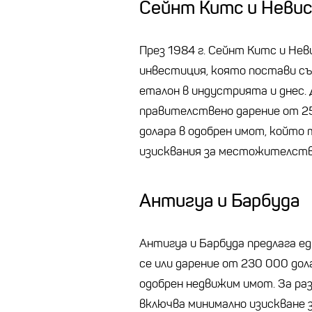
Сейнт Китс и Невис
През 1984 г. Сейнт Китс и Не
инвестиция, която постави съ
еталон в индустрията и днес.
правителствено дарение от 2
долара в одобрен имот, който 
изисквания за местожителств
Антигуа и Барбуда
Антигуа и Барбуда предлага ед
се или дарение от 230 000 дол
одобрен недвижим имот. За ра
включва минимално изискване з