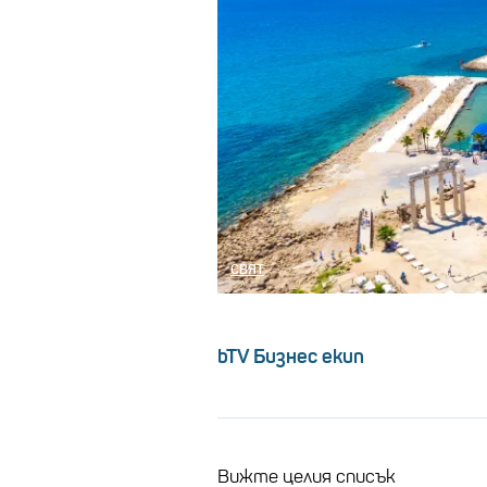
СВЯТ
bTV Бизнес екип
Вижте целия списък