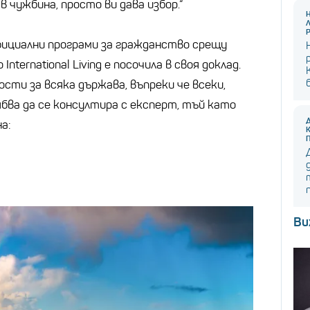
 чужбина, просто ви дава избор.“
фициални програми за гражданство срещу
nternational Living е посочила в своя доклад.
ости за всяка държава, въпреки че всеки,
бва да се консултира с експерт, тъй като
а:
Ви