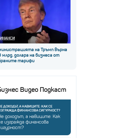
ИНАНСИ
министрацията на Тръмп върна
 млрд. долара на бизнеса от
браните тарифи
Бизнес Видео Подкаст
Е ДОХОДЪТ, А НАВИЦИТЕ: КАК СЕ
ИЗГРАЖДА ФИНАНСОВА СИГУРНОСТ?
Не доходът, а навиците: Как
се изгражда финансова
сигурност?