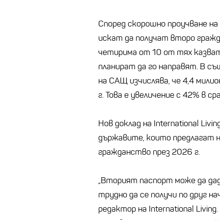
Според скорошно проучване на 
искат да получат второ гражд
четирима от 10 от тях казват
планират да го направят. В 
на САЩ изчислява, че 4,4 мили
г. Това е увеличение с 42% в ср
Нов доклад на International Liv
държавите, които предлагат на
гражданство през 2026 г.
„Вторият паспорт може да дад
трудно да се получи по друг н
редактор на International Livi