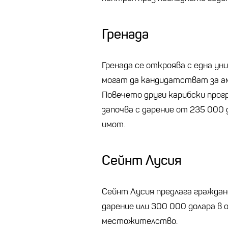
Гренада
Гренада се откроява с една у
могат да кандидатстват за ам
Повечето други карибски прог
започва с дарение от 235 000 
имот.
Сейнт Лусия
Сейнт Лусия предлага граждан
дарение или 300 000 долара в 
местожителство.