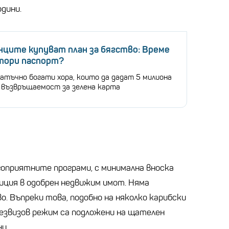
дини.
ците купуват план за бягство: Време
втори паспорт?
атъчно богати хора, които да дадат 5 милиона
з възвръщаемост за зелена карта
гоприятните програми, с минимална вноска
иция в одобрен недвижим имот. Няма
. Въпреки това, подобно на няколко карибски
безвизов режим са подложени на щателен
и.