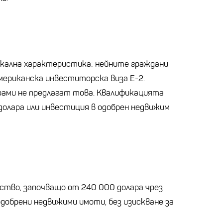
никална характеристика: нейните граждани
ериканска инвеститорска виза E-2.
рами не предлагат това. Квалификацията
долара или инвестиция в одобрен недвижим
ство, започващо от 240 000 долара чрез
одобрени недвижими имоти, без изискване за