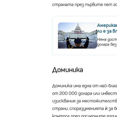
страната през първите пет го
Американ
ли е за 
Няма дост
долара бе
Доминика
Доминика има една от най-бла
от 200 000 долара или инвест
изисквания за местожителство
страни, споразуменията ѝ за 
контрол през последните годин