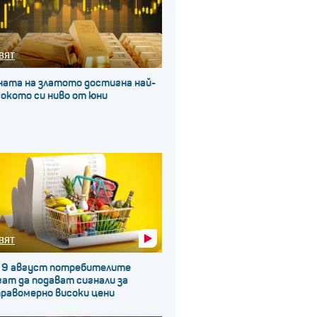
ВЯТ
ната на златото достигна най-
окото си ниво от юни
ВЯТ
 9 август потребителите
ат да подават сигнали за
правомерно високи цени