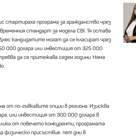
вис стартираха програма за гражданство чрез
временния стандарт за модела CBI. Тя остава
 Днес кандидатите могат да се класират чрез
50 000 долара или инвестиция от 325 000
трябва да се притежава седем години. Няма
о.
на от по-гъвкавите опции в региона. Изисква
ара, или инвестиция от 300 000 долара в
злика от повечето конкуренти, програмата
а физическо присъствие: пет дни в