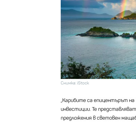
Снимка: iStock
„Карибите са епицентърът на
инвестиции. Те представлява
предложения в световен мащаб