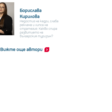
Борислава
Кирилова
Недостиг на кадри, слаба
реклама и липса на
стратегия: Какво спира
развитието на
българския туризъм?
Вижте още автори