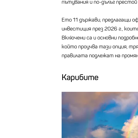
пътувания и по-дълъг престой в
Ето 11 държави, предлагащи о
инвестиция през 2026 г., които I
Включени са и основни подробн
който проучва тази опция, тря
правилата подлежат на промян
Карибите