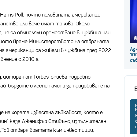
Harris Poll, почти половината американци
анство или вече имат такова. Около
, че са обмисляли преместване в чужбина или
Ф
същото време Министерството на отбраната
Ад
она американци са живели в чужбина през 2022
100
авнение с 2010 г.
съ
ing, цитиран от Forbes, описва подробно
й-бързите и лесни начини за придобиване на
Н
е на хората известна гъвкавост, която е
ачин“, каза Дженифър Стивънс, изпълнителен
ng. „Той отваря вратата към инвестиции,