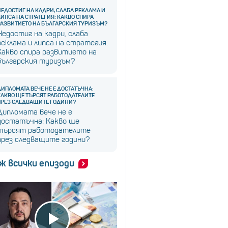
НЕДОСТИГ НА КАДРИ, СЛАБА РЕКЛАМА И
ЛИПСА НА СТРАТЕГИЯ: КАКВО СПИРА
РАЗВИТИЕТО НА БЪЛГАРСКИЯ ТУРИЗЪМ?
Недостиг на кадри, слаба
реклама и липса на стратегия:
Какво спира развитието на
българския туризъм?
ДИПЛОМАТА ВЕЧЕ НЕ Е ДОСТАТЪЧНА:
КАКВО ЩЕ ТЪРСЯТ РАБОТОДАТЕЛИТЕ
ПРЕЗ СЛЕДВАЩИТЕ ГОДИНИ?
Дипломата вече не е
достатъчна: Какво ще
търсят работодателите
през следващите години?
ж всички епизоди