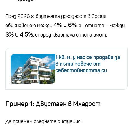
През 2026 г. брутната доходност в София
4% и 6%
обикновено е между
, а нетната – между
3% и 4.5%
, според квартала и типа имот.
1 кв. м. у нас се продава за
3 пъти повече от
себестойността си
Пример 1: Двустаен в Младост
Да приемем следната ситуация: