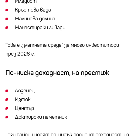
Младост
Кръстова вада
Малинова долина
Манастирски ливади
Това е „златната среда“ за много инвеститори
през 2026 г.
По-ниска доходност, но престиж
Лозенец
Изток
Център
Докторски паметник
Тези райони носят по-нисък процент доходност, но