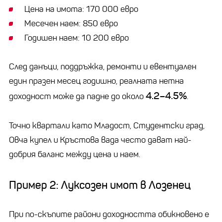
Цена на имота: 170 000 евро
Месечен наем: 850 евро
Годишен наем: 10 200 евро
След данъци, поддръжка, ремонти и евентуален
един празен месец годишно, реалната нетна
4.2–4.5%
доходност може да падне до около
.
Точно квартали като Младост, Студентски град,
Овча купел и Кръстова вада често дават най-
добрия баланс между цена и наем.
Пример 2: Луксозен имот в Лозенец
При по-скъпите райони доходността обикновено е