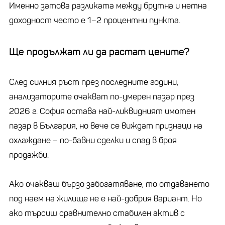
Именно затова разликата между брутна и нетна
доходност често е 1–2 процентни пункта.
Ще продължат ли да растат цените?
След силния ръст през последните години,
анализаторите очакват по-умерен пазар през
2026 г. София остава най-ликвидният имотен
пазар в България, но вече се виждат признаци на
охлаждане – по-бавни сделки и спад в броя
продажби.
Ако очакваш бързо забогатяване, то отдаването
под наем на жилище не е най-добрия вариант. Но
ако търсиш сравнително стабилен актив с