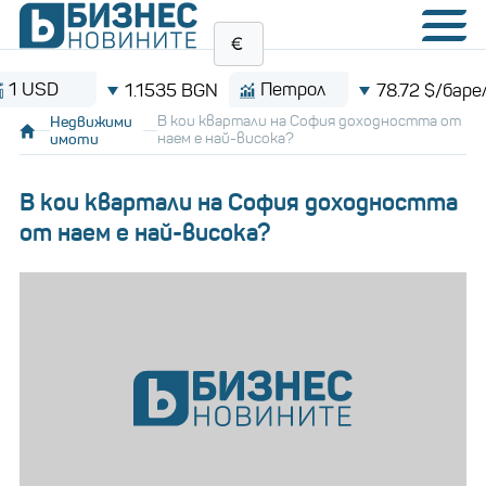
D
Петрол
B
1.1535 BGN
78.72 $/барел
Недвижими
В кои квартали на София доходността от
имоти
наем е най-висока?
В кои квартали на София доходността
от наем е най-висока?