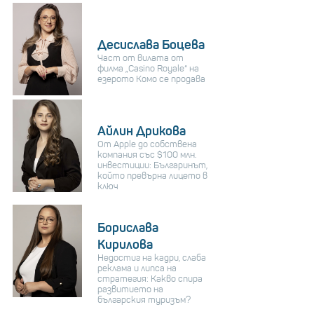
Десислава Боцева
Част от вилата от
филма „Casino Royale“ на
езерото Комо се продава
Айлин Дрикова
От Apple до собствена
компания със $100 млн.
инвестиции: Българинът,
който превърна лицето в
ключ
Борислава
Кирилова
Недостиг на кадри, слаба
реклама и липса на
стратегия: Какво спира
развитието на
българския туризъм?