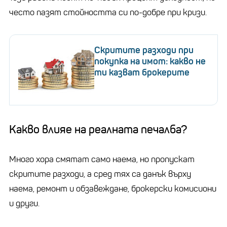
често пазят стойността си по-добре при кризи.
Скритите разходи при
покупка на имот: какво не
ти казват брокерите
Какво влияе на реалната печалба?
Много хора смятат само наема, но пропускат
скритите разходи, а сред тях са данък върху
наема, ремонт и обзавеждане, брокерски комисиони
и други.