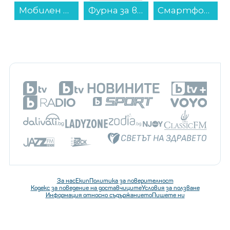
Фурна за вграждане Gorenje BOP6737E02BK , 77 , А , Механично , Пиролиза...
Смартфон Honor MAGIC8 LITE 5G 256/8 GREEN , 256 GB, 8 GB...
Готварска печка (ток) AMICA 6226CE3.434eETsKDpHa(Xx) , INOX , Керамични...
За нас
Екип
Политика за поверителност
Кодекс за поведение на доставчиците
Условия за ползване
Информация относно съдържанието
Пишете ни
Последвайте ни