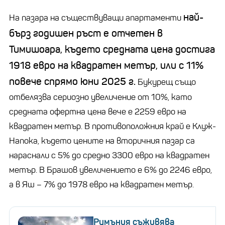
най-
На пазара на съществуващи апартаменти
бърз годишен ръст е отчетен в
Тимишоара, където средната цена достига
1918 евро на квадратен метър, или с 11%
повече спрямо юни 2025 г.
Букурещ също
отбелязва сериозно увеличение от 10%, като
средната офертна цена вече е 2259 евро на
квадратен метър. В противоположния край е Клуж-
Напока, където цените на вторичния пазар са
нараснали с 5% до средно 3300 евро на квадратен
метър. В Брашов увеличението е 6% до 2246 евро,
а в Яш – 7% до 1978 евро на квадратен метър.
Румъния съживява