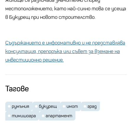
жилище се различава значително според
местоположението, като най-силно това се усеща
в Букурещ при новото строителство.
Съдържанието е информативно и не представлява
консултация, препоръка или съвет за вземане на
инвестиционно решение.
Тагове
румъния
букурещ
имот
град
тимишоара
апартамент