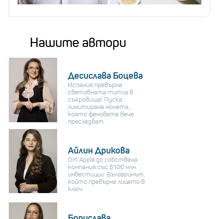
Нашите автори
Десислава Боцева
Испания превърна
световната титла в
съкровище! Пуска
лимитирана монета,
която феновете вече
преследват
Айлин Дрикова
От Apple до собствена
компания със $100 млн.
инвестиции: Българинът,
който превърна лицето в
ключ
Борислава