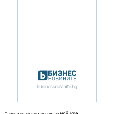
новите
Според данните цените на