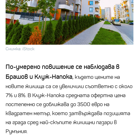
Снимка: iStock
По-умерено повишение се наблюдава в
Брашов и Клуж-Напока,
където цените на
новите жилища са се увеличили съответно с около
7% и 8%. В Клуж-Напока средната офертна цена
постепенно се доближава до 3500 евро на
квадратен метър, което затвърждава позицията
на града сред най-скъпите жилищни пазари в
Румъния.