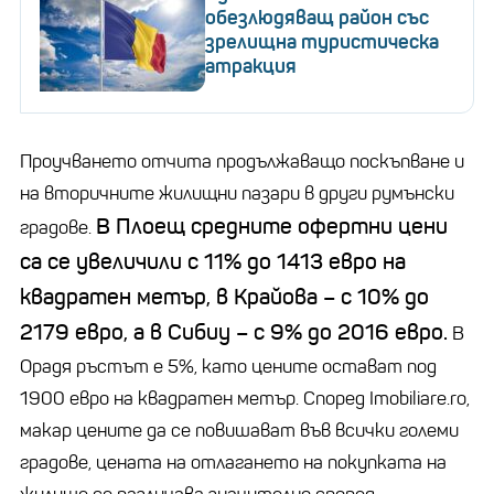
обезлюдяващ район със
зрелищна туристическа
атракция
Проучването отчита продължаващо поскъпване и
на вторичните жилищни пазари в други румънски
В Плоещ средните офертни цени
градове.
са се увеличили с 11% до 1413 евро на
квадратен метър, в Крайова – с 10% до
2179 евро, а в Сибиу – с 9% до 2016 евро.
В
Орадя ръстът е 5%, като цените остават под
1900 евро на квадратен метър. Според Imobiliare.ro,
макар цените да се повишават във всички големи
градове, цената на отлагането на покупката на