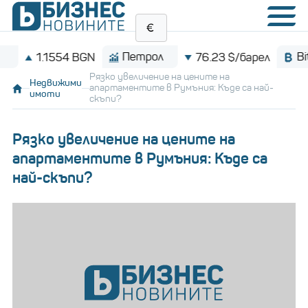
Петрол
Bitcoin
1.1554 BGN
76.23 $/барел
Рязко увеличение на цените на
Недвижими
апартаментите в Румъния: Къде са най-
имоти
скъпи?
Рязко увеличение на цените на
апартаментите в Румъния: Къде са
най-скъпи?