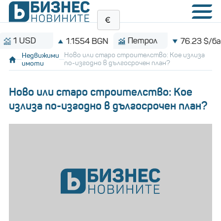
USD
Петрол
1.1554 BGN
76.23 $/барел
Недвижими
Ново или старо строителство: Кое излиза
имоти
по-изгодно в дългосрочен план?
Ново или старо строителство: Кое
излиза по-изгодно в дългосрочен план?