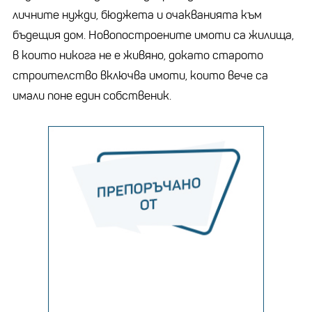
личните нужди, бюджета и очакванията към
бъдещия дом. Новопостроените имоти са жилища,
в които никога не е живяно, докато старото
строителство включва имоти, които вече са
имали поне един собственик.