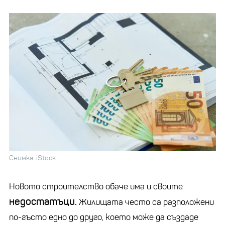
Снимка: iStock
Новото строителство обаче има и своите
недостатъци.
Жилищата често са разположени
по-гъсто едно до друго, което може да създаде