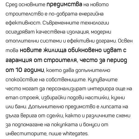
предимства
Сред основните
на новото
строителство е по-добрата енергийна
ефективност. Съвременните технологии
осигуряват качествена изолация, модерни
отоплителни системи и ефективни дограми. Освен
новите жилища обикновено идват с
това
гаранция от строителя, често за период
от 10 години
, което дава допълнително
спокойствие на собствениците. Купувачите
често могат да персонализират интериора още на
етап строеж, избирайки подови настилки, кухни
или бани. Допълнително предимство е липсата на
дълга верига от сделки, както и различните схеми
за подпомагане на покупката и бонуси от
инвеститорите, пише whitegates.