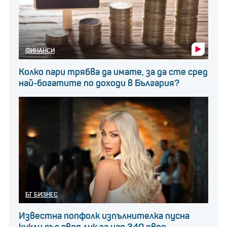
ФИНАНСИ
Колко пари трябва да имате, за да сте сред
най-богатите по доходи в България?
БГ БИЗНЕС
Известна попфолк изпълнителка пусна
кукли със своя лик за над 340 евро