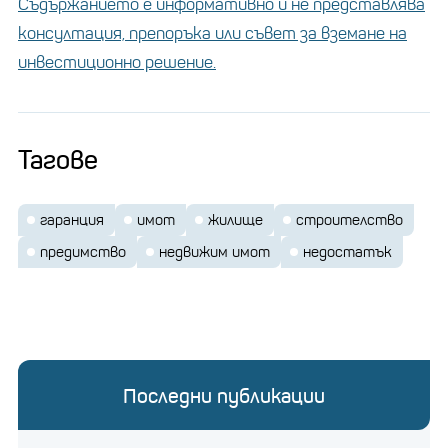
Съдържанието е информативно и не представлява
консултация, препоръка или съвет за вземане на
инвестиционно решение.
Тагове
гаранция
имот
жилище
строителство
предимство
недвижим имот
недостатък
Последни публикации