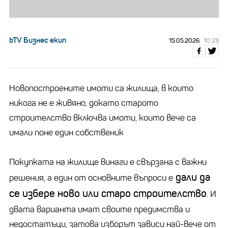
bTV Бизнес екип
15.05.2026
10:28
Новопостроените имоти са жилища, в които
никога не е живяно, докато старото
строителство включва имоти, които вече са
имали поне един собственик
Покупката на жилище винаги е свързана с важни
дали да
решения, а един от основните въпроси е
се избере ново или старо строителство
. И
двата варианта имат своите предимства и
недостатъци, затова изборът зависи най-вече от