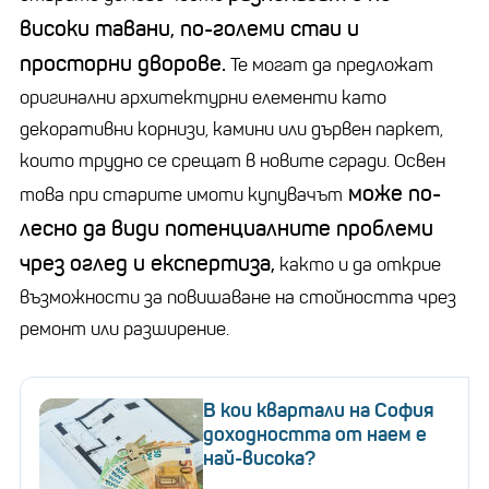
високи тавани, по-големи стаи и
просторни дворове.
Те могат да предложат
оригинални архитектурни елементи като
декоративни корнизи, камини или дървен паркет,
които трудно се срещат в новите сгради. Освен
може по-
това при старите имоти купувачът
лесно да види потенциалните проблеми
чрез оглед и експертиза,
както и да открие
възможности за повишаване на стойността чрез
ремонт или разширение.
В кои квартали на София
доходността от наем е
най-висока?