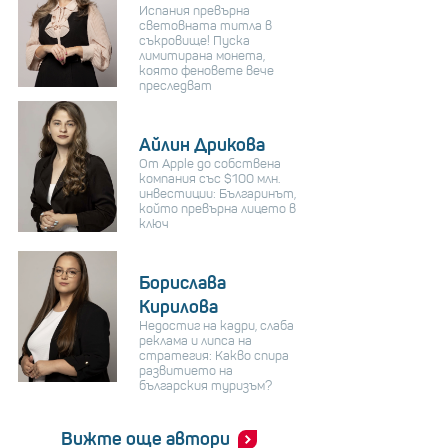
Испания превърна
световната титла в
съкровище! Пуска
лимитирана монета,
която феновете вече
преследват
Айлин Дрикова
От Apple до собствена
компания със $100 млн.
инвестиции: Българинът,
който превърна лицето в
ключ
Борислава
Кирилова
Недостиг на кадри, слаба
реклама и липса на
стратегия: Какво спира
развитието на
българския туризъм?
Вижте още автори