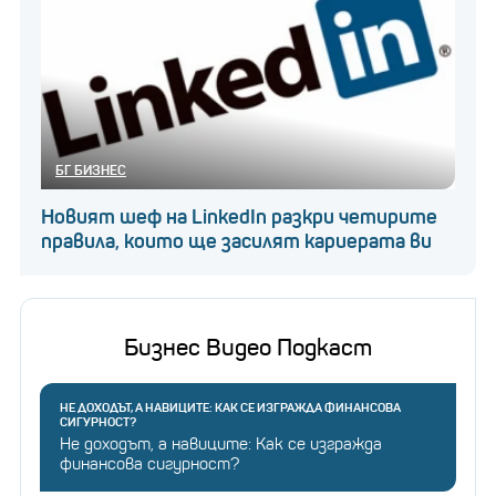
БГ БИЗНЕС
Новият шеф на LinkedIn разкри четирите
правила, които ще засилят кариерата ви
Бизнес Видео Подкаст
НЕ ДОХОДЪТ, А НАВИЦИТЕ: КАК СЕ ИЗГРАЖДА ФИНАНСОВА
СИГУРНОСТ?
Не доходът, а навиците: Как се изгражда
финансова сигурност?