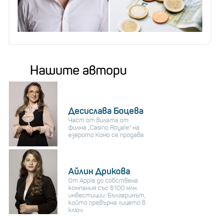
Нашите автори
Десислава Боцева
Част от вилата от
филма „Casino Royale“ на
езерото Комо се продава
Айлин Дрикова
От Apple до собствена
компания със $100 млн.
инвестиции: Българинът,
който превърна лицето в
ключ