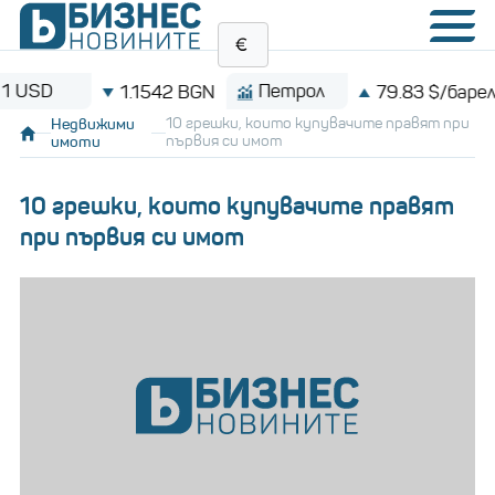
Петрол
Bi
1.1542 BGN
79.83 $/барел
Недвижими
10 грешки, които купувачите правят при
имоти
първия си имот
10 грешки, които купувачите правят
при първия си имот