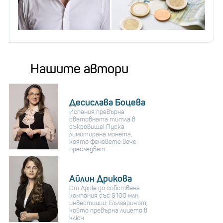
Нашите автори
Десислава Боцева
Испания превърна
световната титла в
съкровище! Пуска
лимитирана монета,
която феновете вече
преследват
Айлин Дрикова
От Apple до собствена
компания със $100 млн.
инвестиции: Българинът,
който превърна лицето в
ключ