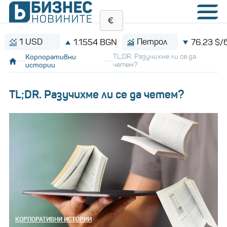
USD
Петрол
1.1554 BGN
76.23 $/барел
Корпоративни
TL;DR. Разучихме ли се да
истории
четем?
TL;DR. Разучихме ли се да четем?
КОРПОРАТИВНИ ИСТОРИИ