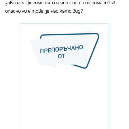
завинаги феноменът на четенето на романи? И…
опасно ли е това за нас като вид?