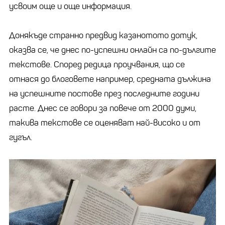
усвоим още и още информация.
Донякъде странно предвид казанотото дотук,
оказва се, че днес по-успешни онлайн са по-дългите
текстове. Според редица проучвания, що се
отнася до блоговете например, средната дължина
на успешните постове през последните години
расте. Днес се говори за повече от 2000 думи,
такива текстове се оценяват най-високо и от
гугъл.