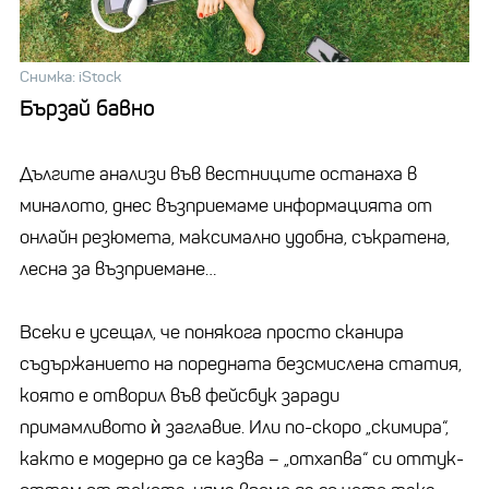
Снимка: iStock
Бързай бавно
Дългите анализи във вестниците останаха в
миналото, днес възприемаме информацията от
онлайн резюмета, максимално удобна, съкратена,
лесна за възприемане…
Всеки е усещал, че понякога просто сканира
съдържанието на поредната безсмислена статия,
която е отворил във фейсбук заради
примамливото ѝ заглавие. Или по-скоро „скимира“,
както е модерно да се казва – „отхапва“ си оттук-