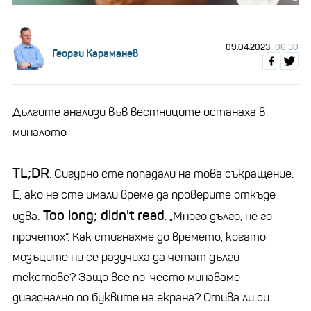
09.04.2023
06:30
Георги Караманев
Дългите анализи във вестниците останаха в
миналото
TL;DR
. Сигурно сте попадали на това съкращение.
Е, ако не сте имали време да проверите откъде
Too long; didn't read
идва:
. „Много дълго, не го
прочетох“. Как стигнахме до времето, когато
мозъците ни се разучиха да четат дълги
текстове? Защо все по-често минаваме
диагонално по буквите на екрана? Отива ли си