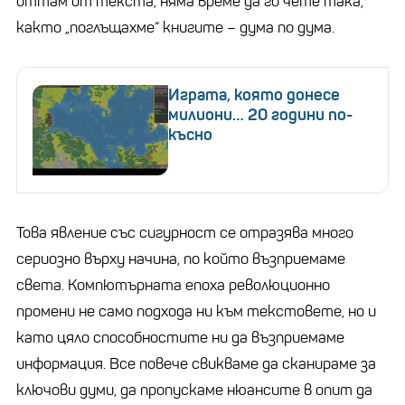
оттам от текста, няма време да го чете така,
както „поглъщахме“ книгите – дума по дума.
Играта, която донесе
милиони… 20 години по-
късно
Това явление със сигурност се отразява много
сериозно върху начина, по който възприемаме
света. Компютърната епоха революционно
промени не само подхода ни към текстовете, но и
като цяло способностите ни да възприемаме
информация. Все повече свикваме да сканираме за
ключови думи, да пропускаме нюансите в опит да