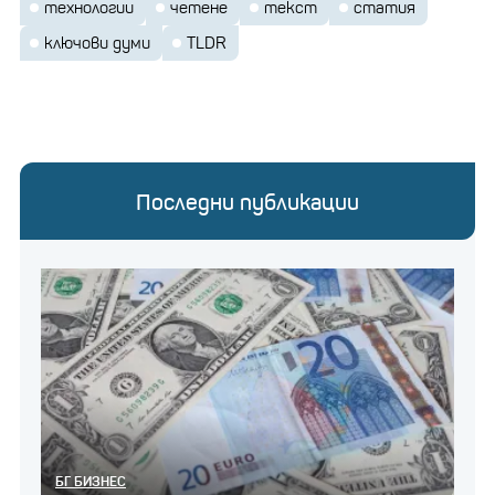
технологии
четене
текст
статия
ключови думи
TLDR
Последни публикации
БГ БИЗНЕС