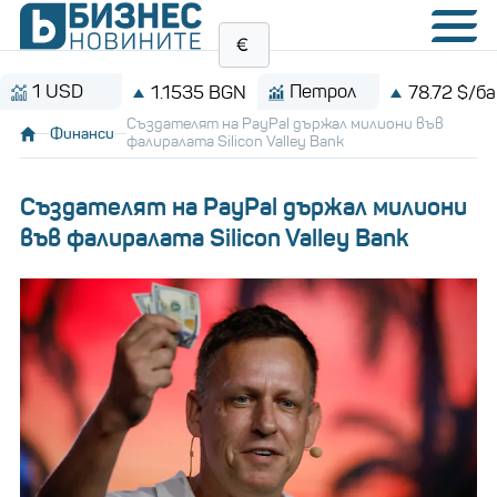
USD
Петрол
1.1535 BGN
78.72 $/барел
Създателят на PayPal държал милиони във
Финанси
фалиралата Silicon Valley Bank
Създателят на PayPal държал милиони
във фалиралата Silicon Valley Bank