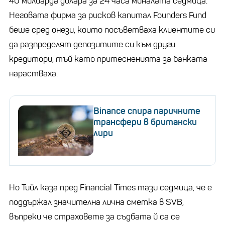
40 милиарда долара за 24 часа миналата седмица.
Неговата фирма за рисков капитал Founders Fund
беше сред онези, които посъветваха клиентите си
да разпределят депозитите си към други
кредитори, тъй като притесненията за банката
нарастваха.
Binance спира паричните
трансфери в британски
лири
Но Тийл каза пред Financial Times тази седмица, че е
поддържал значителна лична сметка в SVB,
въпреки че страховете за съдбата й са се