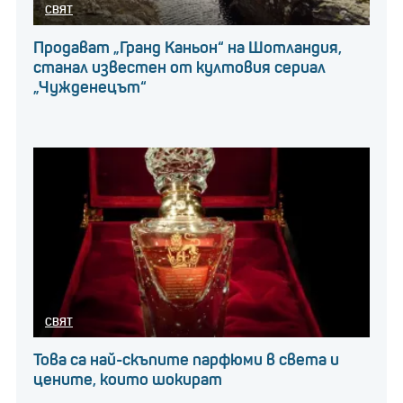
СВЯТ
Продават „Гранд Каньон“ на Шотландия,
станал известен от култовия сериал
„Чужденецът“
СВЯТ
Това са най-скъпите парфюми в света и
цените, които шокират