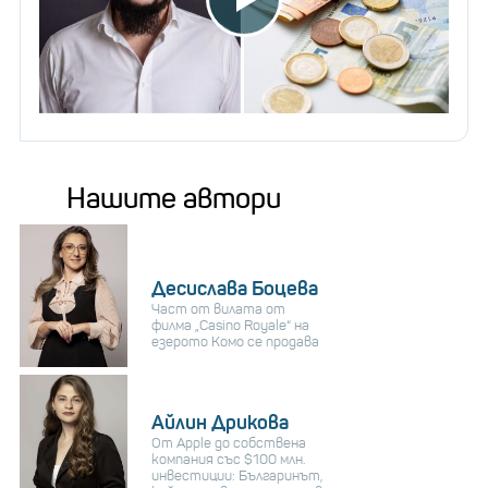
Нашите автори
Десислава Боцева
Част от вилата от
филма „Casino Royale“ на
езерото Комо се продава
Айлин Дрикова
От Apple до собствена
компания със $100 млн.
инвестиции: Българинът,