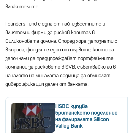
вложителите.
Founders Fund е една от най-известните и
влиятелни фирми за рисков капитал в
Силиконовата долина. Според хора, запознати с
въпроса, фондът е един от първите, които са
започнали да предупреждават портфейлните
компании за рисковете в SVB, съветвайки ги в
началото на миналата седмица да обмислят
диверсификация далеч от банката.
HSBC купува
британското поделение
на фалиралата Silicon
Valley Bank