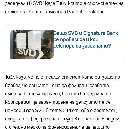
заседнали в SVB“, каза Тийл, който е съосновател на
технологичните компании PayPal и Palantir.
Защо SVB и Signature Bank
се провалиха и кои
сектори са засегнати?
Тийл каза, че не е теглил от сметката си, защото
вярвал, че банката няма да фалира. Неговата
сметка беше замразена, когато Федералната
корпорация за гарантиране на депозитите се
намеси и пое SVB в петък. Тя отново е достъпен,
след като Федералният резерв се намеси в неделя
с спешни мерки за финансиране, за да защити