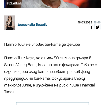
ФИНАНСИ
16.03.2023
18:46
Десислава Боцева
Питър Тийл не вярвал банката да фалира
Питър Тийл каза, че е имал 50 милиона долара в
Silicon Valley Bank, когато тя e фалирала. Това се е
случило дори след като неговият рисков фонд
предупредил, че банката, фокусирана върху
технологиите, е изложена на риск, пише Financial
Times.