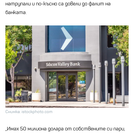
натрупали и по-късно са довели до фалит на
банката.
Снимка: istockphoto.com
„Имах 50 милиона долара от собствените си пари,