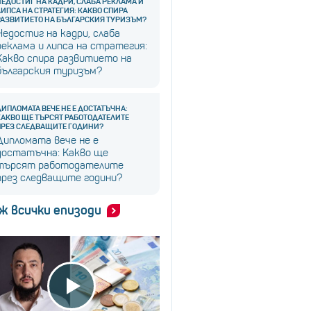
НЕДОСТИГ НА КАДРИ, СЛАБА РЕКЛАМА И
ЛИПСА НА СТРАТЕГИЯ: КАКВО СПИРА
РАЗВИТИЕТО НА БЪЛГАРСКИЯ ТУРИЗЪМ?
Недостиг на кадри, слаба
реклама и липса на стратегия:
Какво спира развитието на
българския туризъм?
ДИПЛОМАТА ВЕЧЕ НЕ Е ДОСТАТЪЧНА:
КАКВО ЩЕ ТЪРСЯТ РАБОТОДАТЕЛИТЕ
ПРЕЗ СЛЕДВАЩИТЕ ГОДИНИ?
Дипломата вече не е
достатъчна: Какво ще
търсят работодателите
през следващите години?
ж всички епизоди