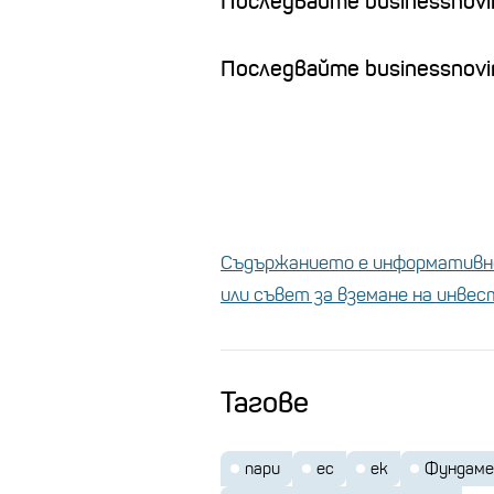
Последвайте businessnovi
Последвайте businessnovin
Съдържанието е информативно
или съвет за вземане на инве
Тагове
пари
ес
ек
Фундаме