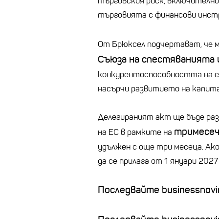
търговския риск, включително
търговията с финансови инст
От Брюксел подчертават, че 
Съюза на спестяванията
конкурентоспособността на е
насърчи развитието на капитал
Делегираният акт ще бъде раз
тримесеч
на ЕС в рамките на
удължен с още три месеца. Ако
да се прилага от 1 януари 2027
Последвайте businessnovin