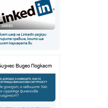
Г БИЗНЕС
ият шеф на LinkedIn разкри
тирите правила, които ще
силят кариерата ви
Бизнес Видео Подкаст
Е ДОХОДЪТ, А НАВИЦИТЕ: КАК СЕ
ИЗГРАЖДА ФИНАНСОВА СИГУРНОСТ?
Не доходът, а навиците: Как
се изгражда финансова
сигурност?