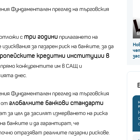
ения Фундаментален преглед на търговския
Б
три години
 отложи с
прилагането на
Нов
изисквания за пазарен риск на банките, за да
че
вропейските кредитни институции в
за
прямо конкурентите им в САЩ и
ията днес.
ения Фундаментален преглед на търговския
глобалните банкови стандарти
т от
Н
ат за цел да засилят измерването на риска
на банките и да гарантират, че
очно отразяват реалните пазарни рискове.