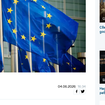
С
Св
до
Б
04.06.2026
16:34
На
ра