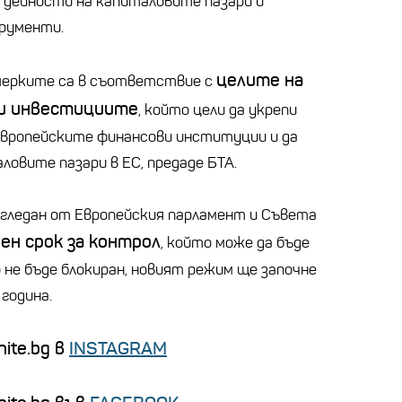
 дейности на капиталовите пазари и
рументи.
целите на
мерките са в съответствие с
 и инвестициите
, който цели да укрепи
вропейските финансови институции и да
овите пазари в ЕС, предаде БТА.
гледан от Европейския парламент и Съвета
ен срок за контрол
, който може да бъде
 не бъде блокиран, новият режим ще започне
 година.
ite.bg в
INSTAGRAM