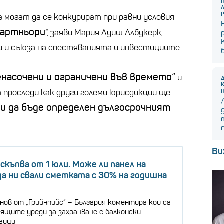
 могат да се конкурират при равни условия
партньори
“, заяви Мария Луиш Албукерк,
и и съюза на спестяванията и инвестициите.
насочени и ограничени във времето“
и
 проследи как други големи юрисдикции ще
и да бъде определен дългосрочният
Ви
скъпва от 1 юли. Може ли панел на
да ни свали сметката с 30% на годишна
нов от „Грийнпийс“ – България коментира кои са
дящите уреди за захранване с балконски
аици