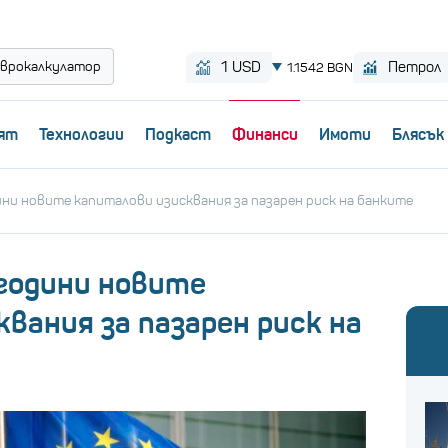
врокалкулатор
ят
Технологии
Пoдкаст
Финанси
Имоти
Блясък
ини новите капиталови изисквания за пазарен риск на банките
 години новите
вания за пазарен риск на