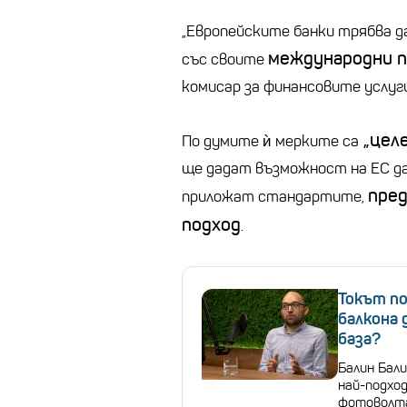
„Европейските банки трябва да
международни 
със своите
комисар за финансовите услуг
„целе
По думите ѝ мерките са
ще дадат възможност на ЕС да
пред
приложат стандартите,
подход
.
Токът по
балкона 
база?
Балин Бали
най-подхо
фотоволт