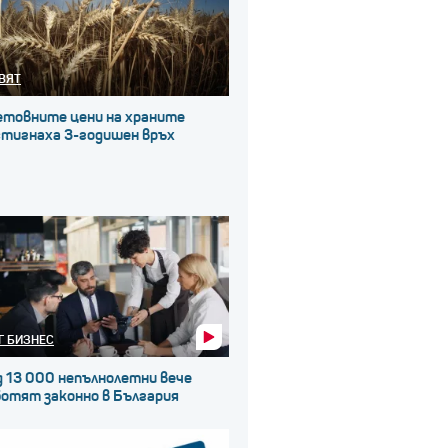
ВЯТ
етовните цени на храните
стигнаха 3-годишен връх
Г БИЗНЕС
д 13 000 непълнолетни вече
ботят законно в България