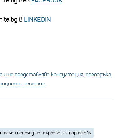
nite.bg във
FACEBOOK
ite.bg в
LINKEDIN
 и не представлява консултация, препоръка
стиционно решение.
нтален преглед на търговския портфейл