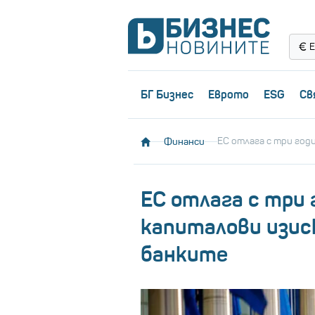
Е
БГ Бизнес
Еврото
ESG
Св
Финанси
ЕС отлага с три год
ЕС отлага с три
капиталови изиск
банките