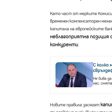
Като част от мерките Комиси
временен компенсаторен механ
капитала на европейските бан
неблагоприятна позиция 
конкуренти
.
С колко 
свръхде
Не бива д
нас, смят
капи
Новите правила засягат