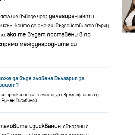
делегиран акт
ята ще въведе чрез
и
изъм, който да смекчи въздействието върху
ако те бъдат поставени в по-
ки,
спрямо международните си
може да бъде глобена България за
фицит?
а се преекспонира темата за свръхдефицита у
а Румен Гълъбинов
таловите изисквания
, свързани с