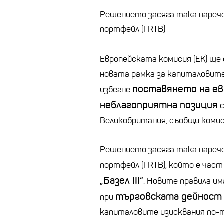
Решението засяга така нареч
портфейл (FRTB)
Европейската комисия (ЕК) ще
новата рамка за капиталовите 
поставянето на е
избегне
неблагоприятна позиция
с
Великобритания, съобщи комис
Решението засяга така нареч
портфейл (FRTB), който е час
„Базел III“
. Новите правила им
търговската дейност
при
капиталовите изисквания по-т