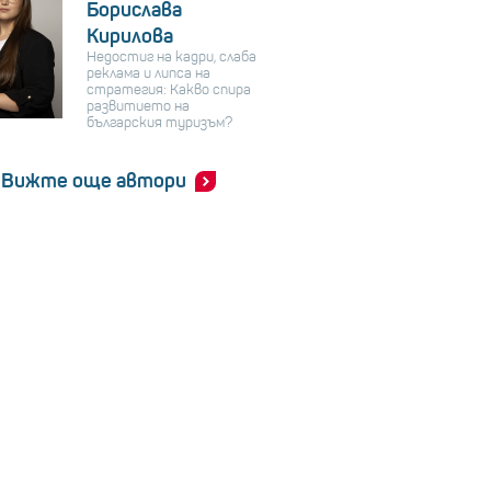
Борислава
Кирилова
Недостиг на кадри, слаба
реклама и липса на
стратегия: Какво спира
развитието на
българския туризъм?
Вижте още автори