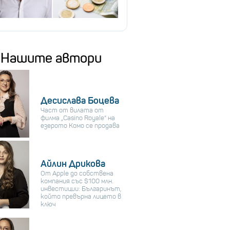
Нашите автори
Десислава Боцева
Част от вилата от
филма „Casino Royale“ на
езерото Комо се продава
Айлин Дрикова
От Apple до собствена
компания със $100 млн.
инвестиции: Българинът,
който превърна лицето в
ключ