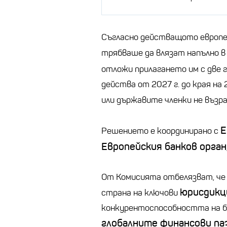
Съгласно действащото европе
трябваше да влязат напълно в
отложи прилагането им с две г
действа от 2027 г. до края на
или държавите членки не възр
Е
Решението е координирано с
Европейския банков орган
От Комисията отбелязват, че
юрисдикц
страна на ключови
конкурентоспособността на б
глобалните финансови па