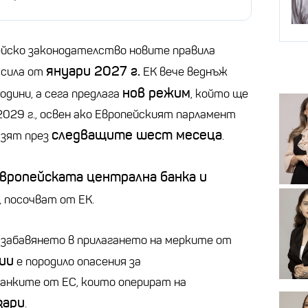
йско законодателство новите правила
януари 2027 г.
 сила от
ЕК вече веднъж
нов режим
одини, а сега предлага
, който ще
 2029 г., освен ако Европейският парламент
следващите шест месеца
азят през
.
вропейската централна банка и
, посочват от ЕК.
 забавянето в прилагането на мерките от
ии
е породило опасения за
анките от ЕС, които оперират на
зари
.