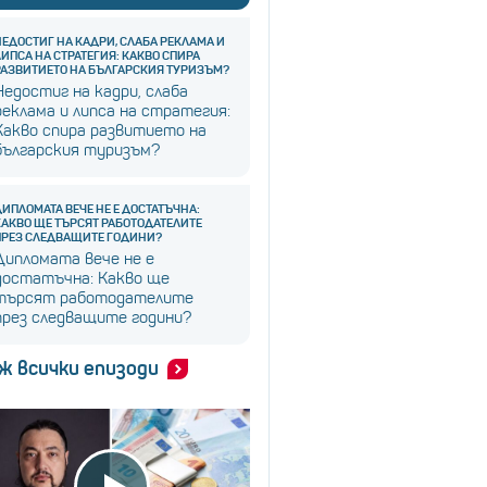
НЕДОСТИГ НА КАДРИ, СЛАБА РЕКЛАМА И
ЛИПСА НА СТРАТЕГИЯ: КАКВО СПИРА
РАЗВИТИЕТО НА БЪЛГАРСКИЯ ТУРИЗЪМ?
Недостиг на кадри, слаба
реклама и липса на стратегия:
Какво спира развитието на
българския туризъм?
ДИПЛОМАТА ВЕЧЕ НЕ Е ДОСТАТЪЧНА:
КАКВО ЩЕ ТЪРСЯТ РАБОТОДАТЕЛИТЕ
ПРЕЗ СЛЕДВАЩИТЕ ГОДИНИ?
Дипломата вече не е
достатъчна: Какво ще
търсят работодателите
през следващите години?
ж всички епизоди