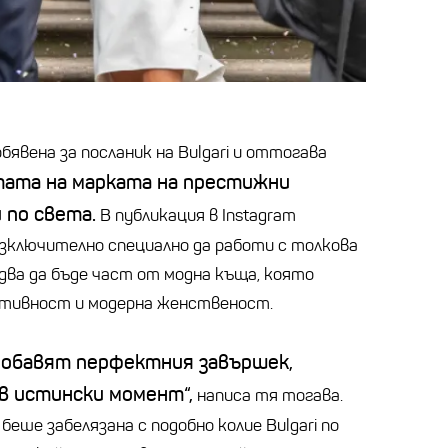
бявена за посланик на Bulgari и оттогава
ата на марката на престижни
 по света.
В публикация в Instagram
 изключително специално да работи с толкова
два да бъде част от модна къща, която
ативност и модерна женственост.
добавят перфектния завършек,
в истински момент“,
написа тя тогава.
беше забелязана с подобно колие Bulgari по