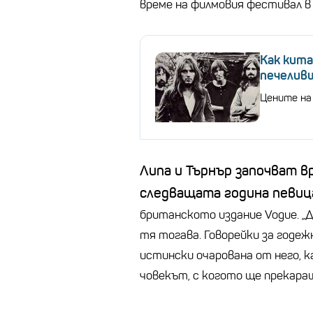
време на филмовия фестивал в 
Как кита
печелив
Цените на
Липа и Търнър започват вр
следващата година певиц
британското издание Vogue. „Да
тя тогава. Говорейки за годеж
истински очарована от него, ка
човекът, с когото ще прекараш