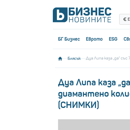
Е
БГ Бизнес
Еврото
ESG
Св
Блясък
Дуа Липа каза „да“ съ
Дуа Липа каза „д
диамантено колие
(СНИМКИ)