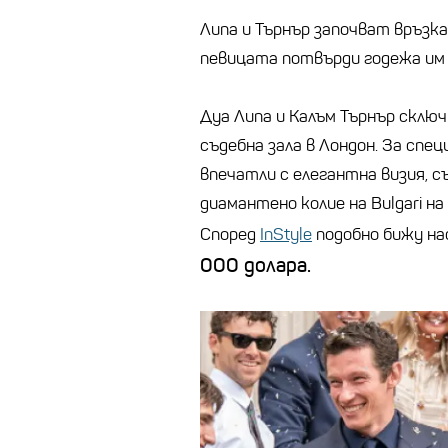
Липа и Търнър започват връзка
певицата потвърди годежа им
Дуа Липа и Калъм Търнър сключи
съдебна зала в Лондон. За спец
впечатли с елегантна визия, с
диамантено колие на Bulgari н
Според
InStyle
подобно бижу нас
000 долара.