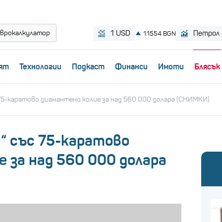
врокалкулатор
ят
Технологии
Пoдкаст
Финанси
Имоти
Блясък
с 75-каратово диамантено колие за над 560 000 долара (СНИМКИ)
а“ със 75-каратово
 за над 560 000 долара