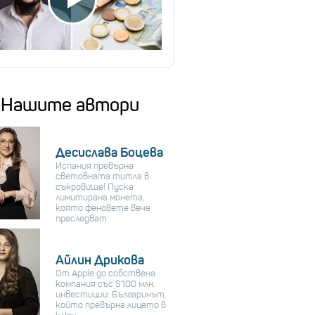
Нашите автори
Десислава Боцева
Испания превърна
световната титла в
съкровище! Пуска
лимитирана монета,
която феновете вече
преследват
Айлин Дрикова
От Apple до собствена
компания със $100 млн.
инвестиции: Българинът,
който превърна лицето в