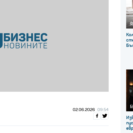
Ф
Кол
сте
Бъ
Б
02.06.2026
09:54
Из
пус
ев