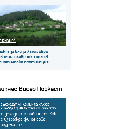
Г БИЗНЕС
ект за близо 7 млн. евро
връща сливенско село в
ристическа дестинация
Бизнес Видео Подкаст
Е ДОХОДЪТ, А НАВИЦИТЕ: КАК СЕ
ИЗГРАЖДА ФИНАНСОВА СИГУРНОСТ?
Не доходът, а навиците: Как
се изгражда финансова
сигурност?