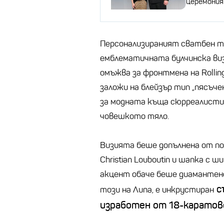
церемония
Персонализираният сватбен т
емблематичната булчинска визи
омъжва за фронтмена на Rollin
заложи на блейзър тип „пясъче
за модната къща сюрреалисти
човешкото тяло.
Визията беше допълнена от пол
Christian Louboutin и шапка с
акцент обаче беше диамантеното
с
този на Липа, е инкрустиран
изработен от 18-каратово