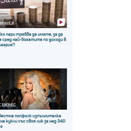
ИНАНСИ
ко пари трябва да имате, за да
 сред най-богатите по доходи в
лгария?
Г БИЗНЕС
вестна попфолк изпълнителка
на кукли със своя лик за над 340
ро