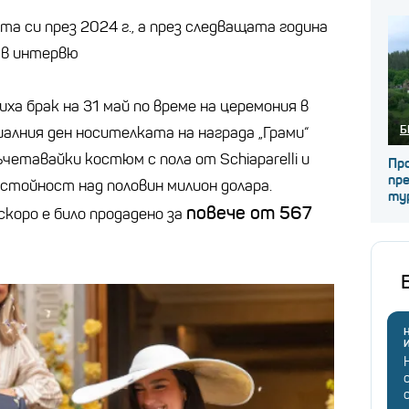
та си през 2024 г., а през следващата година
 в интервю
ха брак на 31 май по време на церемония в
Б
иалния ден носителката на награда „Грами“
ъчетавайки костюм с пола от Schiaparelli и
Про
пре
а стойност над половин милион долара.
ту
повече от 567
коро е било продадено за
Н