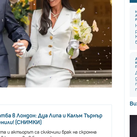
Ви
атба в Лондон: Дуа Липа и Калъм Търнър
енили! (СНИМКИ)
ата и актьорът са сключили брак на скромна