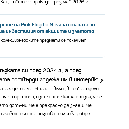
Кан, който се проведе през май 2026 г.
рите на Pink Floyd и Nirvana станаха по-
ша инвестиция от акциите и златото
 колекционерските предмети се покачват
ъзката си през 2024 г., а през
ата потвърди годежа им в интервю
за
, сгодени сме. Много е вълнуващо“, сподели
ния си пръстен, изпълнителката призна, че е
то допълни, че е прекрасно да знаеш, че
 живота си, те познава толкова добре.