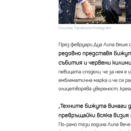
Снимка: Facebook/Instagram
През февруари Дуа Липа беше о
редовно представя бижут
събития и червени килими
певицата сподели, че за нея е
емблематична марка и че се ра
олицетворява увереност, кре
„Техните бижута винаги 
превръщайки всяка визия 
По-рано тази година Липа вече 