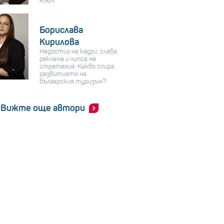
ключ
Борислава
Кирилова
Недостиг на кадри, слаба
реклама и липса на
стратегия: Какво спира
развитието на
българския туризъм?
Вижте още автори