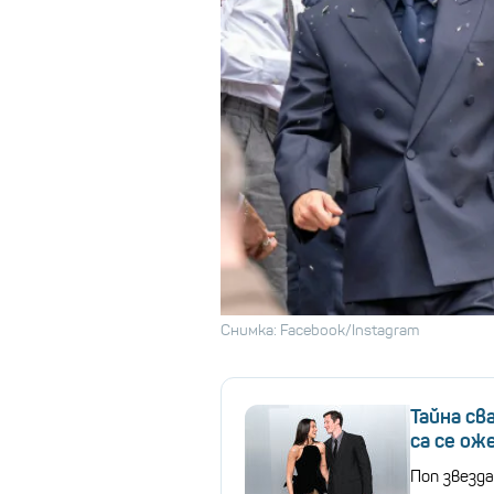
Снимка: Facebook/Instagram
Тайна св
са се ож
Поп звезд