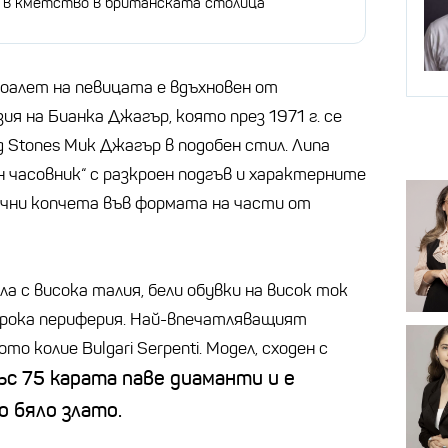
 в кметство в британската столица
оалет на певицата е вдъхновен от
я на Бианка Джагър, която през 1971 г. се
g Stones Мик Джагър в подобен стил. Липа
н часовник“ с разкроен подгъв и характерните
чни копчета във формата на части от
а с висока талия, бели обувки на висок ток
 широка периферия. Най-впечатляващият
 колие Bulgari Serpenti. Модел, сходен с
ъс 75 карата паве диаманти и е
 бяло злато.