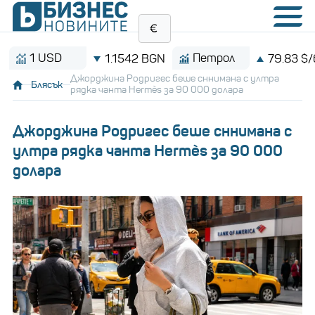
1 USD
Петрол
1.1542 BGN
79.83 $/барел
Джорджина Родригес беше сннимана с ултра
Блясък
рядка чанта Hermès за 90 000 долара
Джорджина Родригес беше сннимана с
ултра рядка чанта Hermès за 90 000
долара