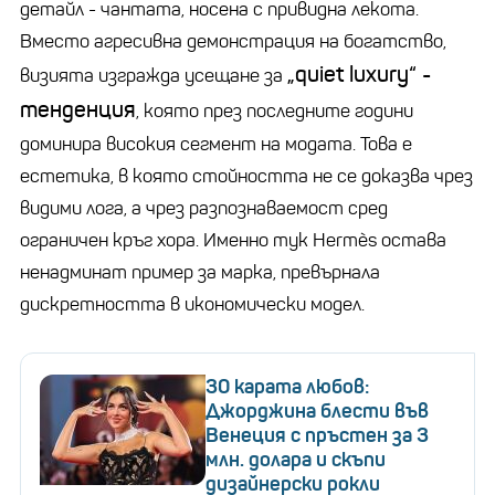
детайл - чантата, носена с привидна лекота.
Вместо агресивна демонстрация на богатство,
„quiet luxury“ -
визията изгражда усещане за
тенденция
, която през последните години
доминира високия сегмент на модата. Това е
естетика, в която стойността не се доказва чрез
видими лога, а чрез разпознаваемост сред
ограничен кръг хора. Именно тук Hermès остава
ненадминат пример за марка, превърнала
дискретността в икономически модел.
30 карата любов:
Джорджина блести във
Венеция с пръстен за 3
млн. долара и скъпи
дизайнерски рокли