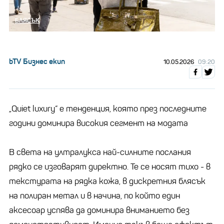
БЛЯСЪК
bTV Бизнес екип
10.05.2026
09:20
„Quiet luxury“ е тенденция, която през последните
години доминира високия сегмент на модата
В света на ултралукса най-силните послания
рядко се изговарят директно. Те се носят тихо - в
текстурата на рядка кожа, в дискретния блясък
на полиран метал и в начина, по който един
аксесоар успява да доминира вниманието без