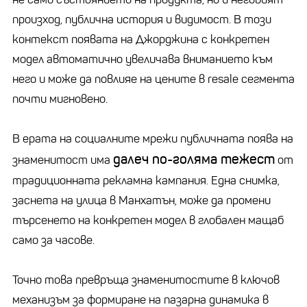
произход, публична история и видимост. В този
контекст появата на Джорджина с конкретен
модел автоматично увеличава вниманието към
него и може да повлияе на цените в resale сегмента
почти мигновено.
В ерата на социалните мрежи публичната поява на
далеч по-голяма тежест
знаменитост има
от
традиционната рекламна кампания. Една снимка,
заснета на улица в Манхатън, може да промени
търсенето на конкретен модел в глобален мащаб
само за часове.
Точно това превръща знаменитостите в ключов
механизъм за формиране на пазарна динамика в