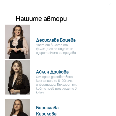
Нашите автори
Десислава Боцева
Част от вилата от
филма „Casino Royale“ на
езерото Комо се продава
Айлин Дрикова
От Apple до собствена
компания със $100 млн.
инвестиции: Българинът,
който превърна лицето в
ключ
Борислава
Кирилова