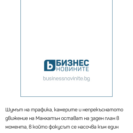
Шумът на трафика, камерите и непрекъснатото
движение на Манхатън остават на заден план в
момента, в който фокусът се насочва към един