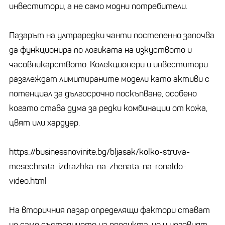
инвеститори, а не само модни потребители.
Пазарът на ултраредки чанти постепенно започва
да функционира по логиката на изкуството и
часовникарството. Колекционери и инвеститори
разглеждат лимитираните модели като активи с
потенциал за дългосрочно поскъпване, особено
когато става дума за редки комбинации от кожа,
цвят или хардуер.
https://businessnovinite.bg/bljasak/kolko-struva-
mesechnata-izdrazhka-na-zhenata-na-ronaldo-
video.html
На вторичния пазар определящи фактори стават
не само състоянието на продукта, но и неговият