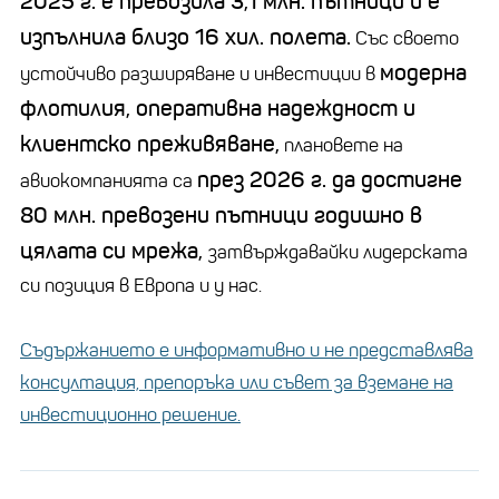
2025 г. е превозила 3,1 млн. пътници и е
изпълнила близо 16 хил. полета.
Със своето
модерна
устойчиво разширяване и инвестиции в
флотилия, оперативна надеждност и
клиентско преживяване,
плановете на
през 2026 г. да достигне
авиокомпанията са
80 млн. превозени пътници годишно в
цялата си мрежа,
затвърждавайки лидерската
си позиция в Европа и у нас.
Съдържанието е информативно и не представлява
консултация, препоръка или съвет за вземане на
инвестиционно решение.