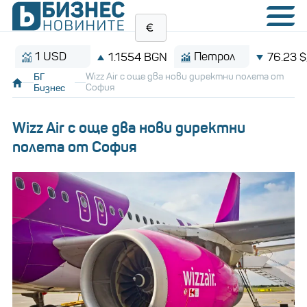
1 USD
Петрол
1.1554 BGN
76.23 $/баре
БГ
Wizz Air с още два нови директни полета от
Бизнес
София
Wizz Air с още два нови директни
полета от София