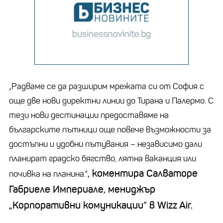
„Радваме се да разширим мрежата си от София с
още две нови директни линии до Тирана и Палермо. С
тези нови дестинации предоставяме на
българските пътници още повече възможности за
достъпни и удобни пътувания – независимо дали
планират градско бягство, лятна ваканция или
, коментира Салваторе
почивка на планина."
Габриеле Империале, мениджър
„Корпоративни комуникации“ в Wizz Air.