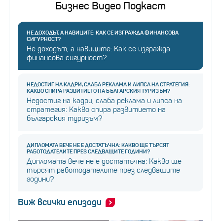
Бизнес Видео Подкаст
НЕ ДОХОДЪТ, А НАВИЦИТЕ: КАК СЕ ИЗГРАЖДА ФИНАНСОВА
СИГУРНОСТ?
Не доходът, а навиците: Как се изгражда
финансова сигурност?
НЕДОСТИГ НА КАДРИ, СЛАБА РЕКЛАМА И ЛИПСА НА СТРАТЕГИЯ:
КАКВО СПИРА РАЗВИТИЕТО НА БЪЛГАРСКИЯ ТУРИЗЪМ?
Недостиг на кадри, слаба реклама и липса на
стратегия: Какво спира развитието на
българския туризъм?
ДИПЛОМАТА ВЕЧЕ НЕ Е ДОСТАТЪЧНА: КАКВО ЩЕ ТЪРСЯТ
РАБОТОДАТЕЛИТЕ ПРЕЗ СЛЕДВАЩИТЕ ГОДИНИ?
Дипломата вече не е достатъчна: Какво ще
търсят работодателите през следващите
години?
Виж всички епизоди