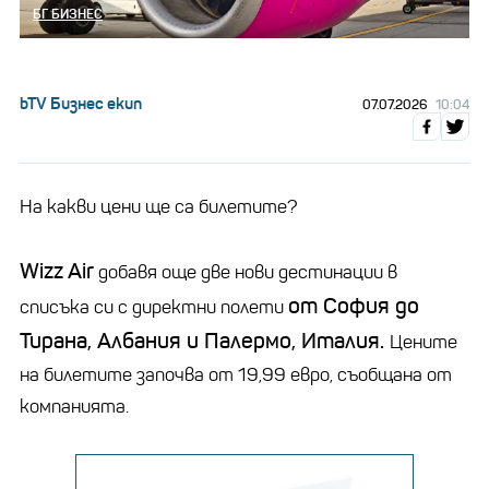
БГ БИЗНЕС
bTV Бизнес екип
07.07.2026
10:04
На какви цени ще са билетите?
Wizz Air
добавя още две нови дестинации в
от София до
списъка си с директни полети
Тирана, Албания и Палермо, Италия.
Цените
на билетите започва от 19,99 евро, съобщана от
компанията.