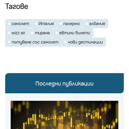
Тагове
самолет
Италия
палермо
албания
wizz air
тирана
евтини билети
пътуване със самолет
нови дестинации
Последни публикации