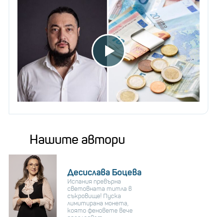
Нашите автори
Десислава Боцева
Испания превърна
световната титла в
съкровище! Пуска
лимитирана монета,
която феновете вече