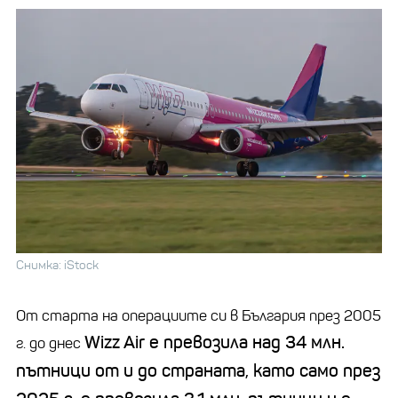
Снимка: iStock
От старта на операциите си в България през 2005
Wizz Air е превозила над 34 млн.
г. до днес
пътници от и до страната, като само през