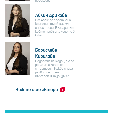
преследват
Айлин Дрикова
От Apple до собствена
компания със $100 млн.
инвестиции: Българинът,
който превърна лицето в
ключ
Борислава
Кирилова
Недостиг на кадри, слаба
реклама и липса на
стратегия: Какво спира
развитието на
българския туризъм?
Вижте още автори