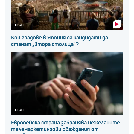
СВЯТ
Кои градове в Япония са кандидати да
станат „втора столица“?
СВЯТ
Европейска страна забранява нежеланите
телемаркетингови обаждания от