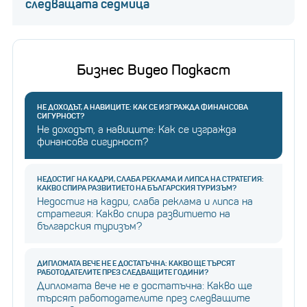
следващата седмица
Бизнес Видео Подкаст
НЕ ДОХОДЪТ, А НАВИЦИТЕ: КАК СЕ ИЗГРАЖДА ФИНАНСОВА
СИГУРНОСТ?
Не доходът, а навиците: Как се изгражда
финансова сигурност?
НЕДОСТИГ НА КАДРИ, СЛАБА РЕКЛАМА И ЛИПСА НА СТРАТЕГИЯ:
КАКВО СПИРА РАЗВИТИЕТО НА БЪЛГАРСКИЯ ТУРИЗЪМ?
Недостиг на кадри, слаба реклама и липса на
стратегия: Какво спира развитието на
българския туризъм?
ДИПЛОМАТА ВЕЧЕ НЕ Е ДОСТАТЪЧНА: КАКВО ЩЕ ТЪРСЯТ
РАБОТОДАТЕЛИТЕ ПРЕЗ СЛЕДВАЩИТЕ ГОДИНИ?
Дипломата вече не е достатъчна: Какво ще
търсят работодателите през следващите