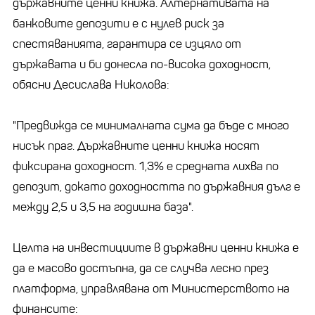
държавните ценни книжа. Алтернативата на
банковите депозити е с нулев риск за
спестяванията, гарантира се изцяло от
държавата и би донесла по-висока доходност,
обясни Десислава Николова:
"Предвижда се минималната сума да бъде с много
нисък праг. Държавните ценни книжа носят
фиксирана доходност. 1,3% е средната лихва по
депозит, докато доходността по държавния дълг е
между 2,5 и 3,5 на годишна база".
Целта на инвестициите в държавни ценни книжа е
да е масово достъпна, да се случва лесно през
платформа, управлявана от Министерството на
финансите: