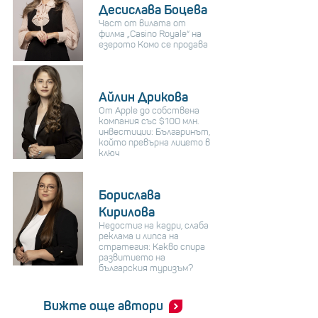
Десислава Боцева
Част от вилата от
филма „Casino Royale“ на
езерото Комо се продава
Айлин Дрикова
От Apple до собствена
компания със $100 млн.
инвестиции: Българинът,
който превърна лицето в
ключ
Борислава
Кирилова
Недостиг на кадри, слаба
реклама и липса на
стратегия: Какво спира
развитието на
българския туризъм?
Вижте още автори