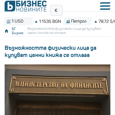
1 USD
Петрол
1.1535 BGN
78.72 $/барел
БГ
Възможността физически лица да купуват
Бизнес
ценни книжа се отлага
Възможността физически лица да
купуват ценни книжа се отлага