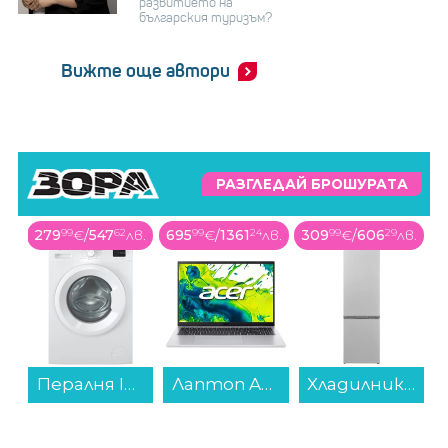
развитието на
българския туризъм?
Вижте още автори
РАЗГЛЕДАЙ БРОШУРАТА
279
99
€
/
547
62
лв.
695
99
€
/
1361
24
лв.
309
99
€
/
606
29
лв.
Пералня Indesit IM 762 MY TIME EE , 1200 об./мин., 7.00 kg, A , Бял...
Лаптоп ACER ASPIRE GO 16 AG16-71P-70SZ NX.JTHEX.003 , 16 , 16.00 , 512GB SSD , Intel Core 7 Processor 150U (10 cores) , Intel Graphics , Без OS...
Хладилник с фризер Sharp SJ-FBB05DTXWE , 288 l, E , Бял , Статична...