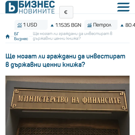
1 USD
Петрол
1.1535 BGN
80.41 $/
БГ
Ще могат ли граждани да инвестират в
Бизнес
държавни ценни книжа?
Ще могат ли граждани да инвестират
в държавни ценни книжа?