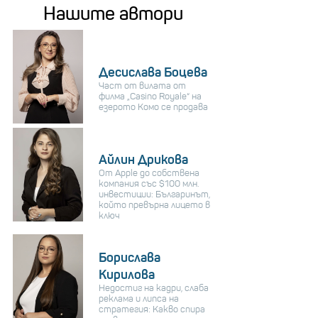
Нашите автори
Десислава Боцева
Част от вилата от
филма „Casino Royale“ на
езерото Комо се продава
Айлин Дрикова
От Apple до собствена
компания със $100 млн.
инвестиции: Българинът,
който превърна лицето в
ключ
Борислава
Кирилова
Недостиг на кадри, слаба
реклама и липса на
стратегия: Какво спира