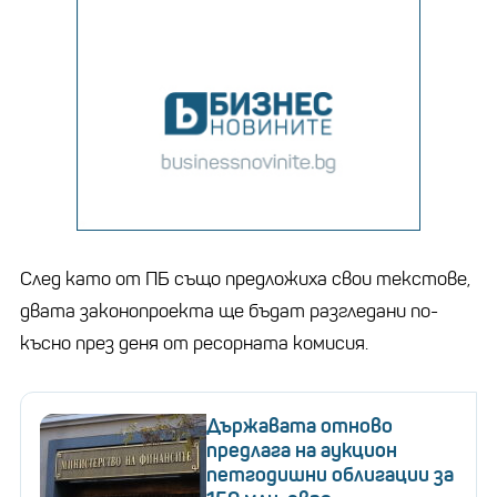
След като от ПБ също предложиха свои текстове,
двата законопроекта ще бъдат разгледани по-
късно през деня от ресорната комисия.
Държавата отново
предлага на аукцион
петгодишни облигации за