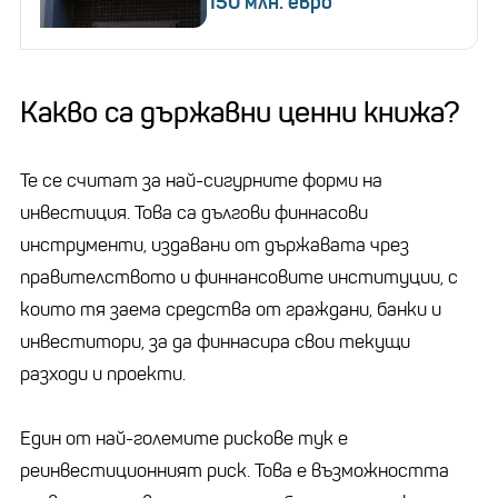
150 млн. евро
Какво са държавни ценни книжа?
Те се считат за най-сигурните форми на
инвестиция. Това са дългови финнасови
инструменти, издавани от държавата чрез
правителството и финнансовите институции, с
които тя заема средства от граждани, банки и
инвеститори, за да финнасира свои текущи
разходи и проекти.
Един от най-големите рискове тук е
реинвестиционният риск. Това е възможността