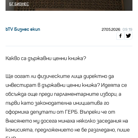
БГ БИЗНЕС
bTV Бизнес екип
27.05.2026
09:19
Какво са държавни ценни книжа?
Ще оогат ли физическите лица директно да
инвестират в държавни ценни книжа? Идеята се
обсъжда още преди парламентарните избори, а
първи като законодателна инициатива го
оформиха депутати от ГЕРБ. Въпреки че от
внасянето му досега минаха няколко заседания на
комисията, предложението не бе разгледано, пише