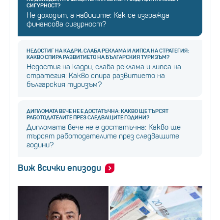
СИГУРНОСТ?
Не доходът, а навиците: Как се изгражда
финансова сигурност?
НЕДОСТИГ НА КАДРИ, СЛАБА РЕКЛАМА И ЛИПСА НА СТРАТЕГИЯ:
КАКВО СПИРА РАЗВИТИЕТО НА БЪЛГАРСКИЯ ТУРИЗЪМ?
Недостиг на кадри, слаба реклама и липса на
стратегия: Какво спира развитието на
българския туризъм?
ДИПЛОМАТА ВЕЧЕ НЕ Е ДОСТАТЪЧНА: КАКВО ЩЕ ТЪРСЯТ
РАБОТОДАТЕЛИТЕ ПРЕЗ СЛЕДВАЩИТЕ ГОДИНИ?
Дипломата вече не е достатъчна: Какво ще
търсят работодателите през следващите
години?
Виж всички епизоди