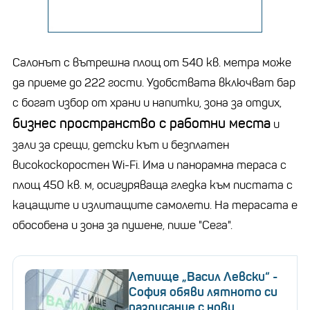
Салонът с вътрешна площ от 540 кв. метра може
да приеме до 222 гости. Удобствата включват бар
с богат избор от храни и напитки, зона за отдих,
бизнес пространство с работни места
и
зали за срещи, детски кът и безплатен
високоскоростен Wi-Fi. Има и панорамна тераса с
площ 450 кв. м, осигуряваща гледка към пистата с
кацащите и излитащите самолети. На терасата е
обособена и зона за пушене, пише "Сега".
Летище „Васил Левски“ -
София обяви лятното си
разписание с нови