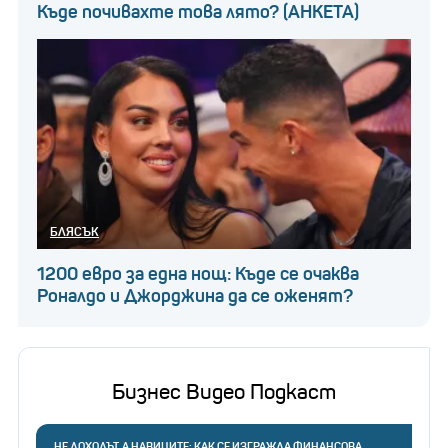
Къде почивахте това лято? (АНКЕТА)
БЛЯСЪК
1200 евро за една нощ: Къде се очаква
Роналдо и Джорджина да се оженят?
Бизнес Видео Подкаст
НЕ ДОХОДЪТ, А НАВИЦИТЕ: КАК СЕ ИЗГРАЖДА ФИНАНСОВА