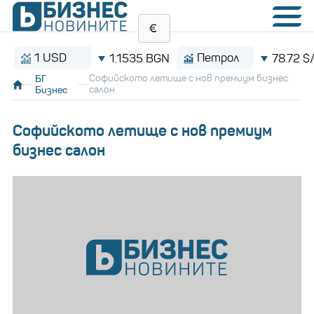
1 USD
Петрол
1.1535 BGN
78.72 $/баре
БГ
Софийското летище с нов премиум бизнес
Бизнес
салон
Софийското летище с нов премиум
бизнес салон