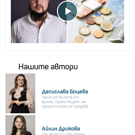
Нашите автори
Десислава Боцева
Част от вилата от
филма „Casino Royale“ на
езерото Комо се продава
Айлин Дрикова
От Apple до собствена