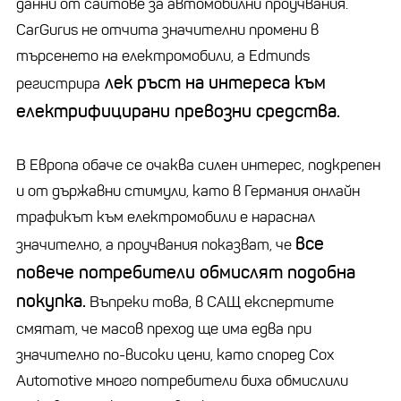
данни от сайтове за автомобилни проучвания.
CarGurus не отчита значителни промени в
търсенето на електромобили, а Edmunds
лек ръст на интереса към
регистрира
електрифицирани превозни средства.
В Европа обаче се очаква силен интерес, подкрепен
и от държавни стимули, като в Германия онлайн
трафикът към електромобили е нараснал
все
значително, а проучвания показват, че
повече потребители обмислят подобна
покупка.
Въпреки това, в САЩ експертите
смятат, че масов преход ще има едва при
значително по-високи цени, като според Cox
Automotive много потребители биха обмислили