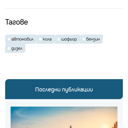
Тагове
автомобил
кола
шофьор
бензин
дизел
Последни публикации