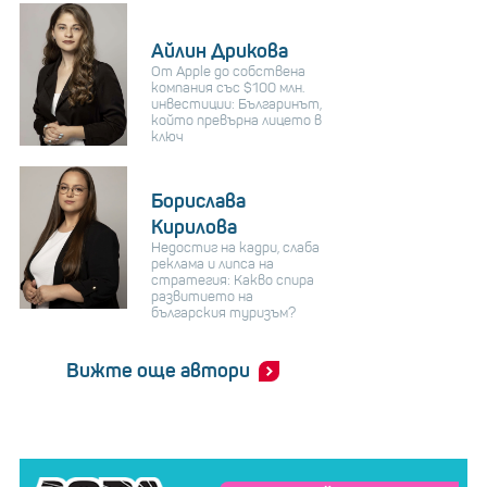
Айлин Дрикова
От Apple до собствена
компания със $100 млн.
инвестиции: Българинът,
който превърна лицето в
ключ
Борислава
Кирилова
Недостиг на кадри, слаба
реклама и липса на
стратегия: Какво спира
развитието на
българския туризъм?
Вижте още автори