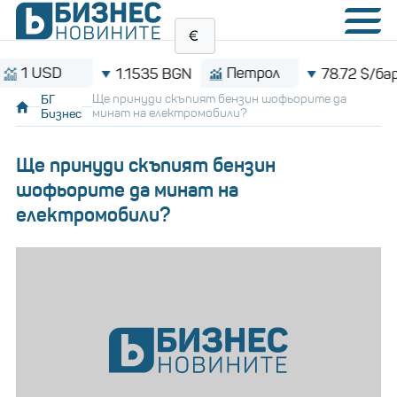
USD
Петрол
1.1535 BGN
78.72 $/барел
БГ
Ще принуди скъпият бензин шофьорите да
Бизнес
минат на електромобили?
Ще принуди скъпият бензин
шофьорите да минат на
електромобили?