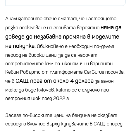
Анализаторите обаче смятат, че настоящото
няма да
рязко поскъпване на горивата вероятно
доведе до незабавна промяна в моделите
на покупка.
Обикновено е необходим по-дълъг
период на високи цени, за да се насочат
потребителите към по-икономични варианти.
Кевин Робъртс от платформата CarGurus посочва,
САЩ праг от около 4 долара
че в
за галон
може да бъде ключов, както се е случило при
петролния шок през 2022 г.
Засега по-високите цени на бензина не оказват
сериозно влияние върху купувачите в САЩ, според