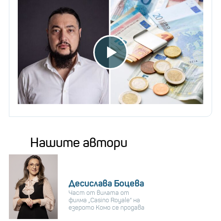
Нашите автори
Десислава Боцева
Част от вилата от
филма „Casino Royale“ на
езерото Комо се продава