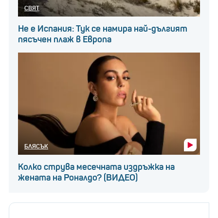
СВЯТ
Не е Испания: Тук се намира най-дългият
пясъчен плаж в Европа
БЛЯСЪК
Колко струва месечната издръжка на
жената на Роналдо? (ВИДЕО)