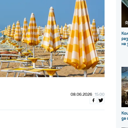
Ф
Кол
ра
на 
08.06.2026
15:00
С
Кои
да