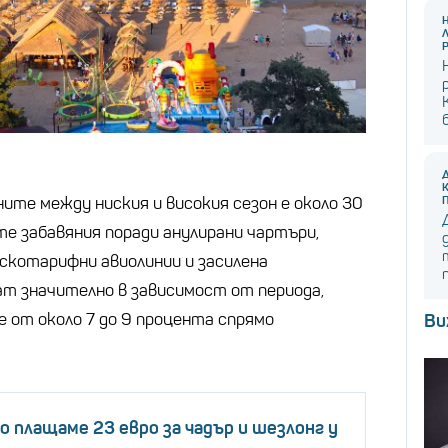
ните между ниския и високия сезон е около 30
те забавяния поради анулирани чартъри,
скотарифни авиолинии и засилена
т значително в зависимост от периода,
е от около 7 до 9 процента спрямо
Ви
о плащаме 23 евро за чадър и шезлонг у