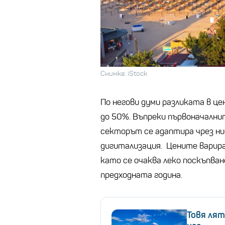
Снимка: iStock
По негови думи разликата в це
до 50%. Въпреки първоначални
секторът се адаптира чрез ни
дигитализация. Цените варира
като се очаква леко поскъпван
предходната година.
Товя лят