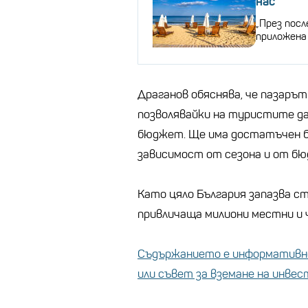
нас
„През пос
приложена 
Драганов обяснява, че пазаръ
позволявайки на туристите д
бюджет. Ще има достатъчен бро
зависимост от сезона и от бю
Като цяло България запазва с
привличаща милиони местни и
Съдържанието е информативно
или съвет за вземане на инве