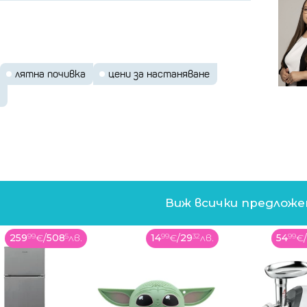
лятна почивка
цени за настаняване
Виж всички предлож
259
99
€
/
508
5
лв.
14
99
€
/
29
32
лв.
54
99
€