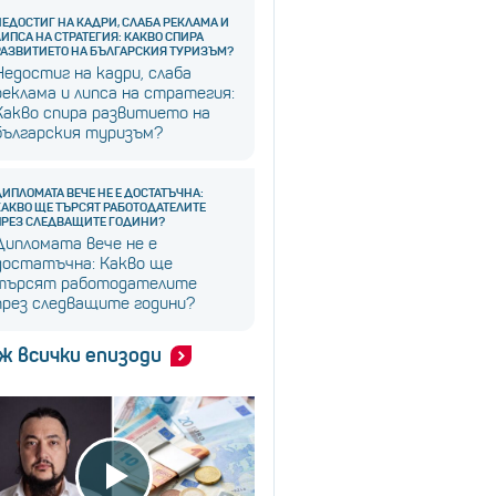
НЕДОСТИГ НА КАДРИ, СЛАБА РЕКЛАМА И
ЛИПСА НА СТРАТЕГИЯ: КАКВО СПИРА
РАЗВИТИЕТО НА БЪЛГАРСКИЯ ТУРИЗЪМ?
Недостиг на кадри, слаба
реклама и липса на стратегия:
Какво спира развитието на
българския туризъм?
ДИПЛОМАТА ВЕЧЕ НЕ Е ДОСТАТЪЧНА:
КАКВО ЩЕ ТЪРСЯТ РАБОТОДАТЕЛИТЕ
ПРЕЗ СЛЕДВАЩИТЕ ГОДИНИ?
Дипломата вече не е
достатъчна: Какво ще
търсят работодателите
през следващите години?
ж всички епизоди