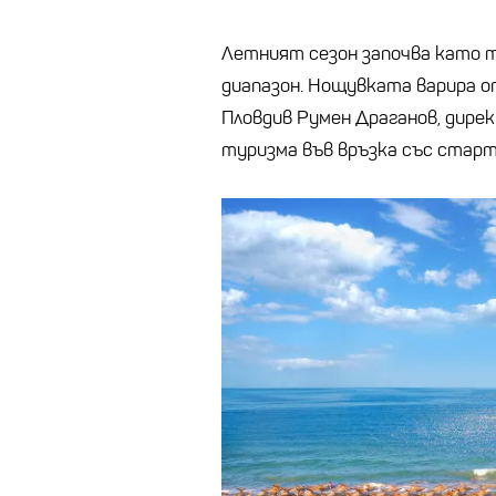
Летният сезон започва като та
диапазон. Нощувката варира от
Пловдив Румен Драганов, дирек
туризма във връзка със старта