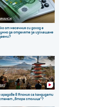
ИНАНСИ
ко от месечния си доход е
зумно да отделяте за изплащане
заеми?
ВЯТ
 градове в Япония са кандидати
 станат „втора столица“?