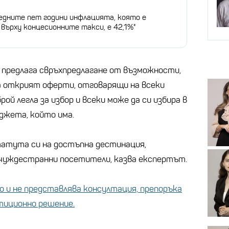
ледните пет години инфлацията, която е
върху концесионните такси, е 42,1%"
т предлага свръхпредлагане от възможности,
а открият оферти, отговарящи на всеки
й легла за избор и всеки може да си избира в
джета, който има.
татута си на достъпна дестинация,
 чуждестранни посетители, казва експертът.
 и не представлява консултация, препоръка
стиционно решение.