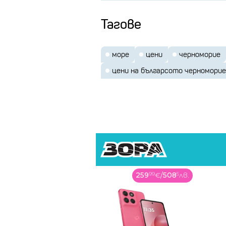
Тагове
море
цени
черноморие
цени на българсото черноморие
259
99
€
/
508
5
лв.