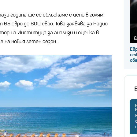
зи година ще се сблъскаме с цени в голям
 65 евро до 600 евро. Това заявява за Радио
тор на Институца за анализи и оценка в
С
 на новия летен сезон.
Ев
не
об
Н