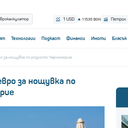
врокалкулатор
ят
Технологии
Пoдкаст
Финанси
Имоти
Блясък
ро за нощувка по родното Черноморие
евро за нощувка по
рие