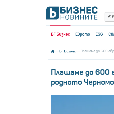
Е
БГ Бизнес
Еврото
ESG
Св
БГ Бизнес
Плащаме до 600 ев
Плащаме до 600 
родното Черномо