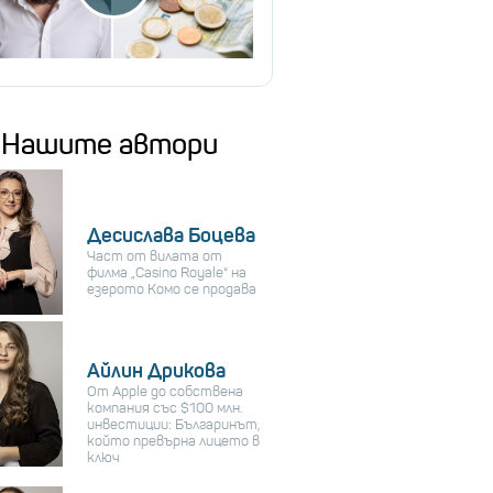
Нашите автори
Десислава Боцева
Част от вилата от
филма „Casino Royale“ на
езерото Комо се продава
Айлин Дрикова
От Apple до собствена
компания със $100 млн.
инвестиции: Българинът,
който превърна лицето в
ключ