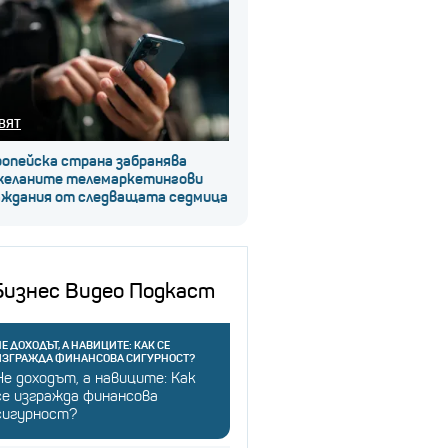
ВЯТ
ропейска страна забранява
желаните телемаркетингови
аждания от следващата седмица
Бизнес Видео Подкаст
Е ДОХОДЪТ, А НАВИЦИТЕ: КАК СЕ
ИЗГРАЖДА ФИНАНСОВА СИГУРНОСТ?
Не доходът, а навиците: Как
се изгражда финансова
сигурност?