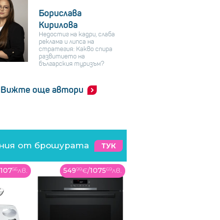
Борислава
Кирилова
Недостиг на кадри, слаба
реклама и липса на
стратегия: Какво спира
развитието на
българския туризъм?
Вижте още автори
ения от брошурата
ТУК
/
107
56
лв.
549
99
€
/
1075
69
лв.
249
99
€
/
488
94
лв.