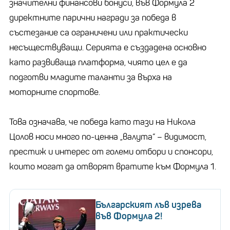
значителни финансови бонуси, във Формула 2
директните парични награди за победа в
състезание са ограничени или практически
несъществуващи. Серията е създадена основно
като развиваща платформа, чиято цел е да
подготви младите таланти за върха на
моторните спортове.
Това означава, че победа като тази на Никола
Цолов носи много по-ценна „валута“ – видимост,
престиж и интерес от големи отбори и спонсори,
които могат да отворят вратите към Формула 1.
Българският лъв изрева
във Формула 2!