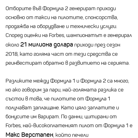
Отборите във Формула 2 генерират приходи
основно от такси на пилотите, спонсорства,
продажба на оборудване и технически услуги.
Според оценки на Forbes, шампионатът е генерирал
21 милиона долара
около
приходи през сезон
2018, като голяма част от тези средства се
реинвестират обратно в развитието на серията.
Разликите между Формула 1 и Формула 2 са много,
но ако говорим за пари, най-голямата разлика се
състои в това, че пилотите от Формула 1
получават заплащане. Като цяло заплатите и
бонусите им варират. По данни, цитирани от
Forbes, най-високоплатеният пилот от Формула 1 е
Макс Верстапен
, който печели