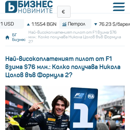
Петрол
Bitco
1.1554 BGN
76.23 $/барел
Най-високоплатеният пилот от F1 взима $76
БГ
млн.: Колко получава Никола Цолов във Формула
Бизнес
2?
Най-високоплатеният пилот от F1
взима $76 млн.: Колко получава Никола
Цолов във Формула 2?