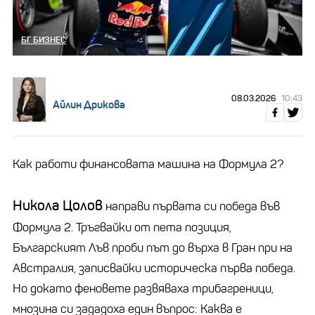
БГ БИЗНЕС
08.03.2026
10:43
Айлин Дрикова
Как работи финансовата машина на Формула 2?
Никола Цолов
направи първата си победа във
Формула 2. Тръгвайки от пета позиция,
Българският Лъв проби път до върха в Гран при на
Австралия, записвайки историческа първа победа.
Но докато феновете развяваха трибагреници,
мнозина си зададоха един въпрос: Каква е