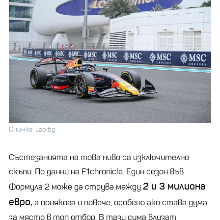
Снимка: Lap.bg
Състезанията на това ниво са изключително
скъпи. По данни на F1chronicle. Един сезон във
2 и 3 милиона
Формула 2 може да струва между
евро,
а понякога и повече, особено ако става дума
за място в топ отбор. В тази сума влизат