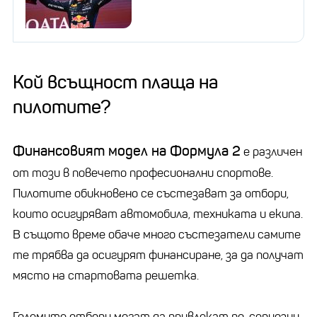
Кой всъщност плаща на
пилотите?
Финансовият модел на Формула 2
е различен
от този в повечето професионални спортове.
Пилотите обикновено се състезават за отбори,
които осигуряват автомобила, техниката и екипа.
В същото време обаче много състезатели самите
те трябва да осигурят финансиране, за да получат
място на стартовата решетка.
Големите отбори могат да привлекат по-сериозни