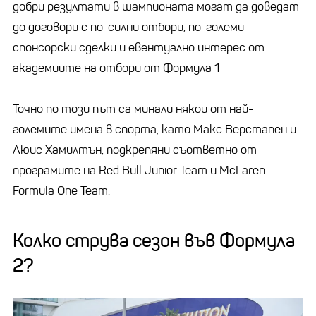
добри резултати в шампионата могат да доведат
до договори с по-силни отбори, по-големи
спонсорски сделки и евентуално интерес от
академиите на отбори от Формула 1
Точно по този път са минали някои от най-
големите имена в спорта, като Макс Верстапен и
Люис Хамилтън, подкрепяни съответно от
програмите на Red Bull Junior Team и McLaren
Formula One Team.
Колко струва сезон във Формула
2?