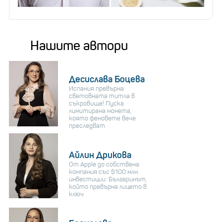
Нашите автори
Десислава Боцева
Испания превърна
световната титла в
съкровище! Пуска
лимитирана монета,
която феновете вече
преследват
Айлин Дрикова
От Apple до собствена
компания със $100 млн.
инвестиции: Българинът,
който превърна лицето в
ключ