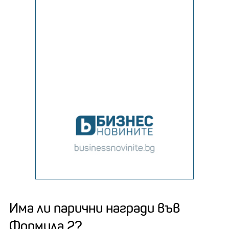
Има ли парични награди във
Формула 2?