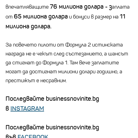
76 милиона долара - з
впечатляващите
аплата
65 милиона долара
11
от
и бонуси в размер на
милиона долара.
За повечето пилоти от Формула 2 истинската
награда не е чекът след състезанието, а шансът
да стигнат до Формула 1. Там вече заплатите
могат да достигнат милиони долари годишно, а
престижът е несравним.
Последвайте businessnovinite.bg
в
INSTAGRAM
Последвайте businessnovinite.bg
във
FACEBOOK