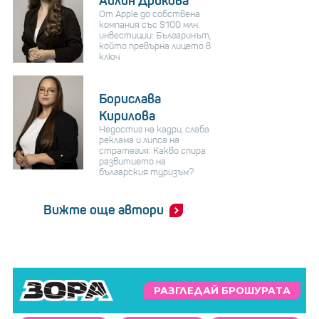
Айлин Дрикова
От Apple до собствена
компания със $100 млн.
инвестиции: Българинът,
който превърна лицето в
ключ
Борислава
Кирилова
Недостиг на кадри, слаба
реклама и липса на
стратегия: Какво спира
развитието на
българския туризъм?
Вижте още автори
РАЗГЛЕДАЙ БРОШУРАТА