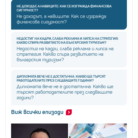
НЕ ДОХОДЪТ, А НАВИЦИТЕ: КАК СЕ ИЗГРАЖДА ФИНАНСОВА
СИГУРНОСТ?
Не доходът, а навиците: Как се изгражда
финансова сигурност?
НЕДОСТИГ НА КАДРИ, СЛАБА РЕКЛАМА И ЛИПСА НА СТРАТЕГИЯ:
КАКВО СПИРА РАЗВИТИЕТО НА БЪЛГАРСКИЯ ТУРИЗЪМ?
Недостиг на кадри, слаба реклама и липса на
стратегия: Какво спира развитието на
българския туризъм?
ДИПЛОМАТА ВЕЧЕ НЕ Е ДОСТАТЪЧНА: КАКВО ЩЕ ТЪРСЯТ
РАБОТОДАТЕЛИТЕ ПРЕЗ СЛЕДВАЩИТЕ ГОДИНИ?
Дипломата вече не е достатъчна: Какво ще
търсят работодателите през следващите
години?
Виж всички епизоди