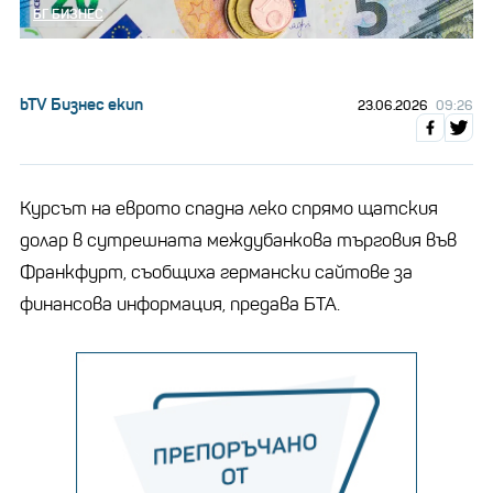
БГ БИЗНЕС
bTV Бизнес екип
23.06.2026
09:26
Курсът на еврото спадна леко спрямо щатския
долар в сутрешната междубанкова търговия във
Франкфурт, съобщиха германски сайтове за
финансова информация, предава БТА.