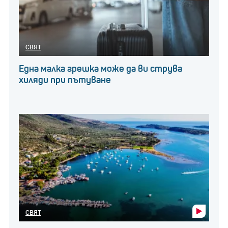
СВЯТ
Една малка грешка може да ви струва
хиляди при пътуване
СВЯТ