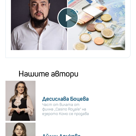
Нашите автори
Десислава Боцева
Част от вилата от
филма „Casino Royale“ на
езерото Комо се продава