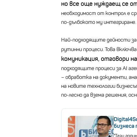
но все още нуждаещ се от
необходимост от контрол е ср
по-дълбокото му интегриране.
Най-подходящите дейности за
рутинни процеси. Това включв
комуникация, отговори на 
подходящите процеси за AI аг
– обработка на документи, ана
на новите технологии бизнесъ
по-лесно да взема решения, осн
Digital4
бизнеса 
"Тази год