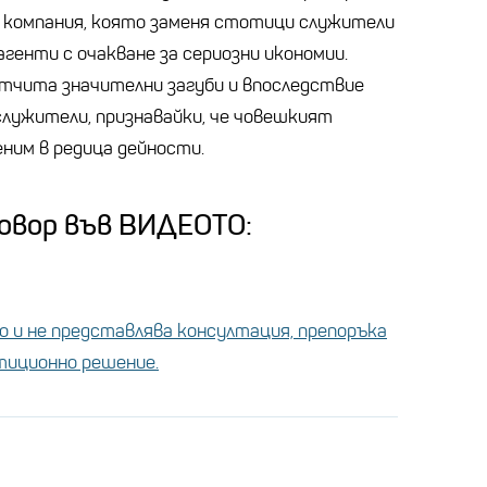
 компания, която заменя стотици служители
агенти с очакване за сериозни икономии.
тчита значителни загуби и впоследствие
лужители, признавайки, че човешкият
ним в редица дейности.
говор във ВИДЕОТО:
 и не представлява консултация, препоръка
стиционно решение.