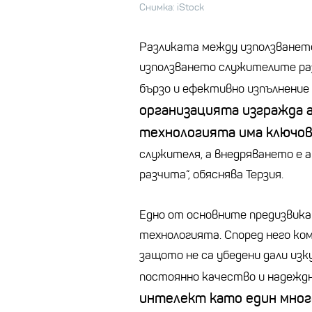
Снимка: iStock
Разликата между използването
използването служителите ра
бързо и ефективно изпълнение
организацията изгражда 
технологията има ключов
служителя, а внедряването е 
разчита“, обяснява Терзия.
Едно от основните предизвика
технологията. Според него ко
защото не са убедени дали из
постоянно качество и надежд
интелект като един мног