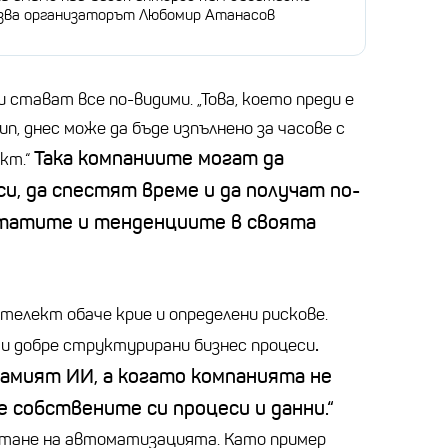
казва организаторът Любомир Атанасов
стават все по-видими. „Това, което преди е
п, днес може да бъде изпълнено за часове с
Така компаниите могат да
кт.“
, да спестят време и да получат по-
лтатите и тенденциите в своята
телект обаче крие и определени рискове.
.
 и добре структурирани бизнес процеси
самият ИИ, а когато компанията не
 собствените си процеси и данни.“
итане на автоматизацията. Като пример