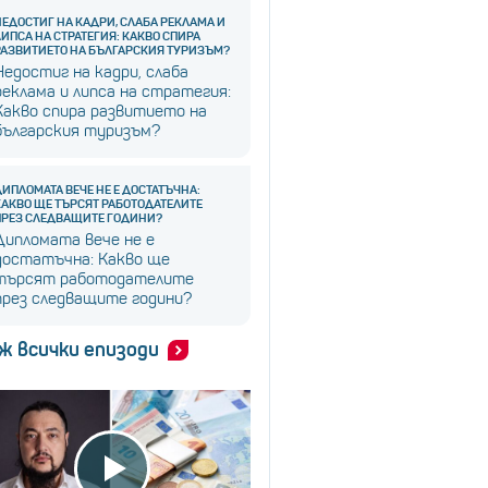
НЕДОСТИГ НА КАДРИ, СЛАБА РЕКЛАМА И
ЛИПСА НА СТРАТЕГИЯ: КАКВО СПИРА
РАЗВИТИЕТО НА БЪЛГАРСКИЯ ТУРИЗЪМ?
Недостиг на кадри, слаба
реклама и липса на стратегия:
Какво спира развитието на
българския туризъм?
ДИПЛОМАТА ВЕЧЕ НЕ Е ДОСТАТЪЧНА:
КАКВО ЩЕ ТЪРСЯТ РАБОТОДАТЕЛИТЕ
ПРЕЗ СЛЕДВАЩИТЕ ГОДИНИ?
Дипломата вече не е
достатъчна: Какво ще
търсят работодателите
през следващите години?
ж всички епизоди