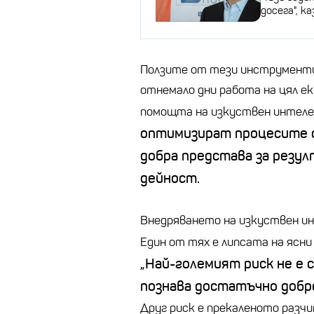
досега", 
Ползите от тези инструменти 
отнемало дни работа на цял еки
помощта на изкуствен интеле
оптимизират процесите си
добра представа за резу
дейност.
Внедряването на изкуствен ин
Един от тях е липсата на ясни
„Най-големият риск не е 
познава достатъчно добре
Друг риск е прекаленото разч