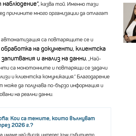
 наблюдение“,
казва той. Именно тази
ед причините много организации да отлагат
 автоматизация са повтарящите се и
обработка на документи, клиентска
а
запитвания и анализ на данни.
„Най-
енти са монотонните и повтарящи се задачи
лизи и клиентска комуникация.“ Благодарение
т може да получава по-бързо информация и
овани на реални данни.
Sofia: Кои са темите, които вълнуват
през 2026 г.?
ина имаме най-висок интерес към събитието