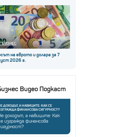
Г БИЗНЕС
сът на еврото и долара за 7
уст 2026 г.
Бизнес Видео Подкаст
Е ДОХОДЪТ, А НАВИЦИТЕ: КАК СЕ
ИЗГРАЖДА ФИНАНСОВА СИГУРНОСТ?
Не доходът, а навиците: Как
се изгражда финансова
сигурност?