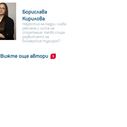
Борислава
Кирилова
Недостиг на кадри, слаба
реклама и липса на
стратегия: Какво спира
развитието на
българския туризъм?
Вижте още автори