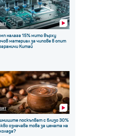
ВЯТ
ъмп налага 15% мито върху
чов материал за чипове в опит
 ограничи Китай
ВЯТ
шниците поскъпват с близо 30%
акво означава това за цената на
колада?