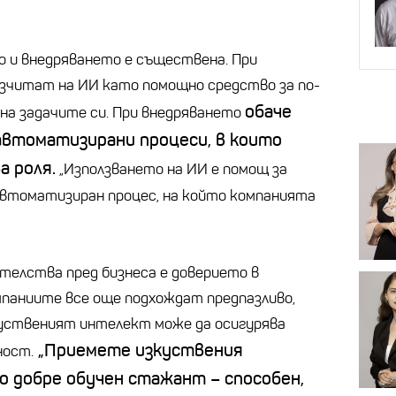
 и внедряването е съществена. При
зчитат на ИИ като помощно средство за по-
обаче
 на задачите си. При внедряването
автоматизирани процеси, в които
а роля.
„Използването на ИИ е помощ за
автоматизиран процес, на който компанията
телства пред бизнеса е доверието в
мпаниите все още подхождат предпазливо,
куственият интелект може да осигурява
„Приемете изкуствения
ност.
о добре обучен стажант – способен,