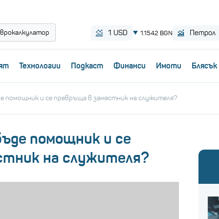
врокалкулатор
ят
Технологии
Пoдкаст
Финанси
Имоти
Блясък
ъде помощник и се превръща в заместник на служителя?
 бъде помощник и се
стник на служителя?