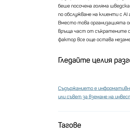
беше посочена голяма шведска
по обслужване на клиенти с AI 
Вместо това организацията о
връща част от съкратените с
фактор все още остава незаме
Гледайте целия раз
Съдържанието е информативно
или съвет за вземане на инве
Тагове