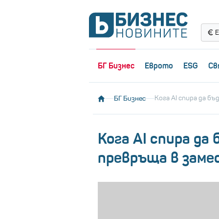
Е
БГ Бизнес
Еврото
ESG
Св
БГ Бизнес
Кога AI спира да б
Кога AI спира да
превръща в заме