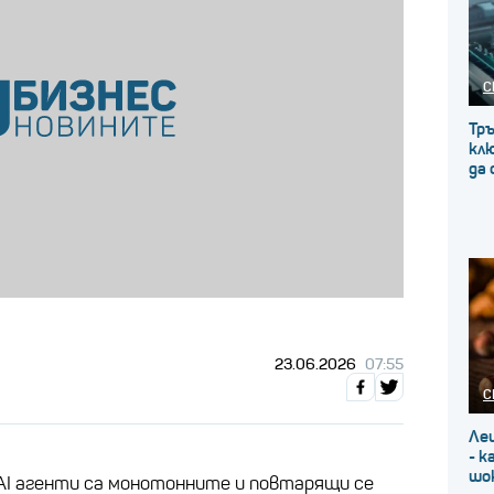
С
Тр
клю
да
23.06.2026
07:55
С
Ле
- к
шо
AI агенти са монотонните и повтарящи се