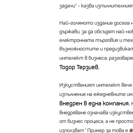
задачи“ - казва изпълнителният
Най-голямото издание досега 
държави, за да обсъдят най-н
електронната търговия и техн
възможностите и предизвикат
интелект в бизнеса, разговар
Тодор Терзиев.
Изкуственият интелект вече 
изпълнение на ежедневните им 
внедрен в една компания.
К
внедряване означава изкуств
от бизнес процеса, а не прос
а
използват.“ Пример за това е