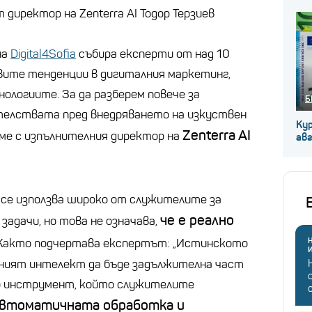
 директор на Zenterra AI Тодор Терзиев
на
Digital4Sofia
събира експерти от над 10
овите тенденции в дигиталния маркетинг,
ологиите. За да разберем повече за
Б
елствата пред внедряването на изкуствен
Кур
Zenterra AI
яме с изпълнителния директор на
авг
се използва широко от служителите за
че е реално
задачи, но това не означава,
Н
акто подчертава експертът: „Истинското
еният интелект да бъде задължителна част
то инструмент, който служителите
втоматичната обработка и