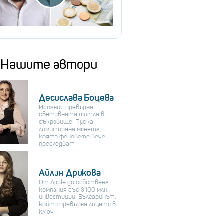
Нашите автори
Десислава Боцева
Испания превърна
световната титла в
съкровище! Пуска
лимитирана монета,
която феновете вече
преследват
Айлин Дрикова
От Apple до собствена
компания със $100 млн.
инвестиции: Българинът,
който превърна лицето в
ключ