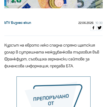
БГ БИЗНЕС
bTV Бизнес екип
22.06.2026
10:30
Курсът на еврото леко спадна спрямо щатския
долар в сутрешната междубанкова търговия във
Франкфурт, съобщиха германски сайтове за
финансова информация, предава БТА.