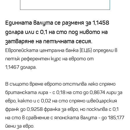
Единната валута се разменя за 1,1458
долара или с 0,1 на сто под нивото на
затваряне на петъчната сесия.
Европейската централна банка (ЕЦБ) определи в
петък референтен курс на еврото от
1,1467 долара.
В същото време еврото отстъпва леко спрямо
британската лира - с 0,18 на сто до 0,8674 лири за
евро, както и с 0,02 на сто спрямо швейцарския
франк до 0,9258 франка за евро, но поскъпва с 0,1
на сто в сравнение с японската валута - до 185,177
йени за евро.