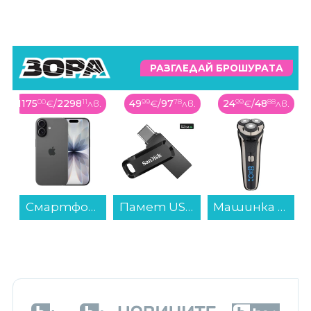
РАЗГЛЕДАЙ БРОШУРАТА
1175
00
€
/
2298
11
лв.
49
99
€
/
97
78
лв.
24
99
€
/
48
88
лв.
Смартфон Apple iPhone 17 512GB Black mg6p4 , 512 GB, 8 GB...
Памет USB SanDisk Ultra Dual USB-C/USB 3.1 256GB SDDDC3-256G-G46...
Машинка за бръснене Finlux FRS-5501...