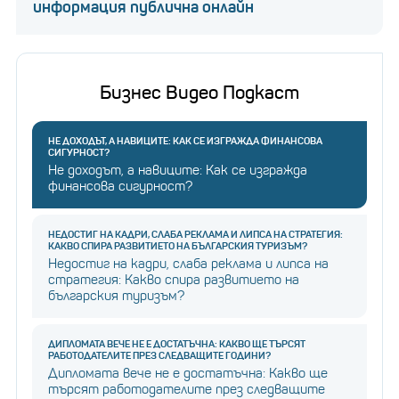
информация публична онлайн
Бизнес Видео Подкаст
НЕ ДОХОДЪТ, А НАВИЦИТЕ: КАК СЕ ИЗГРАЖДА ФИНАНСОВА
СИГУРНОСТ?
Не доходът, а навиците: Как се изгражда
финансова сигурност?
НЕДОСТИГ НА КАДРИ, СЛАБА РЕКЛАМА И ЛИПСА НА СТРАТЕГИЯ:
КАКВО СПИРА РАЗВИТИЕТО НА БЪЛГАРСКИЯ ТУРИЗЪМ?
Недостиг на кадри, слаба реклама и липса на
стратегия: Какво спира развитието на
българския туризъм?
ДИПЛОМАТА ВЕЧЕ НЕ Е ДОСТАТЪЧНА: КАКВО ЩЕ ТЪРСЯТ
РАБОТОДАТЕЛИТЕ ПРЕЗ СЛЕДВАЩИТЕ ГОДИНИ?
Дипломата вече не е достатъчна: Какво ще
търсят работодателите през следващите