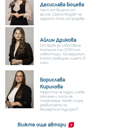
Десислава Боцева
Част от вилата от
филма „Casino Royale“ на
езерото Комо се продава
Айлин Дрикова
От Apple до собствена
компания със $100 млн.
инвестиции: Българинът,
който превърна лицето в
ключ
Борислава
Кирилова
Недостиг на кадри, слаба
реклама и липса на
стратегия: Какво спира
развитието на
българския туризъм?
Вижте още автори