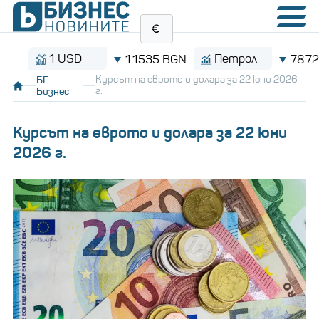
1 USD
Петрол
1.1535 BGN
78.72 $/б
БГ
Курсът на еврото и долара за 22 юни 2026
Бизнес
г.
Курсът на еврото и долара за 22 юни
2026 г.