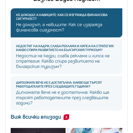
НЕ ДОХОДЪТ, А НАВИЦИТЕ: КАК СЕ ИЗГРАЖДА ФИНАНСОВА
СИГУРНОСТ?
Не доходът, а навиците: Как се изгражда
финансова сигурност?
НЕДОСТИГ НА КАДРИ, СЛАБА РЕКЛАМА И ЛИПСА НА СТРАТЕГИЯ:
КАКВО СПИРА РАЗВИТИЕТО НА БЪЛГАРСКИЯ ТУРИЗЪМ?
Недостиг на кадри, слаба реклама и липса на
стратегия: Какво спира развитието на
българския туризъм?
ДИПЛОМАТА ВЕЧЕ НЕ Е ДОСТАТЪЧНА: КАКВО ЩЕ ТЪРСЯТ
РАБОТОДАТЕЛИТЕ ПРЕЗ СЛЕДВАЩИТЕ ГОДИНИ?
Дипломата вече не е достатъчна: Какво ще
търсят работодателите през следващите
години?
Виж всички епизоди