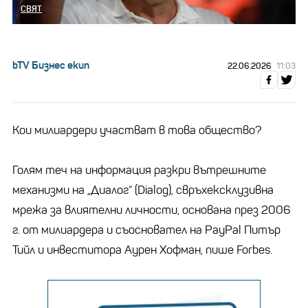
СВЯТ
bTV Бизнес екип
22.06.2026
11:03
Кои милиардери участват в това общество?
Голям теч на информация разкри вътрешните
механизми на „Диалог“ (Dialog), свръхексклузивна
мрежа за влиятелни личности, основана през 2006
г. от милиардера и съосновател на PayPal Питър
Тийл и инвеститора Аурен Хофман, пише Forbes.