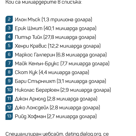
Кои са милиардерите в списъка:
Илон Мъск (1,3 трилиона долара)
Ерик Шмит (40,1 милиарда долара)
Питър Тийл (27,8 милиарда долара)
Хенри Кравис (12,2 милиарда долара)
Маркос Галперин (6,8 милиарда долара)
Майк Кенън-Брукс (7,7 милиарда долара)
Скот Кук (4,4 милиарда долара)
Бари Стърнлихт (3,1 милиарда долара)
Николас Бергрюен (2,9 милиарда долара)
Джон Арнолд (2,8 милиарда долара)
Джо Лонсдейл (2,8 милиарда долара)
Рийд Хофман (2,7 милиарда долара)
Специализиран уебсайт, dating.dialog.org, се