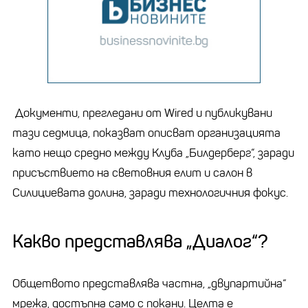
Документи, прегледани от Wired и публикувани
тази седмица, показват описват организацията
като нещо средно между Клуба „Билдерберг“, заради
присъствието на световния елит и салон в
Силициевата долина, заради технологичния фокус.
Какво представлява „Диалог“?
Общетвото представлява частна, „двупартийна“
мрежа, достъпна само с покани. Целта е