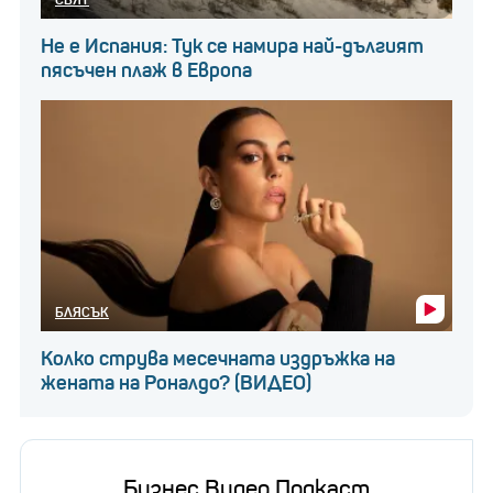
Не е Испания: Тук се намира най-дългият
пясъчен плаж в Европа
БЛЯСЪК
Колко струва месечната издръжка на
жената на Роналдо? (ВИДЕО)
Бизнес Видео Подкаст