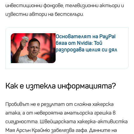
инвестиционни фондове, телевизионни актьори и
известни автори на бестселъри.
Основателят на PayPal
бяга от Nvidia: Той
разпродава целия си дял
Как е изтекла информацията?
Пробивът не е резултат от сложна хакерска
атака, а от невероятна аматьорска грешка в
сигурността. Швейцарската хакерка-активистка
Мая Арсън Краймю забелязва гафа. Данните на