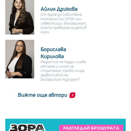
Айлин Дрикова
От Apple до собствена
компания със $100 млн.
инвестиции: Българинът,
който превърна лицето в
ключ
Борислава
Кирилова
Недостиг на кадри, слаба
реклама и липса на
стратегия: Какво спира
развитието на
българския туризъм?
Вижте още автори
РАЗГЛЕДАЙ БРОШУРАТА