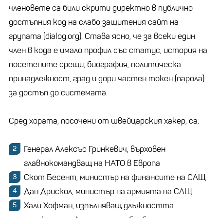
членовете са били скрити директно в публично
достъпния код на слабо защитения сайт на
групата (dialog.org). Става ясно, че за всеки един
член в кода е имало профил със статус, история на
посетените срещи, биография, политическа
принадлежност, град и дори частен токен (парола)
за достъп до системата.
Сред хората, посочени от швейцарския хакер, са:
Генерал Алексъс Гринкевич, върховен
главнокомандващ на НАТО в Европа
Скот Бесент, министър на финансите на САЩ
Дан Дрискол, министър на армията на САЩ
Хали Хофман, изпълняващ длъжността