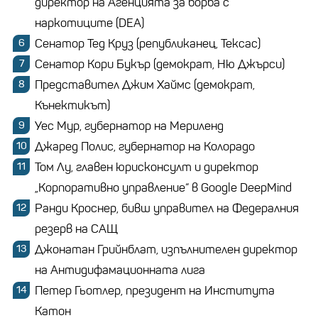
директор на Агенцията за борба с
наркотиците (DEA)
Сенатор Тед Круз (републиканец, Тексас)
Сенатор Кори Букър (демократ, Ню Джърси)
Представител Джим Хаймс (демократ,
Кънектикът)
Уес Мур, губернатор на Мериленд
Джаред Полис, губернатор на Колорадо
Том Лу, главен юрисконсулт и директор
„Корпоративно управление“ в Google DeepMind
Ранди Кроснер, бивш управител на Федералния
резерв на САЩ
Джонатан Грийнблат, изпълнителен директор
на Антидифамационната лига
Петер Гьотлер, президент на Института
Катон