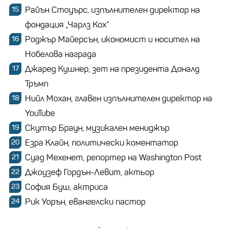
Райън Стоуърс, изпълнителен директор на
фондация „Чарлз Кох“
Роджър Майерсън, икономист и носител на
Нобелова награда
Джаред Кушнер, зет на президента Доналд
Тръмп
Нийл Мохан, главен изпълнителен директор на
YouTube
Скутър Браун, музикален мениджър
Езра Клайн, политически коментатор
Суад Мехенет, репортер на Washington Post
Джоузеф Гордън-Левит, актьор
София Буш, актриса
Рик Уорън, евангелски пастор