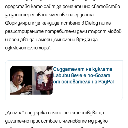
представя като сайт за романтично сватовство
за заинтересовани членове на групата.
Формулярът за кандидатстване в Dialog пита
регистрираните потребители дали търсят любов
и обещава да намери „смислени връзки за
изключителни хора“.
Създателят на куклата
Labubu вече е по-богат
от основателя на PayPal
„Диалог“ поддържа почти несъществуващо
дигитално присъствие и членовете му рядко