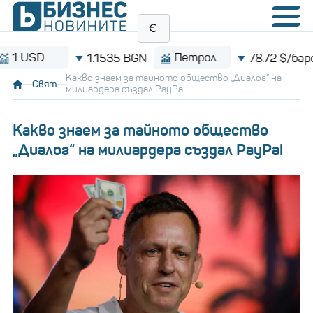
D
Петрол
1.1535 BGN
78.72 $/барел
Какво знаем за тайното общество „Диалог“ на
Свят
милиардера създал PayPal
Какво знаем за тайното общество
„Диалог“ на милиардера създал PayPal