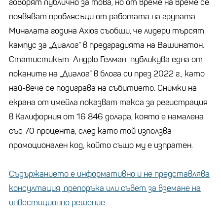
говорят публично за това, но от време на време се
появяват проблясъци от работата на групата.
Миналата година Axios съобщи, че лидери търсят
кампус за „Диалог“ в предградията на Вашингтон.
Статистикът Андрю Гелман публикува една от
поканите на „Диалог“ в блога си през 2022 г., като
най-вече се подиграва на събитието. Снимки на
екрана от имейла показват такса за регистрация
в Калифорния от 16 846 долара, която е намалена
със 70 процента, след като той използва
промоционален код, който също му е изпратен.
Съдържанието е информативно и не представлява
консултация, препоръка или съвет за вземане на
инвестиционно решение.