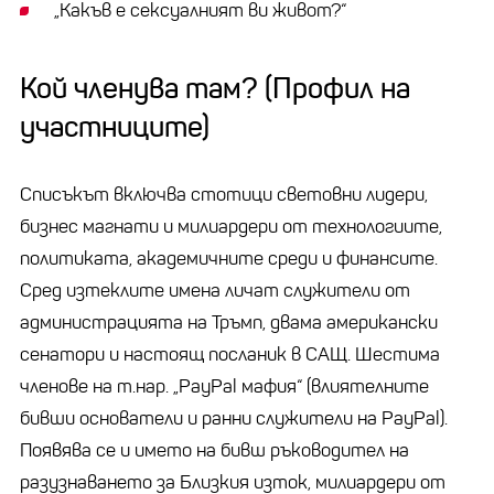
„Какъв е сексуалният ви живот?“
Кой членува там? (Профил на
участниците)
Списъкът включва стотици световни лидери,
бизнес магнати и милиардери от технологиите,
политиката, академичните среди и финансите.
Сред изтеклите имена личат служители от
администрацията на Тръмп, двама американски
сенатори и настоящ посланик в САЩ. Шестима
членове на т.нар. „PayPal мафия“ (влиятелните
бивши основатели и ранни служители на PayPal).
Появява се и името на бивш ръководител на
разузнаването за Близкия изток, милиардери от