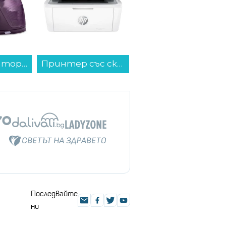
Парогенератор Philips PSG7200/30...
Принтер със скенер HP LASERJET MFP M140W 7MD72F 3 IN 1 , Лазерен...
Монитор ACER NITRO KG251QX0biip UM.KX1EE.005 , 24.50...
Последвайте
ни