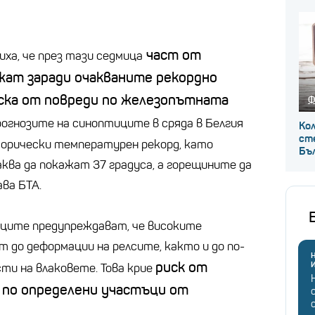
част от
ха, че през тази седмица
жат заради очакваните рекордно
ска от повреди по железопътната
Ф
огнозите на синоптиците в сряда в Белгия
Кол
сте
торически температурен рекорд, като
Бъ
ква да покажат 37 градуса, а горещините да
ава БТА.
ците предупреждават, че високите
 до деформации на релсите, както и до по-
Н
риск от
ти на влаковете. Това крие
 по определени участъци от