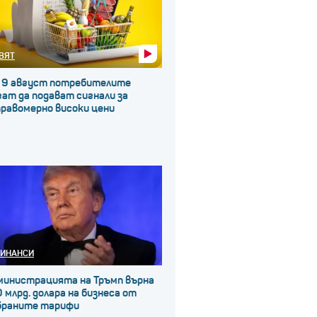
ВЯТ
 9 август потребителите
ат да подават сигнали за
правомерно високи цени
ИНАНСИ
министрацията на Тръмп върна
 млрд. долара на бизнеса от
браните тарифи