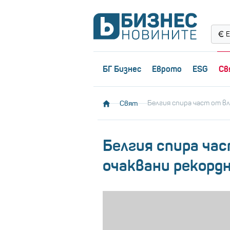
Е
БГ Бизнес
Еврото
ESG
Св
Свят
Белгия спира част от в
Белгия спира ча
очаквани рекорд