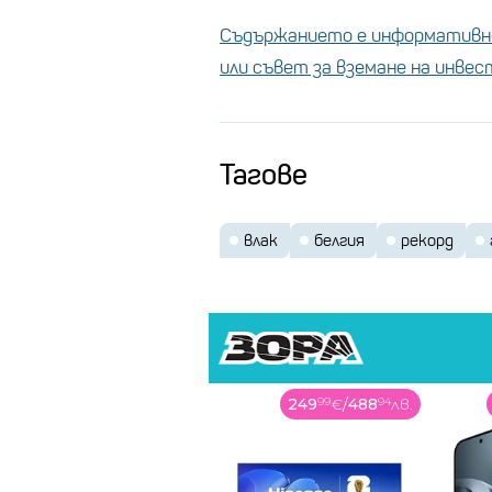
Съдържанието е информативно
или съвет за вземане на инве
Тагове
влак
белгия
рекорд
519
99
€
/
1017
02
лв.
249
99
€
/
488
94
лв.