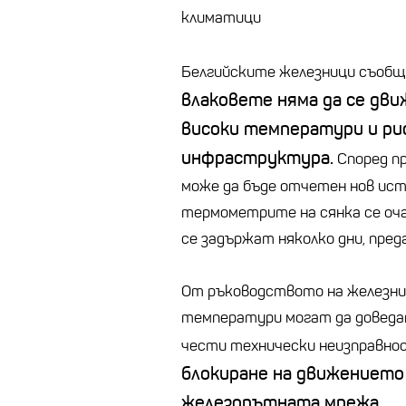
климатици
Белгийските железници съобщи
влаковете няма да се дви
високи температури и ри
инфраструктура.
Според пр
може да бъде отчетен нов ис
термометрите на сянка се оча
се задържат няколко дни, пред
От ръководството на железни
температури могат да доведат
чести технически неизправнос
блокиране на движението
железопътната мрежа.