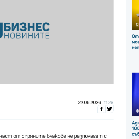
С
От
мог
не
22.06.2026
11:29
Ф
Ад
100
съ
част от спряните влакове не разполагат с