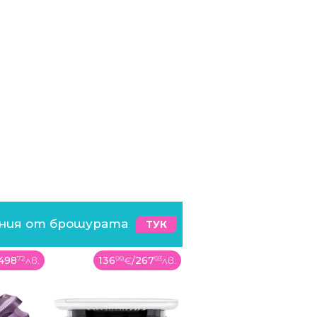
ения от брошурата
ТУК
498
72
лв.
136
99
€
/
267
93
лв.
105
99
€
/
207
3
лв.