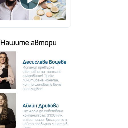
Нашите автори
Десислава Боцева
Испания превърна
световната титла в
съкровище! Пуска
лимитирана монета,
която феновете вече
преследват
Айлин Дрикова
От Apple до собствена
компания със $100 млн.
инвестиции: Българинът,
който превърна лицето в