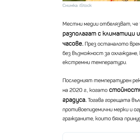
Снимка: iStock
Местни медии отбелязват, че
разполагат с климатици и
часове.
През останалото врем
без възможност за охлаждане, 
екстремни температури.
Последният температурен рек
стойности
на 2020 г., когато
градуса.
Тогава горещата въл
противоепидемични мерки и ог
гражданите, които бяха прину