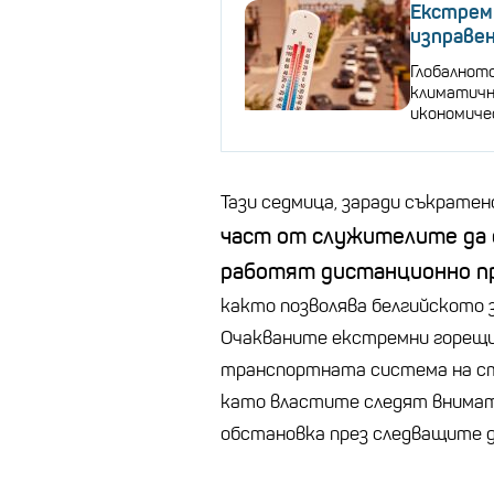
Екстремн
изправен
Глобалнот
климатичн
икономиче
Тази седмица, заради съкрате
част от служителите да 
работят дистанционно пр
както позволява белгийското
Очакваните екстремни горещи
транспортната система на ст
като властите следят внима
обстановка през следващите д