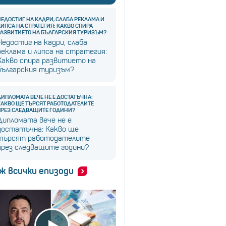
НЕДОСТИГ НА КАДРИ, СЛАБА РЕКЛАМА И
ЛИПСА НА СТРАТЕГИЯ: КАКВО СПИРА
РАЗВИТИЕТО НА БЪЛГАРСКИЯ ТУРИЗЪМ?
Недостиг на кадри, слаба
реклама и липса на стратегия:
Какво спира развитието на
българския туризъм?
ДИПЛОМАТА ВЕЧЕ НЕ Е ДОСТАТЪЧНА:
КАКВО ЩЕ ТЪРСЯТ РАБОТОДАТЕЛИТЕ
ПРЕЗ СЛЕДВАЩИТЕ ГОДИНИ?
Дипломата вече не е
достатъчна: Какво ще
търсят работодателите
през следващите години?
ж всички епизоди