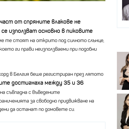
част от спряните влакове не
 се използват основно в пиковите
е те стоят на открито под силното слънце,
което ги прави неизползваеми при подобни
орд в Белгия беше регистриран през лятото
те достигнаха между 35 и 36
на съвпадна с въведените
раниченията за свободно придвижване на
дени да останат по домовете си.