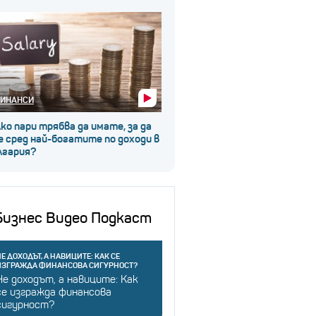
ИНАНСИ
ко пари трябва да имате, за да
 сред най-богатите по доходи в
лгария?
Бизнес Видео Подкаст
Е ДОХОДЪТ, А НАВИЦИТЕ: КАК СЕ
ИЗГРАЖДА ФИНАНСОВА СИГУРНОСТ?
Не доходът, а навиците: Как
се изгражда финансова
сигурност?