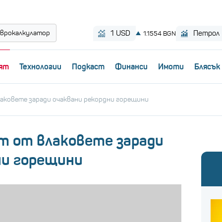
врокалкулатор
ят
Технологии
Пoдкаст
Финанси
Имоти
Блясък
лаковете заради очаквани рекордни горещини
ст от влаковете заради
ни горещини