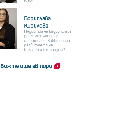
ключ
Борислава
Кирилова
Недостиг на кадри, слаба
реклама и липса на
стратегия: Какво спира
развитието на
българския туризъм?
Вижте още автори