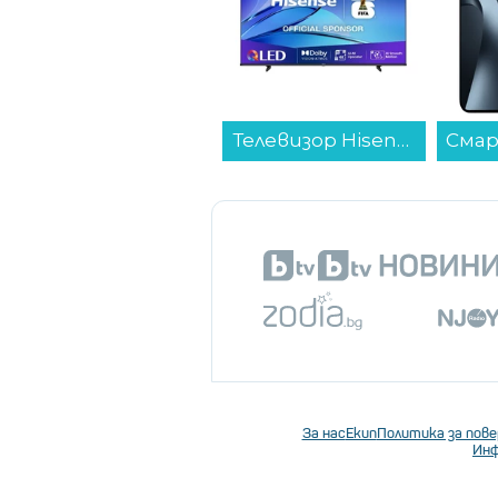
Хладилник с фризер Sharp SJ-NBA21DMDWE , 331 l, E , No Frost , Бял...
Телевизор Hisense 43E7Q , 109 см, 3840x2160 UHD-4K , 43 inch, QLED ...
За нас
Екип
Политика за пов
Инф