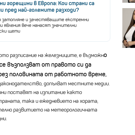
и горещини в Европа: Кои страни са
и пред най-големите разходи?
о затопляне и зачестяващите екстремни
и явления вече нанасят значителни
ски щети
о
ното разписание на железниците, е възможн
се възползват от правото си да
ез половината от работното време,
 законодателство, допълват местните медии.
ни поставят на изпитание както
раната, така и ежедневието на хората,
телно развитието на метеорологичната
ни.