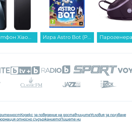
Смартфон Xiaomi 17T 512/12 BLACK MZB0NOMEU , 12 GB, 512 GB...
Игра Astro Bot (PS5)...
ерителност
Кодекс за поведение на доставчиците
Условия за ползване
ормация относно съдържанието
Пишете ни