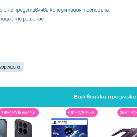
 и не представлява консултация, препоръка
стиционно решение.
горещина
Виж всички предлож
789
99
€
/
1545
09
лв.
49
90
€
/
97
6
лв.
254
99
€
/