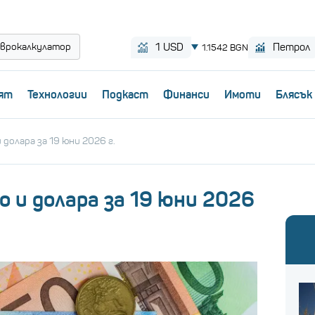
врокалкулатор
ят
Технологии
Пoдкаст
Финанси
Имоти
Блясък
долара за 19 юни 2026 г.
 и долара за 19 юни 2026