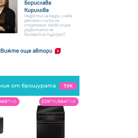
Борислава
Кирилова
Недостиг на кадри, слаба
реклама и липса на
стратегия: Какво спира
развитието на
българския туризъм?
Вижте още автори
ения от брошурата
ТУК
466
86
лв.
339
99
€
/
664
97
лв.
1529
00
€
/
2990
47
лв.