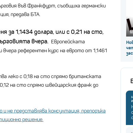
говия във Франкфурт, съобщиха германски
ция, предава БТА.
 за 1,1434 долара, или с 0,21 на сто,
Б
ърговията вчера.
Европейската
Нов
че
и вчера референтен курс на еврото от 1,1461
за
ва леко с 0,18 на сто спрямо британската
с 0,12 на сто спрямо швейцарския франк до
Н
 и не представлява консултация, препоръка
стиционно решение.