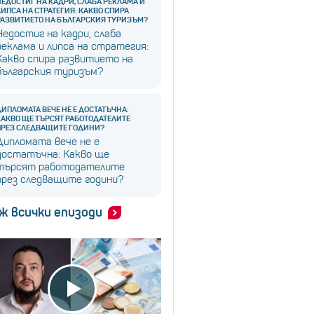
НЕДОСТИГ НА КАДРИ, СЛАБА РЕКЛАМА И
ЛИПСА НА СТРАТЕГИЯ: КАКВО СПИРА
РАЗВИТИЕТО НА БЪЛГАРСКИЯ ТУРИЗЪМ?
Недостиг на кадри, слаба
реклама и липса на стратегия:
Какво спира развитието на
българския туризъм?
ДИПЛОМАТА ВЕЧЕ НЕ Е ДОСТАТЪЧНА:
КАКВО ЩЕ ТЪРСЯТ РАБОТОДАТЕЛИТЕ
ПРЕЗ СЛЕДВАЩИТЕ ГОДИНИ?
Дипломата вече не е
достатъчна: Какво ще
търсят работодателите
през следващите години?
ж всички епизоди