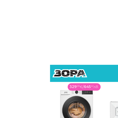
329
99
€
/
645
41
лв.