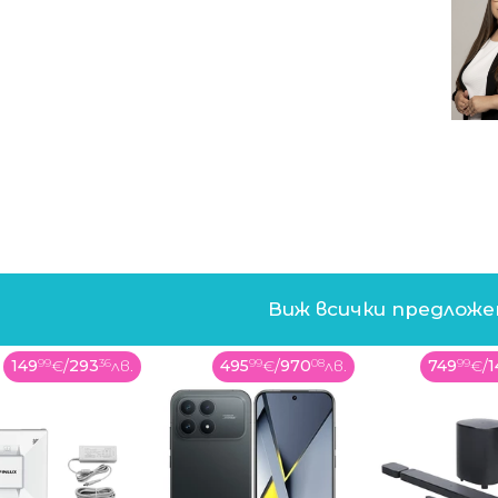
Виж всички предлож
149
99
€
/
293
36
лв.
495
99
€
/
970
08
лв.
749
99
€
/
1