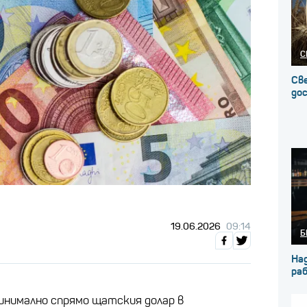
С
Св
до
19.06.2026
09:14
Б
На
ра
инимално спрямо щатския долар в