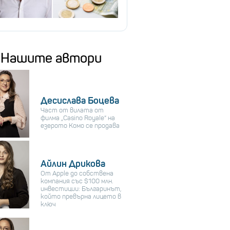
Нашите автори
Десислава Боцева
Част от вилата от
филма „Casino Royale“ на
езерото Комо се продава
Айлин Дрикова
От Apple до собствена
компания със $100 млн.
инвестиции: Българинът,
който превърна лицето в
ключ