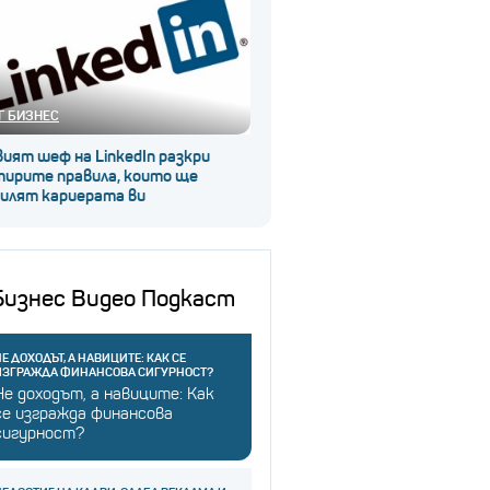
Г БИЗНЕС
ият шеф на LinkedIn разкри
тирите правила, които ще
силят кариерата ви
Бизнес Видео Подкаст
Е ДОХОДЪТ, А НАВИЦИТЕ: КАК СЕ
ИЗГРАЖДА ФИНАНСОВА СИГУРНОСТ?
Не доходът, а навиците: Как
се изгражда финансова
сигурност?