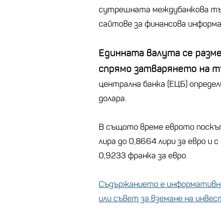
сутрешната междубанкова тър
сайтове за финансова информа
Единната валута се разменя
спрямо затварянето на т
централна банка (ЕЦБ) определ
долара.
В същото време еврото поскъп
лира до 0,8664 лири за евро и 
0,9233 франка за евро.
Съдържанието е информативно
или съвет за вземане на инве