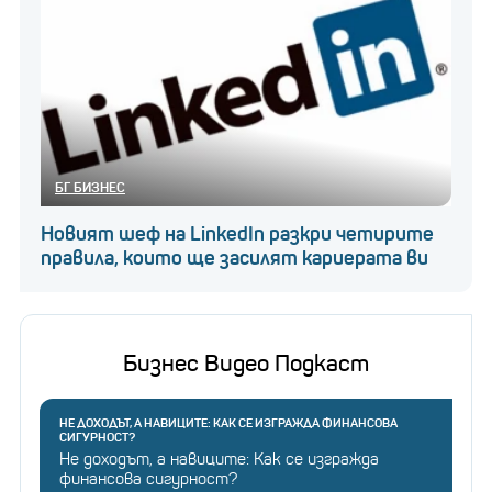
БГ БИЗНЕС
Новият шеф на LinkedIn разкри четирите
правила, които ще засилят кариерата ви
Бизнес Видео Подкаст
НЕ ДОХОДЪТ, А НАВИЦИТЕ: КАК СЕ ИЗГРАЖДА ФИНАНСОВА
СИГУРНОСТ?
Не доходът, а навиците: Как се изгражда
финансова сигурност?