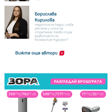
Борислава
Кирилова
Недостиг на кадри, слаба
реклама и липса на
стратегия: Какво спира
развитието на
българския туризъм?
Вижте още автори
РАЗГЛЕДАЙ БРОШУРАТА
399
99
€
/
782
32
лв.
598
99
€
/
1171
53
лв.
17
99
€
/
35
19
лв.