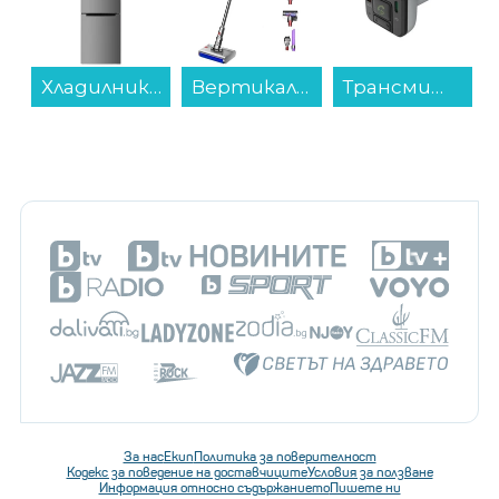
Хладилник с фризер Finlux FBN-391DX , 326 l, E , No Frost , Инокс...
Вертикална прахосмукачка Dyson V12s Detect Slim Submarine (485350-01)...
Трансмитер FM Hama 14169...
За нас
Екип
Политика за поверителност
Кодекс за поведение на доставчиците
Условия за ползване
Информация относно съдържанието
Пишете ни