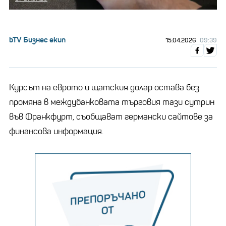
bTV Бизнес екип
15.04.2026
09:39
Курсът на еврото и щатския долар остава без
промяна в междубанковата търговия тази сутрин
във Франкфурт, съобщават германски сайтове за
финансова информация.