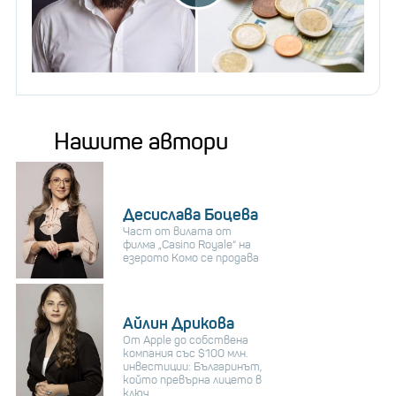
Нашите автори
Десислава Боцева
Част от вилата от
филма „Casino Royale“ на
езерото Комо се продава
Айлин Дрикова
От Apple до собствена
компания със $100 млн.
инвестиции: Българинът,
който превърна лицето в
ключ