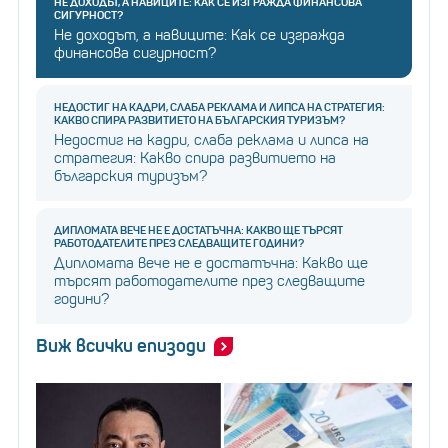
НЕ ДОХОДЪТ, А НАВИЦИТЕ: КАК СЕ ИЗГРАЖДА ФИНАНСОВА
СИГУРНОСТ?
Не доходът, а навиците: Как се изгражда
финансова сигурност?
НЕДОСТИГ НА КАДРИ, СЛАБА РЕКЛАМА И ЛИПСА НА СТРАТЕГИЯ:
КАКВО СПИРА РАЗВИТИЕТО НА БЪЛГАРСКИЯ ТУРИЗЪМ?
Недостиг на кадри, слаба реклама и липса на
стратегия: Какво спира развитието на
българския туризъм?
ДИПЛОМАТА ВЕЧЕ НЕ Е ДОСТАТЪЧНА: КАКВО ЩЕ ТЪРСЯТ
РАБОТОДАТЕЛИТЕ ПРЕЗ СЛЕДВАЩИТЕ ГОДИНИ?
Дипломата вече не е достатъчна: Какво ще
търсят работодателите през следващите
години?
Виж всички епизоди