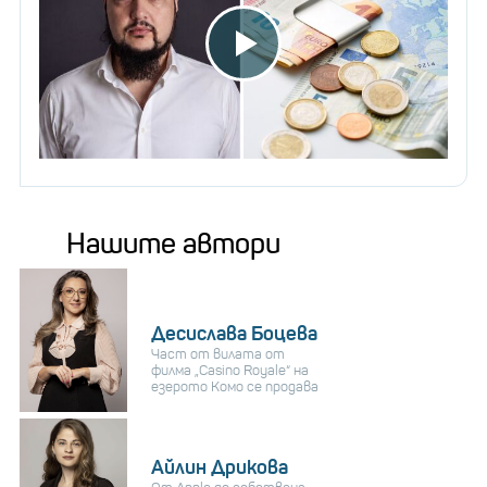
Нашите автори
Десислава Боцева
Част от вилата от
филма „Casino Royale“ на
езерото Комо се продава
Айлин Дрикова