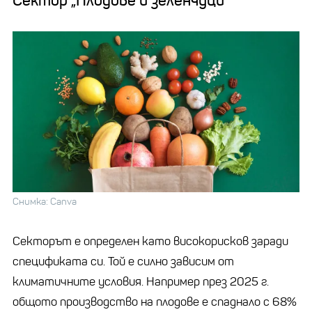
Сектор „Плодове и зеленчуци“
Снимка: Canva
Секторът е определен като високорисков заради
спецификата си. Той е силно зависим от
климатичните условия. Например през 2025 г.
общото производство на плодове е спаднало с 68%