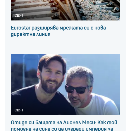
СВЯТ
Eurostar разширява мрежата си с нова
директна линия
СВЯТ
Отиде си бащата на Лионел Меси: Как той
помогна на сина си да изгради империя за