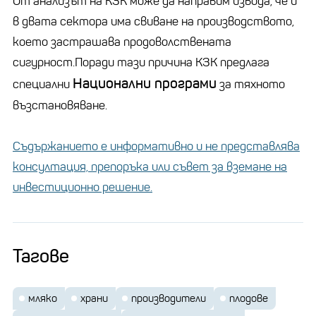
От анализът на КЗК може да направим извода, че и
в двата сектора има свиване на производството,
което застрашава продоволствената
сигурност.Поради тази причина КЗК предлага
Национални програми
специални
за тяхното
възстановяване.
Съдържанието е информативно и не представлява
консултация, препоръка или съвет за вземане на
инвестиционно решение.
Тагове
мляко
храни
производители
плодове