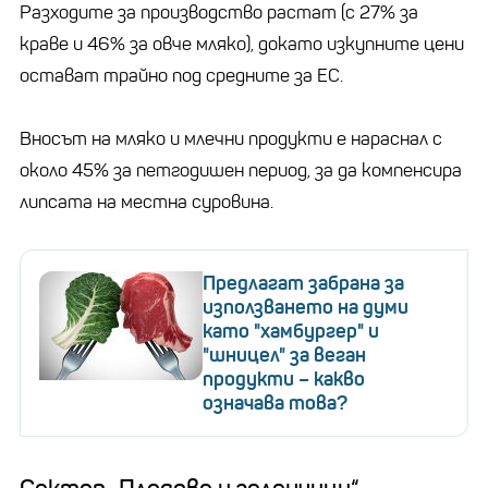
Разходите за производство растат (с 27% за
краве и 46% за овче мляко), докато изкупните цени
остават трайно под средните за ЕС.
Вносът на мляко и млечни продукти е нараснал с
около 45% за петгодишен период, за да компенсира
липсата на местна суровина.
Предлагат забрана за
използването на думи
като "хамбургер" и
"шницел" за веган
продукти – какво
означава това?