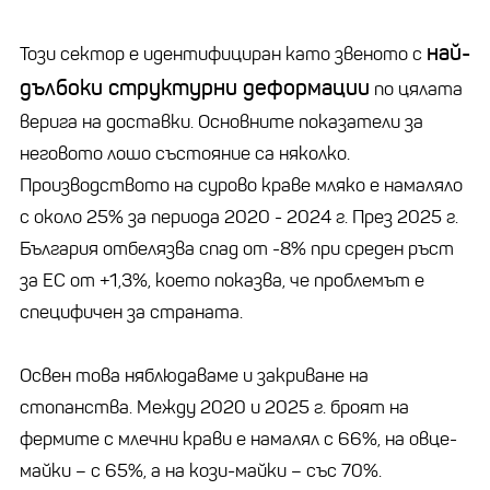
най-
Този сектор е идентифициран като звеното с
дълбоки структурни деформации
по цялата
верига на доставки. Основните показатели за
неговото лошо състояние са няколко.
Производството на сурово краве мляко е намаляло
с около 25% за периода 2020 - 2024 г. През 2025 г.
България отбелязва спад от -8% при среден ръст
за ЕС от +1,3%, което показва, че проблемът е
специфичен за страната.
Освен това няблюдаваме и закриване на
стопанства. Между 2020 и 2025 г. броят на
фермите с млечни крави е намалял с 66%, на овце-
майки – с 65%, а на кози-майки – със 70%.