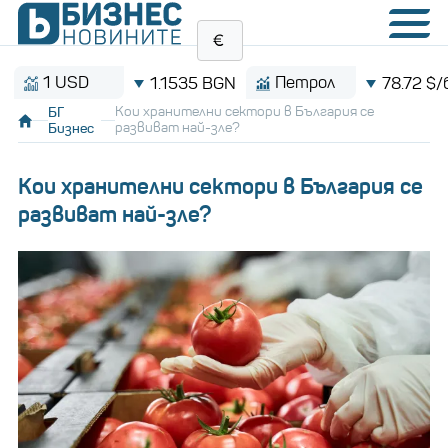
 USD
Петрол
1.1535 BGN
78.72 $/барел
БГ
Кои хранителни сектори в България се
Бизнес
развиват най-зле?
Кои хранителни сектори в България се
развиват най-зле?