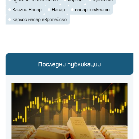
Карлос Насар
Насар
насар тежести
карлос насар европейско
Последни публикации