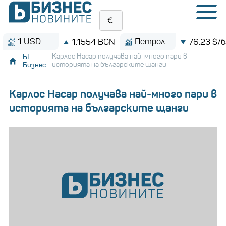
 USD
Петрол
1.1554 BGN
76.23 $/барел
БГ
Карлос Насар получава най-много пари в
Бизнес
историята на българските щанги
Карлос Насар получава най-много пари в
историята на българските щанги