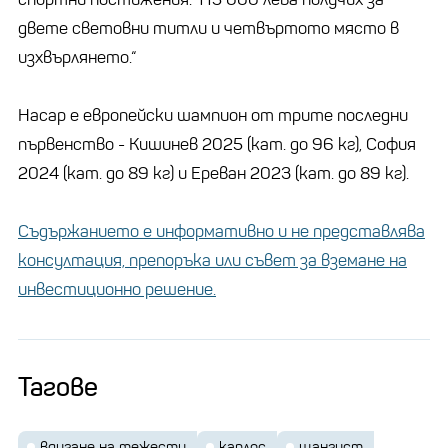
двете световни титли и четвъртото място в
изхвърлянето.“
Насар е европейски шампион от трите последни
първенство - Кишинев 2025 (кат. до 96 кг), София
2024 (кат. до 89 кг) и Ереван 2023 (кат. до 89 кг).
Съдържанието е информативно и не представлява
консултация, препоръка или съвет за вземане на
инвестиционно решение.
Тагове
вдигане на тежести
карлос
щангист