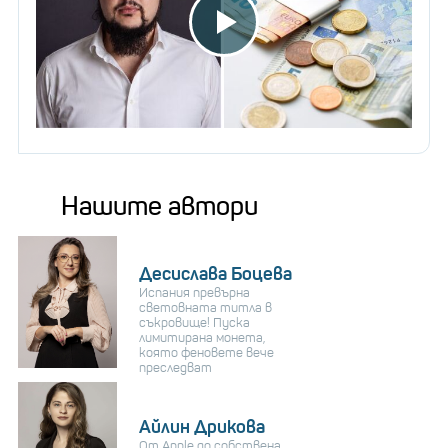
Нашите автори
Десислава Боцева
Испания превърна
световната титла в
съкровище! Пуска
лимитирана монета,
която феновете вече
преследват
Айлин Дрикова
От Apple до собствена