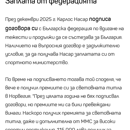
Заплата от федерацията
подписа
През декември 2025 г. Карлос Насар
договора си
с Българска федерация по вдигане на
тежести и продължи да се състезава за България.
Наличието на въпросния договор е задължително
условие, за да получава Насар заплатата си от
спортното министерство.
По време на подписването тогава той споделя, че
вече е получил премиите си за световната титла
в Норвегия. "През цялата година не бях подписвал
договори, но премиите ми са били превеждани
винаги. Наскоро получих премията за световната
титла, даже и допълнителна от ММС за високи
спортни постижения. 115 000 лева получих за