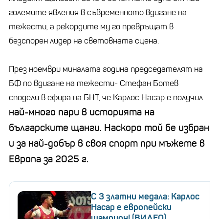
големите явления в съвременното вдигане на
тежести, а рекордите му го превръщат в
безспорен лидер на световната сцена.
През ноември миналата година председателят на
БФ по вдигане на тежести- Стефан Ботев
сподели в ефира на БНТ, че Карлос Насар е получил
най-много пари в историята на
българските щанги. Наскоро той бе избран
и за най-добър в своя спорт при мъжете в
Европа за 2025 г.
С 3 златни медала: Карлос
Насар е европейски
шампион! (ВИДЕО)