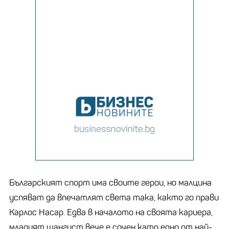
Българският спорт има своите герои, но малцина
успяват да впечатлят света така, както го прави
Карлос Насар. Едва в началото на своята кариера,
младият щангист вече е сочен като едно от най-