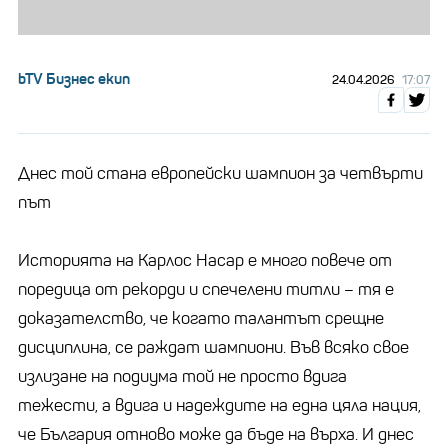
bTV Бизнес екип
24.04.2026
17:07
Днес той стана европейски шампион за четвърти
път
Историята на Карлос Насар е много повече от
поредица от рекорди и спечелени титли – тя е
доказателство, че когато талантът срещне
дисциплина, се раждат шампиони. Във всяко свое
излизане на подиума той не просто вдига
тежести, а вдига и надеждите на една цяла нация,
че България отново може да бъде на върха. И днес