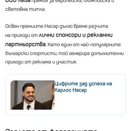
000 лева
премия за европейска, олимпийска и
световна титла.
Освен премиите Насар дълго време разчита
лични спонсори и рекламни
на приходи от
партньорства
. Като един от най-популярните
български спортисти, той генерира допълнителни
приходи от реклама и участия.
Цифрите зад успеха на
Карлос Насар