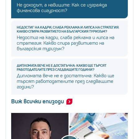
Не доходът, а навиците: Как се изгражда
финансова сигурност?
НЕДОСТИГ НА КАДРИ, СЛАБА РЕКЛАМА И ЛИПСА НА СТРАТЕГИЯ:
КАКВО СПИРА РАЗВИТИЕТО НА БЪЛГАРСКИЯ ТУРИЗЪМ?
Недостиг на кадри, слаба реклама и липса на
стратегия: Какво спира развитието на
българския туризъм?
ДИПЛОМАТА ВЕЧЕ НЕ Е ДОСТАТЪЧНА: КАКВО ЩЕ ТЪРСЯТ
РАБОТОДАТЕЛИТЕ ПРЕЗ СЛЕДВАЩИТЕ ГОДИНИ?
Дипломата вече не е достатъчна: Какво ще
търсят работодателите през следващите
години?
Виж всички епизоди