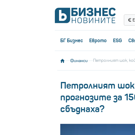
Е
БГ Бизнес
Еврото
ESG
Св
Финанси
Петролният шок, койт
Петролният шок,
прогнозите за 150
сбъднаха?