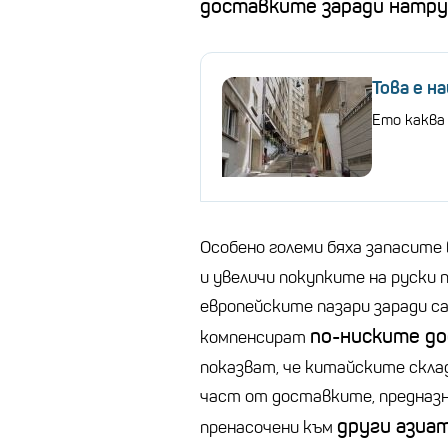
доставките заради натру
Това е н
Ето каква
Особено големи бяха запасите
и увеличи покупките на руски
европейските пазари заради с
по-ниските д
компенсират
показват, че китайските склад
част от доставките, предназн
други азиа
пренасочени към