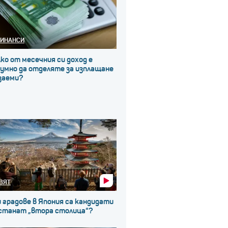
ИНАНСИ
ко от месечния си доход е
зумно да отделяте за изплащане
заеми?
ВЯТ
 градове в Япония са кандидати
 станат „втора столица“?