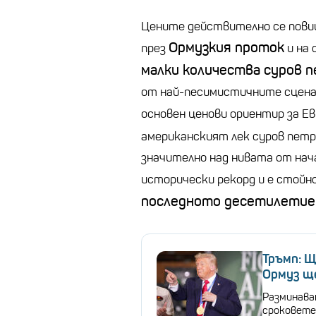
Цените действително се повиш
Ормузкия проток
през
и на 
малки количества суров 
от най-песимистичните сцена
основен ценови ориентир за Ев
американският лек суров петр
значително над нивата от нач
исторически рекорд и е стойн
последното десетилетие
Тръмп: Щ
Ормуз ще
Разминава
сроковете