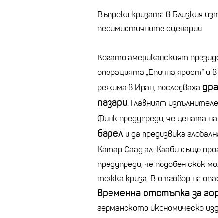
Въпреки кризата в Близкия изт
песимистичните сценарии
Когато американският прези
операцията „Епична ярост“ и в 
дра
режима в Иран, последваха
пазари
. Главният изпълнителе
Финк предупреди, че цената н
барел
и да предизвика глобал
Катар Саад ал-Кааби също про
предупреди, че подобен скок м
тежка криза. В отговор на оп
временна отстъпка за го
германското икономическо изда