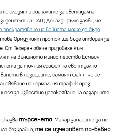
те следят и сигналите за евентуална
езидентът на САЩ Доналд Тръмп заяви, че
а прекратяване на войната може да бъде
д това Ормузкият проток ще бъде отворен за
. От Техеран обаче призоваха към
елят на външното министерство Есмаил
 яснота за точния график на евентуално
аването в позициите, самият факт, че се
ановяване на нормалния трафик през
инася за известно успокояване на пазарните
търсенето
 оказва
. Макар запасите да не
те се изчерпват по-бавно
га безкрайно,