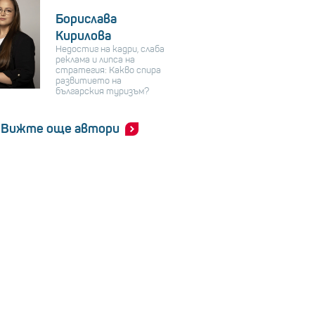
Борислава
Кирилова
Недостиг на кадри, слаба
реклама и липса на
стратегия: Какво спира
развитието на
българския туризъм?
Вижте още автори