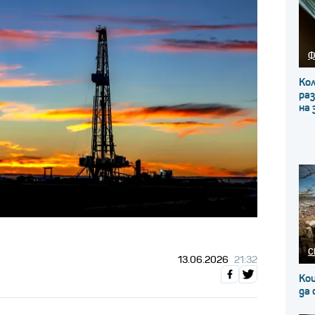
Ф
Кол
ра
на 
С
13.06.2026
21:32
Кои
да