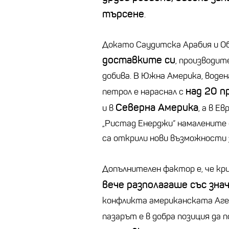
търсене
.
Докато Саудитска Арабия и О
доставките си
, производит
добива. В Южна Америка, воден
над 20 
петрол е нараснал с
Северна Америка
и в
, а в Е
„Ристад Енерджи“ намалените д
са открили нови възможности 
Допълнителен фактор е, че кр
вече разполагаше със зна
конфликта американската Агенц
пазарът е в добра позиция да 