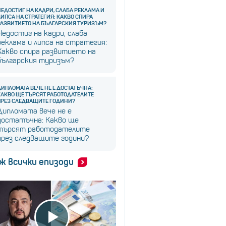
НЕДОСТИГ НА КАДРИ, СЛАБА РЕКЛАМА И
ЛИПСА НА СТРАТЕГИЯ: КАКВО СПИРА
РАЗВИТИЕТО НА БЪЛГАРСКИЯ ТУРИЗЪМ?
Недостиг на кадри, слаба
реклама и липса на стратегия:
Какво спира развитието на
българския туризъм?
ДИПЛОМАТА ВЕЧЕ НЕ Е ДОСТАТЪЧНА:
КАКВО ЩЕ ТЪРСЯТ РАБОТОДАТЕЛИТЕ
ПРЕЗ СЛЕДВАЩИТЕ ГОДИНИ?
Дипломата вече не е
достатъчна: Какво ще
търсят работодателите
през следващите години?
ж всички епизоди