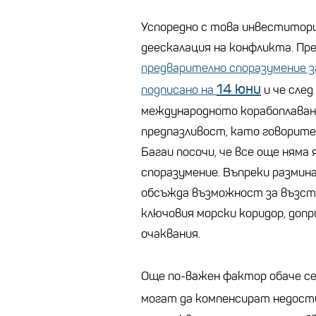
Успоредно с това инвеститори
деескалация на конфликта. Пр
предварително споразумение з
14 юни
подписано на
и че сле
международното корабоплаване
предпазливост, като говорит
Багаи посочи, че все още няма
споразумение. Въпреки размин
обсъжда възможност за възст
ключовия морски коридор, допр
очаквания.
Още по-важен фактор обаче се
могат да компенсират недости