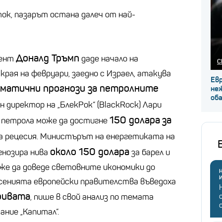
ок, пазарът остана далеч от най-
Доналд Тръмп
дент
даде начало на
С
края на февруари, заедно с Израел, атакува
Ев
матични прогнози за петролните
не
об
н директор на „БлекРок“ (BlackRock) Лари
150 долара
за
а петрола може да достигне
на рецесия. Министърът на енергетиката на
около 150 долара
гнозира нива
за барел и
оже да доведе световните икономики до
Н
асенията европейски правителства въведоха
ривата
, пише в свой анализ по темата
ние „Капитал“.