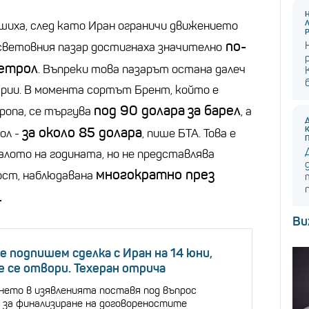
иха, след като Иран ограничи движението
по-
световния пазар достигнаха значително
петрол
. Въпреки това пазарът остана далеч
рии. В момента сортът Брент, който е
под 90 долара
за барел
ропа, се търгува
, а
за около 85 долара
ол -
, пише БТА. Това е
алото на годината, но не представлява
многократно през
ост, наблюдавана
.
Ви
е подпишем сделка с Иран на 14 юни,
 се отвори. Техеран отрича
нето в изявленията поставя под въпрос
 за финализиране на договореностите