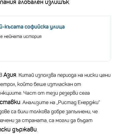
пания глобален излишък
.
ай-късата софийска улица
 е нейната история
Азия
 в
. Китай използва периода на ниски цени
 петрол, който беше изтласкан от
анкциите. Част от тези резерви сега
оставки
. Анализите на „Ристад Енерджи“
ове са били толкова добре запълнени, че
ачени за страната, са могли да бъдат
тски държави
.