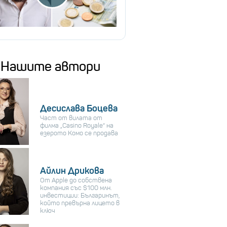
Нашите автори
Десислава Боцева
Част от вилата от
филма „Casino Royale“ на
езерото Комо се продава
Айлин Дрикова
От Apple до собствена
компания със $100 млн.
инвестиции: Българинът,
който превърна лицето в
ключ