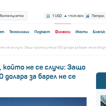
врокалкулатор
ят
Технологии
Пoдкаст
Финанси
Имоти
Блясък
о не се случи: Защо прогнозите за 150 долара за барел не се сбъд
 който не се случи: Защо
 долара за барел не се