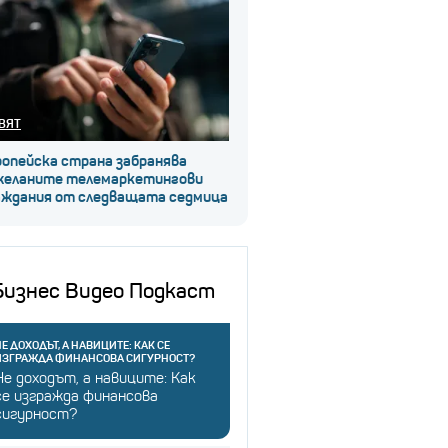
ВЯТ
ропейска страна забранява
желаните телемаркетингови
аждания от следващата седмица
Бизнес Видео Подкаст
Е ДОХОДЪТ, А НАВИЦИТЕ: КАК СЕ
ИЗГРАЖДА ФИНАНСОВА СИГУРНОСТ?
Не доходът, а навиците: Как
се изгражда финансова
сигурност?