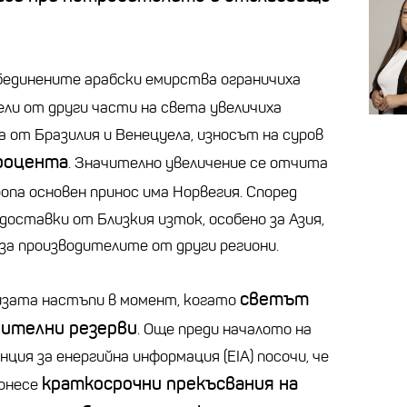
бединените арабски емирства ограничиха
ели от други части на света увеличиха
а от Бразилия и Венецуела, износът на суров
процента
. Значително увеличение се отчита
вропа основен принос има Норвегия. Според
оставки от Близкия изток, особено за Азия,
за производителите от други региони.
светът
изата настъпи в момент, когато
чителни резерви
. Още преди началото на
ия за енергийна информация (EIA) посочи, че
краткосрочни прекъсвания на
понесе