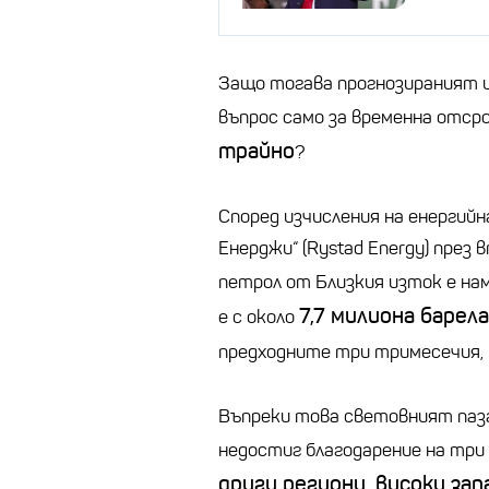
Защо тогава прогнозираният ц
въпрос само за временна отср
трайно
?
Според изчисления на енергий
Енерджи“ (Rystad Energy) през
петрол от Близкия изток е нам
7,7 милиона барела
е с около
предходните три тримесечия, 
Въпреки това световният паза
недостиг благодарение на три
други региони, високи з