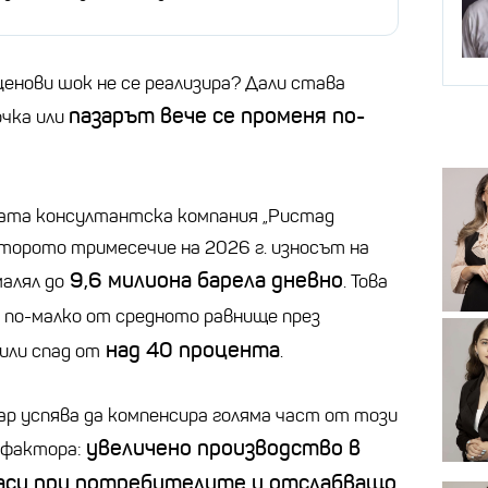
енови шок не се реализира? Дали става
пазарът вече се променя по-
очка или
ната консултантска компания „Ристад
 второто тримесечие на 2026 г. износът на
9,6 милиона барела дневно
алял до
. Това
по-малко от средното равнище през
над 40 процента
или спад от
.
р успява да компенсира голяма част от този
увеличено производство в
 фактора:
апаси при потребителите и отслабващо