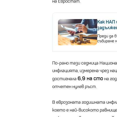
на Евростат.
Как НАП 
задълже
Преди да 
събиране н
По-рано тази седмица Национ
инфлацията, измерена чрез на
6,9 на сто
достигнала
на год
отчетен нулев ръст.
В еврозоната годишната инфла
което е най-високото равнище