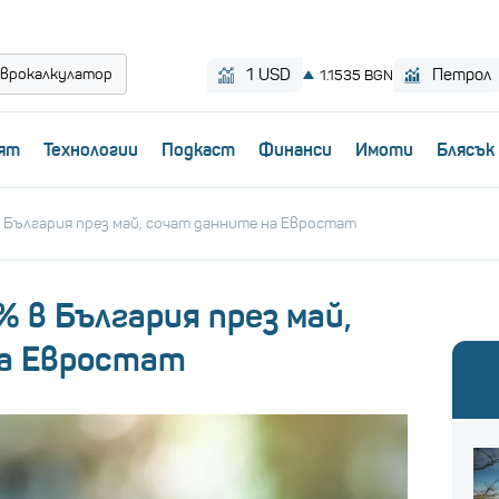
врокалкулатор
ят
Технологии
Пoдкаст
Финанси
Имоти
Блясък
 България през май, сочат данните на Евростат
 в България през май,
на Евростат