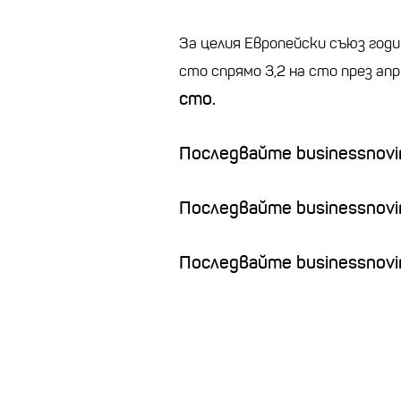
За целия Европейски съюз годи
сто спрямо 3,2 на сто през ап
сто.
Последвайте businessnovin
Последвайте businessnovi
Последвайте businessnovin