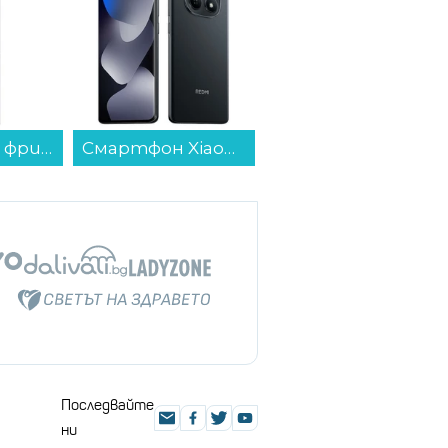
Хладилник с фризер Samsung RB34C7B5E22/EF , 344 l, E , No Frost , Черен...
Смартфон Xiaomi REDMI NOTE 15 256/8 MIDNIGHT BLACK , 256 GB, 8 GB...
Телевизор TCL 55V6C , 139 см, 3840x2160 UHD-4K , 55 inch, Android , LED , Smart TV...
Последвайте
ни