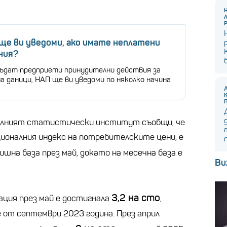
ще ви уведоми, ако имате неплатени
ния?
бъдат предприети принудителни действия за
а даници, НАП ще ви уведоми по няколко начина
алният статистически институт съобщи, че
ционалния индекс на потребителските цени, е
ишна база през май, докато на месечна база е
Ви
3,2 на сто
ция през май е достигнала
,
 от септември 2023 година. През април