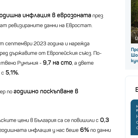
годишна инфлация в еврозоната
през
ат ревизираните данни на Евростат.
С
от септември 2023 година и нарежда
Про
ред държавите от Европейския съюз. По-
Шо
ку
9,7 на сто
ствено Румъния -
, а двете
5,1%.
 с
годишно поскъпване в
ер по
Н
0,3
ските цени в България са се повишили с
6%
л годишната инфлация у нас беше
по данни