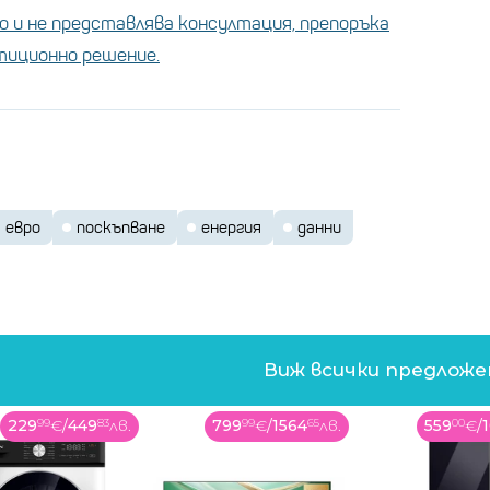
 и не представлява консултация, препоръка
стиционно решение.
евро
поскъпване
енергия
данни
Виж всички предлож
229
99
€
/
449
83
лв.
799
99
€
/
1564
65
лв.
559
00
€
/