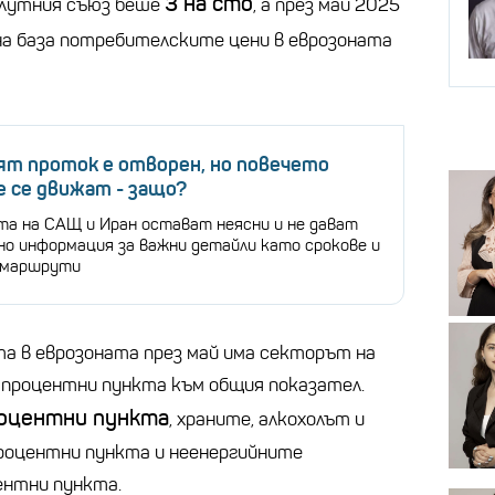
3 на сто
алутния съюз беше
, а през май 2025
чна база потребителските цени в еврозоната
ят проток е отворен, но повечето
е се движат - защо?
та на САЩ и Иран остават неясни и не дават
о информация за важни детайли като срокове и
 маршрути
та в еврозоната през май има секторът на
1 процентни пункта към общия показател.
роцентни пункта
, храните, алкохолът и
роцентни пункта и неенергийните
ентни пункта.