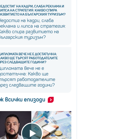
НЕДОСТИГ НА КАДРИ, СЛАБА РЕКЛАМА И
ЛИПСА НА СТРАТЕГИЯ: КАКВО СПИРА
РАЗВИТИЕТО НА БЪЛГАРСКИЯ ТУРИЗЪМ?
Недостиг на кадри, слаба
реклама и липса на стратегия:
Какво спира развитието на
българския туризъм?
ДИПЛОМАТА ВЕЧЕ НЕ Е ДОСТАТЪЧНА:
КАКВО ЩЕ ТЪРСЯТ РАБОТОДАТЕЛИТЕ
ПРЕЗ СЛЕДВАЩИТЕ ГОДИНИ?
Дипломата вече не е
достатъчна: Какво ще
търсят работодателите
през следващите години?
ж всички епизоди