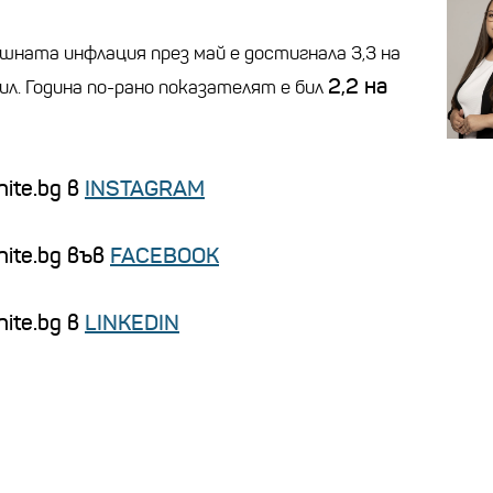
шната инфлация през май е достигнала 3,3 на
2,2 на
рил. Година по-рано показателят е бил
ite.bg в
INSTAGRAM
nite.bg във
FACEBOOK
ite.bg в
LINKEDIN