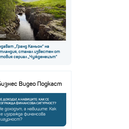
ВЯТ
дават „Гранд Каньон“ на
тландия, станал известен от
лтовия сериал „Чужденецът“
Бизнес Видео Подкаст
Е ДОХОДЪТ, А НАВИЦИТЕ: КАК СЕ
ИЗГРАЖДА ФИНАНСОВА СИГУРНОСТ?
Не доходът, а навиците: Как
се изгражда финансова
сигурност?