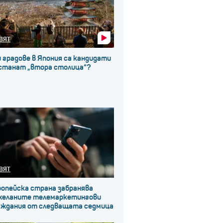
ВЯТ
 градове в Япония са кандидати
 станат „втора столица“?
ВЯТ
ропейска страна забранява
желаните телемаркетингови
аждания от следващата седмица