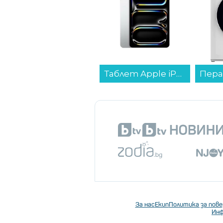
Таблет Apple iPad Pro 11" Wi-Fi 256GB Silver mdwl4 , 12 GB, 256 GB...
За нас
Екип
Политика за пов
Инф