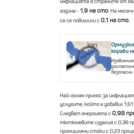
инфлацията в страните от в
1,9 на сто
година -
. На месе
0,1 на сто.
са се повишили с
Ормузки
кораби н
Изявления
достатъчн
безопасни
Най-голям принос за инфлация
услугите, който е добавил 1,6
0,98 п
Следват енергията с
тютюневите изделия с 0,36 п
промишлени стоки с 0,23 проц