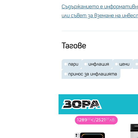
Съдържанието е информативно
или съвет за вземане на инве
Тагове
пари
инфлация
цени
принос за инфлацията
1289
00
€
/
2521
07
лв.