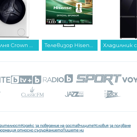
Пералня Crown CWM7012MW , 1200 об./мин., 7.00 kg, A , Бял...
Телевизор Hisense 75E8S , 189 см, 3840x2160 UHD-4K , 75 inch, Mini LED , Smart TV , VIDAA...
ерителност
Кодекс за поведение на доставчиците
Условия за ползване
ормация относно съдържанието
Пишете ни