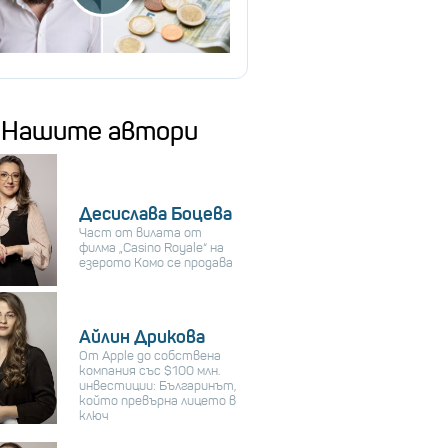
Нашите автори
Десислава Боцева
Част от вилата от
филма „Casino Royale“ на
езерото Комо се продава
Айлин Дрикова
От Apple до собствена
компания със $100 млн.
инвестиции: Българинът,
който превърна лицето в
ключ