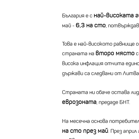
най-високата 
България е с
6,3 на сто
май -
, потвърждав
Това е най-високото равнище 
второ място
страната на
с
висока инфлация отчита един
държави са следвани от Литва
Страната ни обаче остава лид
еврозоната
, предаде БНТ.
На месечна основа потребител
на сто през май
. През апри