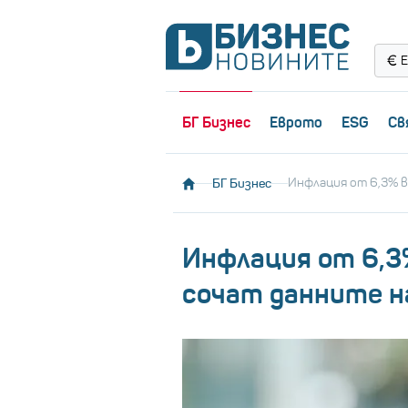
Е
БГ Бизнес
Еврото
ESG
Св
БГ Бизнес
Инфлация от 6,3% в
Инфлация от 6,3%
сочат данните 