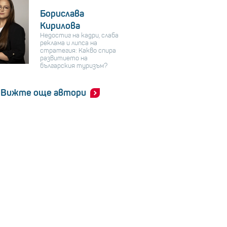
Борислава
Кирилова
Недостиг на кадри, слаба
реклама и липса на
стратегия: Какво спира
развитието на
българския туризъм?
Вижте още автори