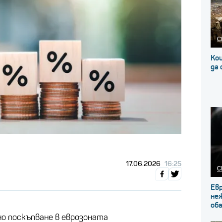
С
Кои
да
17.06.2026
16:25
С
Ев
не
об
но поскъпване в еврозоната