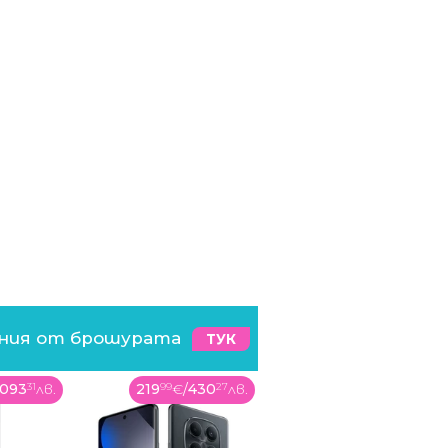
ения от брошурата
ТУК
1093
31
лв.
219
99
€
/
430
27
лв.
329
99
€
/
645
41
лв.